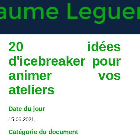
20 idées
d'icebreaker pour
animer vos
ateliers
Date du jour
15.06.2021
Catégorie du document