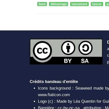
boot
démarrage
lancement
lancer
p
a
c
Crédits bandeau d'entête
Icons background : Seaweed made by 
www.flaticon.com
Logo (c) : Made by Léa Quentin for Gui
Bannière : cc-by-nc-sa , attribution :