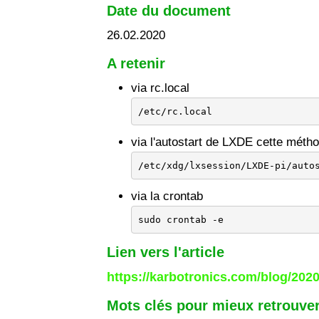
Date du document
26.02.2020
A retenir
via rc.local
/etc/rc.local
via l'autostart de LXDE cette mét
/etc/xdg/lxsession/LXDE-pi/auto
via la crontab
sudo crontab -e
Lien vers l'article
https://karbotronics.com/blog/202
Mots clés pour mieux retrouver