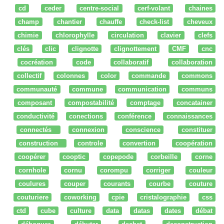
cd
ceder
centre-social
cerf-volant
chaines
champ
chantier
chauffe
check-list
cheveux
chimie
chlorophylle
circulation
clavier
clefs
clés
clic
clignotte
clignottement
CMF
cnc
cocréation
code
collaboratif
collaboration
collectif
colonnes
color
commande
commons
communauté
commune
communication
communs
composant
compostabilité
comptage
concatainer
conductivité
conections
conférence
connaissances
connectés
connexion
conscience
constituer
construction
controle
convertion
coopération
coopérer
cooptic
copepode
corbeille
corne
cornhole
cornu
corompu
corriger
couleur
coulures
couper
courants
courbe
couture
couturiere
coworking
cpie
cristalographie
css
ctd
cube
culture
data
datas
dates
débat