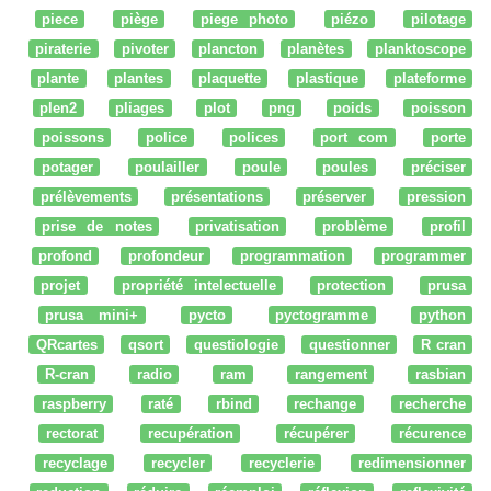
piece
piège
piege photo
piézo
pilotage
piraterie
pivoter
plancton
planètes
planktoscope
plante
plantes
plaquette
plastique
plateforme
plen2
pliages
plot
png
poids
poisson
poissons
police
polices
port com
porte
potager
poulailler
poule
poules
préciser
prélèvements
présentations
préserver
pression
prise de notes
privatisation
problème
profil
profond
profondeur
programmation
programmer
projet
propriété intelectuelle
protection
prusa
prusa mini+
pycto
pyctogramme
python
QRcartes
qsort
questiologie
questionner
R cran
R-cran
radio
ram
rangement
rasbian
raspberry
raté
rbind
rechange
recherche
rectorat
recupération
récupérer
récurence
recyclage
recycler
recyclerie
redimensionner