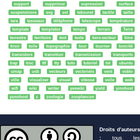
support
supprimer
supression
surface
suspensivore
svg
svt
tabouret
tactile
taille
tara
tasseaux
téléphone
telescope
température
template
templates
temps
terrain
Terre
terrestre
territoire
test
texte
tiers-secteur
time
tiroir
toile
topographie
tour
tourner
toxicité
transistors
transition
transmission
transports
trap
troc
ttf
tty
tuto
tutoriel
txt
ubuntu
umap
usb
vecteurs
vectoriels
vent
vidéo
ville
visualiser
visuel
vitesse
voile
web
wifi
wiki
writer
yeswiki
yield
yinohost
yunohost
z
zoologie
zooplancon
Droits d'auteurs
:
tous les