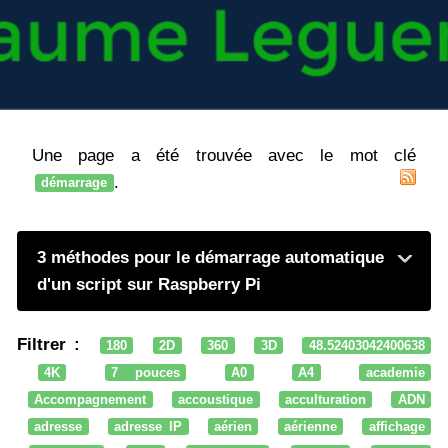
Une page a été trouvée avec le mot clé
.
démarrage
3 méthodes pour le démarrage automatique
d'un script sur Raspberry Pi
Filtrer :
180
2D
360
3D
48.52403042400638
4K
7 pouces
A0
A4
academie
Accompagnement
accoustique
acculturation
ADN
adresse
adresse IP
aérien
aérienne
affichage