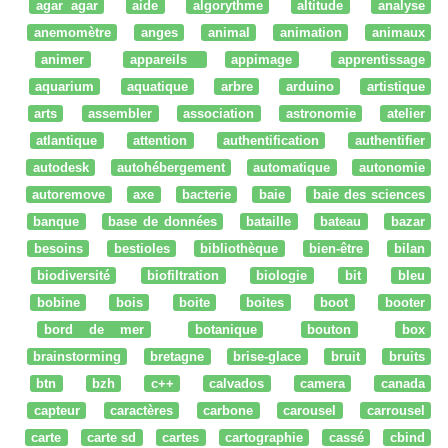
agar agar
aide
algorythme
altitude
analyse
anemomètre
anges
animal
animation
animaux
animer
appareils
appimage
apprentissage
aquarium
aquatique
arbre
arduino
artistique
arts
assembler
association
astronomie
atelier
atlantique
attention
authentification
authentifier
autodesk
autohébergement
automatique
autonomie
autoremove
axe
bacterie
baie
baie des sciences
banque
base de données
bataille
bateau
bazar
besoins
bestioles
bibliothèque
bien-être
bilan
biodiversité
biofiltration
biologie
bit
bleu
bobine
bois
boite
boites
boot
booter
bord de mer
botanique
bouton
box
brainstorming
bretagne
brise-glace
bruit
bruits
btn
bzh
c++
calvados
camera
canada
capteur
caractères
carbone
carousel
carrousel
carte
carte sd
cartes
cartographie
cassé
cbind