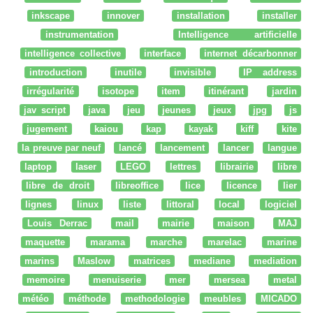
inkscape
innover
installation
installer
instrumentation
Intelligence artificielle
intelligence collective
interface
internet décarbonner
introduction
inutile
invisible
IP address
irrégularité
isotope
item
itinérant
jardin
jav script
java
jeu
jeunes
jeux
jpg
js
jugement
kaiou
kap
kayak
kiff
kite
la preuve par neuf
lancé
lancement
lancer
langue
laptop
laser
LEGO
lettres
librairie
libre
libre de droit
libreoffice
lice
licence
lier
lignes
linux
liste
littoral
local
logiciel
Louis Derrac
mail
mairie
maison
MAJ
maquette
marama
marche
marelac
marine
marins
Maslow
matrices
mediane
mediation
memoire
menuiserie
mer
mersea
metal
météo
méthode
methodologie
meubles
MICADO