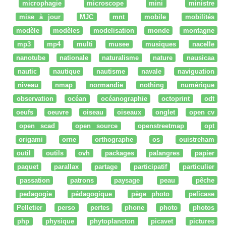
microphagie
microscope
mini
ministre
mise à jour
MJC
mnt
mobile
mobilités
modèle
modèles
modelisation
monde
montagne
mp3
mp4
multi
musee
musiques
nacelle
nanotube
nationale
naturalisme
nature
nausicaa
nautic
nautique
nautisme
navale
naviguation
niveau
nmap
normandie
nothing
numérique
observation
océan
océanographie
octoprint
odt
oeufs
oeuvre
oiseau
oiseaux
onglet
open cv
open scad
open source
openstreetmap
opt
origami
orne
orthographe
os
ouistreham
outil
outils
ovh
packages
palangres
papier
paquet
parallax
partage
participatif
particulier
passation
patrons
paysage
peau
pêche
pedagogie
pédagogique
pège photo
pelicase
Pelletier
perso
pertes
phone
photo
photos
php
physique
phytoplancton
picavet
pictures