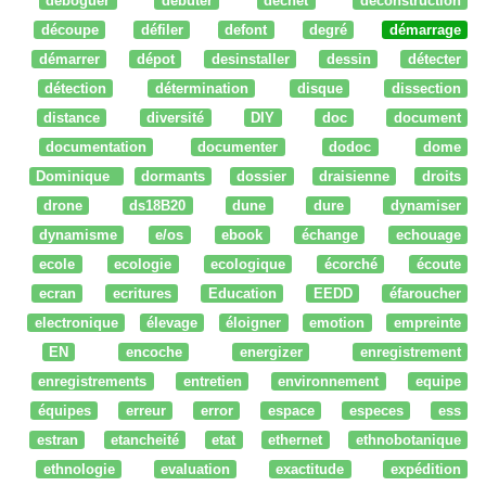
déboguer
débuter
dechet
deconstruction
découpe
défiler
defont
degré
démarrage
démarrer
dépot
desinstaller
dessin
détecter
détection
détermination
disque
dissection
distance
diversité
DIY
doc
document
documentation
documenter
dodoc
dome
Dominique
dormants
dossier
draisienne
droits
drone
ds18B20
dune
dure
dynamiser
dynamisme
e/os
ebook
échange
echouage
ecole
ecologie
ecologique
écorché
écoute
ecran
ecritures
Education
EEDD
éfaroucher
electronique
élevage
éloigner
emotion
empreinte
EN
encoche
energizer
enregistrement
enregistrements
entretien
environnement
equipe
équipes
erreur
error
espace
especes
ess
estran
etancheité
etat
ethernet
ethnobotanique
ethnologie
evaluation
exactitude
expédition