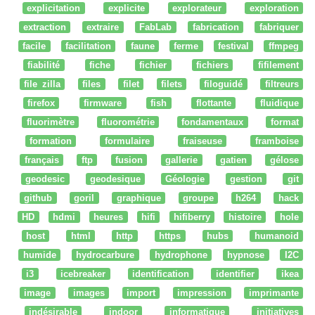
explicitation
explicite
explorateur
exploration
extraction
extraire
FabLab
fabrication
fabriquer
facile
facilitation
faune
ferme
festival
ffmpeg
fiabilité
fiche
fichier
fichiers
fifilement
file zilla
files
filet
filets
filoguidé
filtreurs
firefox
firmware
fish
flottante
fluidique
fluorimètre
fluorométrie
fondamentaux
format
formation
formulaire
fraiseuse
framboise
français
ftp
fusion
gallerie
gatien
gélose
geodesic
geodesique
Géologie
gestion
git
github
goril
graphique
groupe
h264
hack
HD
hdmi
heures
hifi
hifiberry
histoire
hole
host
html
http
https
hubs
humanoid
humide
hydrocarbure
hydrophone
hypnose
I2C
i3
icebreaker
identification
identifier
ikea
image
images
import
impression
imprimante
indésirable
indoor
informatique
initiatives