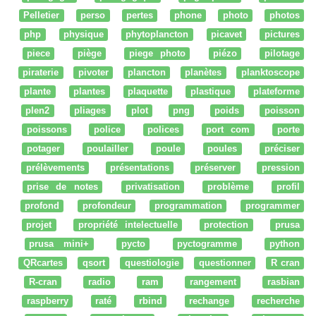
Pelletier
perso
pertes
phone
photo
photos
php
physique
phytoplancton
picavet
pictures
piece
piège
piege photo
piézo
pilotage
piraterie
pivoter
plancton
planètes
planktoscope
plante
plantes
plaquette
plastique
plateforme
plen2
pliages
plot
png
poids
poisson
poissons
police
polices
port com
porte
potager
poulailler
poule
poules
préciser
prélèvements
présentations
préserver
pression
prise de notes
privatisation
problème
profil
profond
profondeur
programmation
programmer
projet
propriété intelectuelle
protection
prusa
prusa mini+
pycto
pyctogramme
python
QRcartes
qsort
questiologie
questionner
R cran
R-cran
radio
ram
rangement
rasbian
raspberry
raté
rbind
rechange
recherche