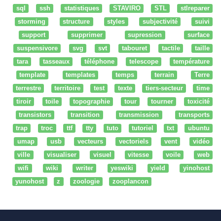
sql
ssh
statistiques
STAVIRO
STL
stlreparer
storming
structure
styles
subjectivité
suivi
support
supprimer
supression
surface
suspensivore
svg
svt
tabouret
tactile
taille
tara
tasseaux
téléphone
telescope
température
template
templates
temps
terrain
Terre
terrestre
territoire
test
texte
tiers-secteur
time
tiroir
toile
topographie
tour
tourner
toxicité
transistors
transition
transmission
transports
trap
troc
ttf
tty
tuto
tutoriel
txt
ubuntu
umap
usb
vecteurs
vectoriels
vent
vidéo
ville
visualiser
visuel
vitesse
voile
web
wifi
wiki
writer
yeswiki
yield
yinohost
yunohost
z
zoologie
zooplancon