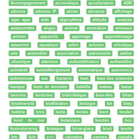
Accompagnement
accoustique
acculturation
ADN
adresse
adresse IP
aérien
aérienne
affichage
agar agar
aide
algorythme
altitude
analyse
anemomètre
anges
animal
animation
animaux
animer
appareils
appimage
apprentissage
aquarium
aquatique
arbre
arduino
artistique
arts
assembler
association
astronomie
atelier
atlantique
attention
authentification
authentifier
autodesk
autohébergement
automatique
autonomie
autoremove
axe
bacterie
baie
baie des sciences
banque
base de données
bataille
bateau
bazar
besoins
bestioles
bibliothèque
bien-être
bilan
biodiversité
biofiltration
biologie
bit
bleu
bobine
bois
boite
boites
boot
booter
bord de mer
botanique
bouton
box
brainstorming
bretagne
brise-glace
bruit
bruits
btn
bzh
c++
calvados
camera
canada