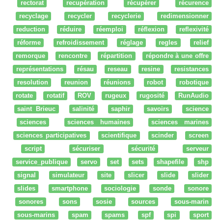
rectorat
recupération
récupérer
récurence
recyclage
recycler
recyclerie
redimensionner
reduction
réduire
réemploi
réflexion
reflexivité
réforme
refroidissement
réglage
regles
relief
remorque
rencontre
répartition
répondre à une offre
représentations
résau
reseau
resine
resistances
resolution
reunion
réunions
robot
robotique
rotate
rotatif
ROV
rugeux
rugosité
RunAudio
saint Brieuc
salinité
saphir
savoirs
science
sciences
sciences humaines
sciences marines
sciences participatives
scientifique
scinder
screen
script
sécuriser
sécurité
serveur
service_publique
servo
set
sets
shapefile
shp
signal
simulateur
site
slicer
slide
slider
slides
smartphone
sociologie
sonde
sonore
sonores
sons
sosie
sources
sous-marin
sous-marins
spam
spams
spf
spi
sport