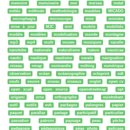
memoire
menuiserie
mer
mersea
metal
météo
méthode
methodologie
meubles
MICADO
microphagie
microscope
mini
ministre
mise à jour
MJC
mnt
mobile
mobilités
modèle
modèles
modelisation
monde
montagne
mp3
mp4
multi
musee
musiques
nacelle
nanotube
nationale
naturalisme
nature
nausicaa
nautic
nautique
nautisme
navale
naviguation
niveau
nmap
normandie
nothing
numérique
observation
océan
océanographie
octoprint
odt
oeufs
oeuvre
oiseau
oiseaux
onglet
open cv
open scad
open source
openstreetmap
opt
origami
orne
orthographe
os
ouistreham
outil
outils
ovh
packages
palangres
papier
paquet
parallax
partage
participatif
particulier
passation
patrons
paysage
peau
pêche
pedagogie
pédagogique
pège photo
pelicase