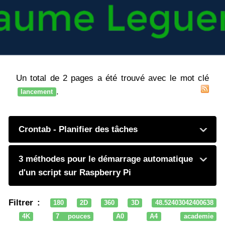
Un total de 2 pages a été trouvé avec le mot clé
.
lancement
Crontab - Planifier des tâches
3 méthodes pour le démarrage automatique
d'un script sur Raspberry Pi
Filtrer :
180
2D
360
3D
48.52403042400638
4K
7 pouces
A0
A4
academie