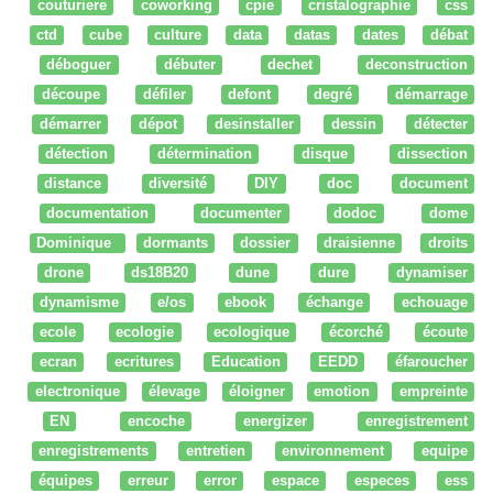
couturiere
coworking
cpie
cristalographie
css
ctd
cube
culture
data
datas
dates
débat
déboguer
débuter
dechet
deconstruction
découpe
défiler
defont
degré
démarrage
démarrer
dépot
desinstaller
dessin
détecter
détection
détermination
disque
dissection
distance
diversité
DIY
doc
document
documentation
documenter
dodoc
dome
Dominique
dormants
dossier
draisienne
droits
drone
ds18B20
dune
dure
dynamiser
dynamisme
e/os
ebook
échange
echouage
ecole
ecologie
ecologique
écorché
écoute
ecran
ecritures
Education
EEDD
éfaroucher
electronique
élevage
éloigner
emotion
empreinte
EN
encoche
energizer
enregistrement
enregistrements
entretien
environnement
equipe
équipes
erreur
error
espace
especes
ess