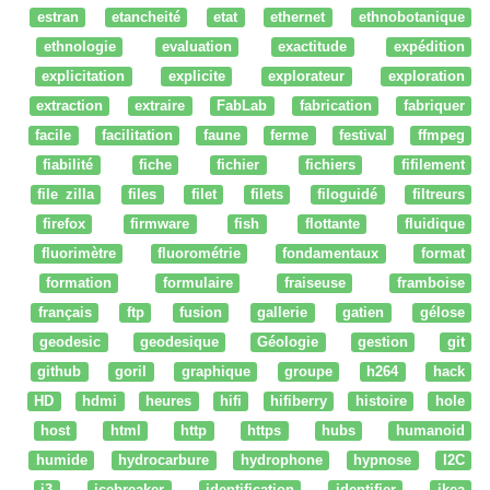
estran
etancheité
etat
ethernet
ethnobotanique
ethnologie
evaluation
exactitude
expédition
explicitation
explicite
explorateur
exploration
extraction
extraire
FabLab
fabrication
fabriquer
facile
facilitation
faune
ferme
festival
ffmpeg
fiabilité
fiche
fichier
fichiers
fifilement
file zilla
files
filet
filets
filoguidé
filtreurs
firefox
firmware
fish
flottante
fluidique
fluorimètre
fluorométrie
fondamentaux
format
formation
formulaire
fraiseuse
framboise
français
ftp
fusion
gallerie
gatien
gélose
geodesic
geodesique
Géologie
gestion
git
github
goril
graphique
groupe
h264
hack
HD
hdmi
heures
hifi
hifiberry
histoire
hole
host
html
http
https
hubs
humanoid
humide
hydrocarbure
hydrophone
hypnose
I2C
i3
icebreaker
identification
identifier
ikea