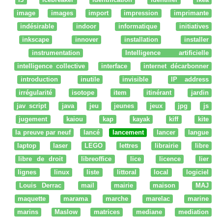
image
images
import
impression
imprimante
indésirable
indoor
informatique
initiatives
inkscape
innover
installation
installer
instrumentation
Intelligence artificielle
intelligence collective
interface
internet décarbonner
introduction
inutile
invisible
IP address
irrégularité
isotope
item
itinérant
jardin
jav script
java
jeu
jeunes
jeux
jpg
js
jugement
kaiou
kap
kayak
kiff
kite
la preuve par neuf
lancé
lancement
lancer
langue
laptop
laser
LEGO
lettres
librairie
libre
libre de droit
libreoffice
lice
licence
lier
lignes
linux
liste
littoral
local
logiciel
Louis Derrac
mail
mairie
maison
MAJ
maquette
marama
marche
marelac
marine
marins
Maslow
matrices
mediane
mediation