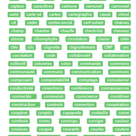
capteur
caractères
carbone
carousel
carrousel
carte
carte sd
cartes
cartographie
cassé
cbind
cd
ceder
centre-social
cerf-volant
chaines
champ
chantier
chauffe
check-list
cheveux
chimie
chlorophylle
circulation
clavier
clefs
clés
clic
clignotte
clignottement
CMF
cnc
cocréation
code
collaboratif
collaboration
collectif
colonnes
color
commande
commons
communauté
commune
communication
communs
composant
compostabilité
comptage
concatainer
conductivité
conections
conférence
connaissances
connectés
connexion
conscience
constituer
construction
controle
convertion
coopération
coopérer
cooptic
copepode
corbeille
corne
cornhole
cornu
corompu
corriger
couleur
coulures
couper
courants
courbe
couture