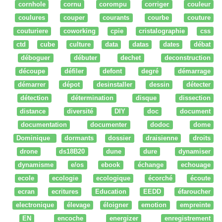
cornhole
cornu
corompu
corriger
couleur
coulures
couper
courants
courbe
couture
couturiere
coworking
cpie
cristalographie
css
ctd
cube
culture
data
datas
dates
débat
déboguer
débuter
dechet
deconstruction
découpe
défiler
defont
degré
démarrage
démarrer
dépot
desinstaller
dessin
détecter
détection
détermination
disque
dissection
distance
diversité
DIY
doc
document
documentation
documenter
dodoc
dome
Dominique
dormants
dossier
draisienne
droits
drone
ds18B20
dune
dure
dynamiser
dynamisme
e/os
ebook
échange
echouage
ecole
ecologie
ecologique
écorché
écoute
ecran
ecritures
Education
EEDD
éfaroucher
electronique
élevage
éloigner
emotion
empreinte
EN
encoche
energizer
enregistrement