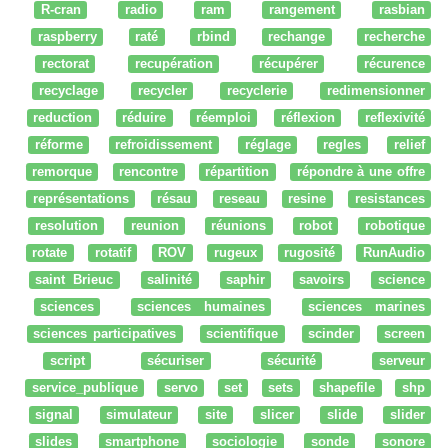
R-cran
radio
ram
rangement
rasbian
raspberry
raté
rbind
rechange
recherche
rectorat
recupération
récupérer
récurence
recyclage
recycler
recyclerie
redimensionner
reduction
réduire
réemploi
réflexion
reflexivité
réforme
refroidissement
réglage
regles
relief
remorque
rencontre
répartition
répondre à une offre
représentations
résau
reseau
resine
resistances
resolution
reunion
réunions
robot
robotique
rotate
rotatif
ROV
rugeux
rugosité
RunAudio
saint Brieuc
salinité
saphir
savoirs
science
sciences
sciences humaines
sciences marines
sciences participatives
scientifique
scinder
screen
script
sécuriser
sécurité
serveur
service_publique
servo
set
sets
shapefile
shp
signal
simulateur
site
slicer
slide
slider
slides
smartphone
sociologie
sonde
sonore