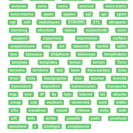
sonores
sons
sosie
sources
sous-marin
sous-marins
spam
spams
spf
spi
sport
sql
ssh
statistiques
STAVIRO
STL
stlreparer
storming
structure
styles
subjectivité
suivi
support
supprimer
supression
surface
suspensivore
svg
svt
tabouret
tactile
taille
tara
tasseaux
téléphone
telescope
température
template
templates
temps
terrain
Terre
terrestre
territoire
test
texte
tiers-secteur
time
tiroir
toile
topographie
tour
tourner
toxicité
transistors
transition
transmission
transports
trap
troc
ttf
tty
tuto
tutoriel
txt
ubuntu
umap
usb
vecteurs
vectoriels
vent
vidéo
ville
visualiser
visuel
vitesse
voile
web
wifi
wiki
writer
yeswiki
yield
yinohost
yunohost
z
zoologie
zooplancon