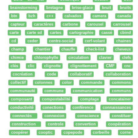
brainstorming
bretagne
brise-glace
bruit
bruits
btn
bzh
c++
calvados
camera
canada
capteur
caractères
carbone
carousel
carrousel
carte
carte sd
cartes
cartographie
cassé
cbind
cd
ceder
centre-social
cerf-volant
chaines
champ
chantier
chauffe
check-list
cheveux
chimie
chlorophylle
circulation
clavier
clefs
clés
clic
clignotte
clignottement
CMF
cnc
cocréation
code
collaboratif
collaboration
collectif
colonnes
color
commande
commons
communauté
commune
communication
communs
composant
compostabilité
comptage
concatainer
conductivité
conections
conférence
connaissances
connectés
connexion
conscience
constituer
construction
controle
convertion
coopération
coopérer
cooptic
copepode
corbeille
corne