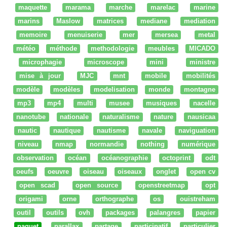
maquette
marama
marche
marelac
marine
marins
Maslow
matrices
mediane
mediation
memoire
menuiserie
mer
mersea
metal
météo
méthode
methodologie
meubles
MICADO
microphagie
microscope
mini
ministre
mise à jour
MJC
mnt
mobile
mobilités
modèle
modèles
modelisation
monde
montagne
mp3
mp4
multi
musee
musiques
nacelle
nanotube
nationale
naturalisme
nature
nausicaa
nautic
nautique
nautisme
navale
naviguation
niveau
nmap
normandie
nothing
numérique
observation
océan
océanographie
octoprint
odt
oeufs
oeuvre
oiseau
oiseaux
onglet
open cv
open scad
open source
openstreetmap
opt
origami
orne
orthographe
os
ouistreham
outil
outils
ovh
packages
palangres
papier
paquet
parallax
partage
participatif
particulier