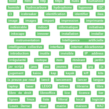
host
html
http
https
hubs
humanoid
humide
hydrocarbure
hydrophone
hypnose
I2C
i3
icebreaker
identification
identifier
ikea
image
images
import
impression
imprimante
indésirable
indoor
informatique
initiatives
inkscape
innover
installation
installer
instrumentation
Intelligence artificielle
intelligence collective
interface
internet décarbonner
introduction
inutile
invisible
IP address
irrégularité
isotope
item
itinérant
jardin
jav script
java
jeu
jeunes
jeux
jpg
js
jugement
kaiou
kap
kayak
kiff
kite
la preuve par neuf
lancé
lancement
lancer
langue
laptop
laser
LEGO
lettres
librairie
libre
libre de droit
libreoffice
lice
licence
lier
lignes
linux
liste
littoral
local
logiciel
Louis Derrac
mail
mairie
maison
MAJ