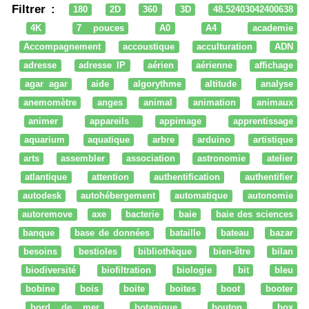
Filtrer :
180
2D
360
3D
48.52403042400638
4K
7 pouces
A0
A4
academie
Accompagnement
accoustique
acculturation
ADN
adresse
adresse IP
aérien
aérienne
affichage
agar agar
aide
algorythme
altitude
analyse
anemomètre
anges
animal
animation
animaux
animer
appareils
appimage
apprentissage
aquarium
aquatique
arbre
arduino
artistique
arts
assembler
association
astronomie
atelier
atlantique
attention
authentification
authentifier
autodesk
autohébergement
automatique
autonomie
autoremove
axe
bacterie
baie
baie des sciences
banque
base de données
bataille
bateau
bazar
besoins
bestioles
bibliothèque
bien-être
bilan
biodiversité
biofiltration
biologie
bit
bleu
bobine
bois
boite
boites
boot
booter
bord de mer
botanique
bouton
box