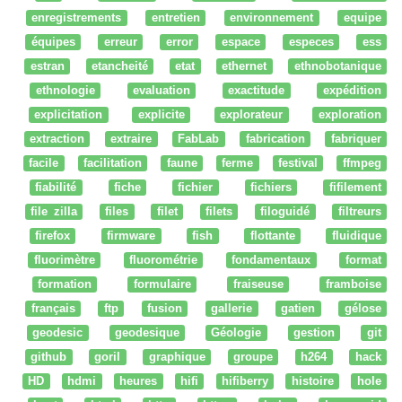
enregistrements
entretien
environnement
equipe
équipes
erreur
error
espace
especes
ess
estran
etancheité
etat
ethernet
ethnobotanique
ethnologie
evaluation
exactitude
expédition
explicitation
explicite
explorateur
exploration
extraction
extraire
FabLab
fabrication
fabriquer
facile
facilitation
faune
ferme
festival
ffmpeg
fiabilité
fiche
fichier
fichiers
fifilement
file zilla
files
filet
filets
filoguidé
filtreurs
firefox
firmware
fish
flottante
fluidique
fluorimètre
fluorométrie
fondamentaux
format
formation
formulaire
fraiseuse
framboise
français
ftp
fusion
gallerie
gatien
gélose
geodesic
geodesique
Géologie
gestion
git
github
goril
graphique
groupe
h264
hack
HD
hdmi
heures
hifi
hifiberry
histoire
hole