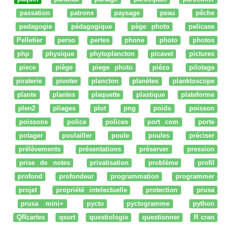
passation
patrons
paysage
peau
pêche
pedagogie
pédagogique
pège photo
pelicase
Pelletier
perso
pertes
phone
photo
photos
php
physique
phytoplancton
picavet
pictures
piece
piège
piege photo
piézo
pilotage
piraterie
pivoter
plancton
planètes
planktoscope
plante
plantes
plaquette
plastique
plateforme
plen2
pliages
plot
png
poids
poisson
poissons
police
polices
port com
porte
potager
poulailler
poule
poules
préciser
prélèvements
présentations
préserver
pression
prise de notes
privatisation
problème
profil
profond
profondeur
programmation
programmer
projet
propriété intelectuelle
protection
prusa
prusa mini+
pycto
pyctogramme
python
QRcartes
qsort
questiologie
questionner
R cran