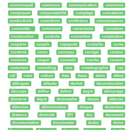
communauté
commune
communication
communs
composant
compostabilité
comptage
concatainer
conductivité
conections
conférence
connaissances
connectés
connexion
conscience
constituer
construction
controle
convertion
coopération
coopérer
cooptic
copepode
corbeille
corne
cornhole
cornu
corompu
corriger
couleur
coulures
couper
courants
courbe
couture
couturiere
coworking
cpie
cristalographie
css
ctd
cube
culture
data
datas
dates
débat
déboguer
débuter
dechet
deconstruction
découpe
défiler
defont
degré
démarrage
démarrer
dépot
desinstaller
dessin
détecter
détection
détermination
disque
dissection
distance
diversité
DIY
doc
document
documentation
documenter
dodoc
dome