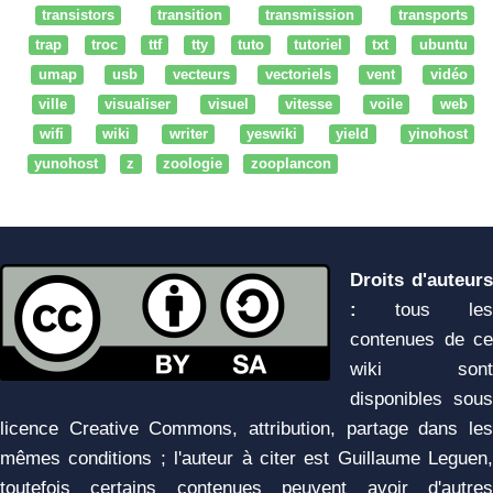
transistors
transition
transmission
transports
trap
troc
ttf
tty
tuto
tutoriel
txt
ubuntu
umap
usb
vecteurs
vectoriels
vent
vidéo
ville
visualiser
visuel
vitesse
voile
web
wifi
wiki
writer
yeswiki
yield
yinohost
yunohost
z
zoologie
zooplancon
Droits d'auteurs
:
tous les
contenues de ce
wiki sont
disponibles sous
licence Creative Commons, attribution, partage dans les
mêmes conditions ; l'auteur à citer est Guillaume Leguen,
toutefois certains contenues peuvent avoir d'autres