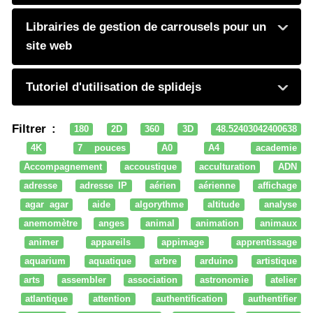
Librairies de gestion de carrousels pour un
site web
Tutoriel d'utilisation de splidejs
Filtrer :
180
2D
360
3D
48.52403042400638
4K
7 pouces
A0
A4
academie
Accompagnement
accoustique
acculturation
ADN
adresse
adresse IP
aérien
aérienne
affichage
agar agar
aide
algorythme
altitude
analyse
anemomètre
anges
animal
animation
animaux
animer
appareils
appimage
apprentissage
aquarium
aquatique
arbre
arduino
artistique
arts
assembler
association
astronomie
atelier
atlantique
attention
authentification
authentifier