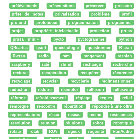
prélèvements
présentations
préserver
pression
prise de notes
privatisation
problème
profil
profond
profondeur
programmation
programmer
projet
propriété intelectuelle
protection
prusa
prusa mini+
pycto
pyctogramme
python
QRcartes
qsort
questiologie
questionner
R cran
R-cran
radio
ram
rangement
rasbian
raspberry
raté
rbind
rechange
recherche
rectorat
recupération
récupérer
récurence
recyclage
recycler
recyclerie
redimensionner
reduction
réduire
réemploi
réflexion
reflexivité
réforme
refroidissement
réglage
regles
relief
remorque
rencontre
répartition
répondre à une offre
représentations
résau
reseau
resine
resistances
resolution
reunion
réunions
robot
robotique
rotate
rotatif
ROV
rugeux
rugosité
RunAudio