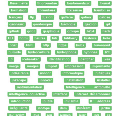
fluorimètre
fluorométrie
fondamentaux
format
formation
formulaire
fraiseuse
framboise
français
ftp
fusion
gallerie
gatien
gélose
geodesic
geodesique
Géologie
gestion
git
github
goril
graphique
groupe
h264
hack
HD
hdmi
heures
hifi
hifiberry
histoire
hole
host
html
http
https
hubs
humanoid
humide
hydrocarbure
hydrophone
hypnose
I2C
i3
icebreaker
identification
identifier
ikea
image
images
import
impression
imprimante
indésirable
indoor
informatique
initiatives
inkscape
innover
installation
installer
instrumentation
Intelligence artificielle
intelligence collective
interface
internet décarbonner
introduction
inutile
invisible
IP address
irrégularité
isotope
item
itinérant
jardin
jav script
java
jeu
jeunes
jeux
jpg
js