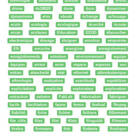
Dominique
dormants
dossier
draisienne
droits
drone
ds18B20
dune
dure
dynamiser
dynamisme
e/os
ebook
échange
echouage
ecole
ecologie
ecologique
écorché
écoute
ecran
ecritures
Education
EEDD
éfaroucher
electronique
élevage
éloigner
emotion
empreinte
EN
encoche
energizer
enregistrement
enregistrements
entretien
environnement
equipe
équipes
erreur
error
espace
especes
ess
estran
etancheité
etat
ethernet
ethnobotanique
ethnologie
evaluation
exactitude
expédition
explicitation
explicite
explorateur
exploration
extraction
extraire
FabLab
fabrication
fabriquer
facile
facilitation
faune
ferme
festival
ffmpeg
fiabilité
fiche
fichier
fichiers
fifilement
file zilla
files
filet
filets
filoguidé
filtreurs
firefox
firmware
fish
flottante
fluidique