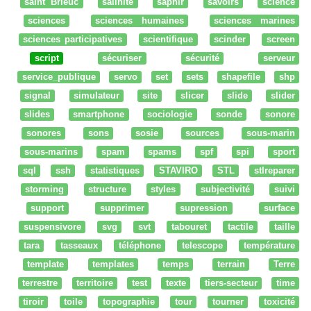
saint Brieuc
salinité
saphir
savoirs
science
sciences
sciences humaines
sciences marines
sciences participatives
scientifique
scinder
screen
script
sécuriser
sécurité
serveur
service_publique
servo
set
sets
shapefile
shp
signal
simulateur
site
slicer
slide
slider
slides
smartphone
sociologie
sonde
sonore
sonores
sons
sosie
sources
sous-marin
sous-marins
spam
spams
spf
spi
sport
sql
ssh
statistiques
STAVIRO
STL
stlreparer
storming
structure
styles
subjectivité
suivi
support
supprimer
supression
surface
suspensivore
svg
svt
tabouret
tactile
taille
tara
tasseaux
téléphone
telescope
température
template
templates
temps
terrain
Terre
terrestre
territoire
test
texte
tiers-secteur
time
tiroir
toile
topographie
tour
tourner
toxicité