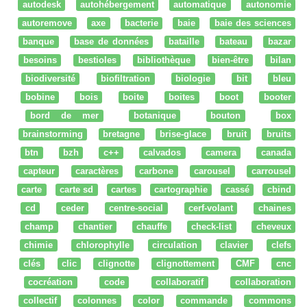
autodesk
autohébergement
automatique
autonomie
autoremove
axe
bacterie
baie
baie des sciences
banque
base de données
bataille
bateau
bazar
besoins
bestioles
bibliothèque
bien-être
bilan
biodiversité
biofiltration
biologie
bit
bleu
bobine
bois
boite
boites
boot
booter
bord de mer
botanique
bouton
box
brainstorming
bretagne
brise-glace
bruit
bruits
btn
bzh
c++
calvados
camera
canada
capteur
caractères
carbone
carousel
carrousel
carte
carte sd
cartes
cartographie
cassé
cbind
cd
ceder
centre-social
cerf-volant
chaines
champ
chantier
chauffe
check-list
cheveux
chimie
chlorophylle
circulation
clavier
clefs
clés
clic
clignotte
clignottement
CMF
cnc
cocréation
code
collaboratif
collaboration
collectif
colonnes
color
commande
commons