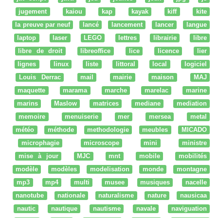
jugement
kaiou
kap
kayak
kiff
kite
la preuve par neuf
lancé
lancement
lancer
langue
laptop
laser
LEGO
lettres
librairie
libre
libre de droit
libreoffice
lice
licence
lier
lignes
linux
liste
littoral
local
logiciel
Louis Derrac
mail
mairie
maison
MAJ
maquette
marama
marche
marelac
marine
marins
Maslow
matrices
mediane
mediation
memoire
menuiserie
mer
mersea
metal
météo
méthode
methodologie
meubles
MICADO
microphagie
microscope
mini
ministre
mise à jour
MJC
mnt
mobile
mobilités
modèle
modèles
modelisation
monde
montagne
mp3
mp4
multi
musee
musiques
nacelle
nanotube
nationale
naturalisme
nature
nausicaa
nautic
nautique
nautisme
navale
naviguation