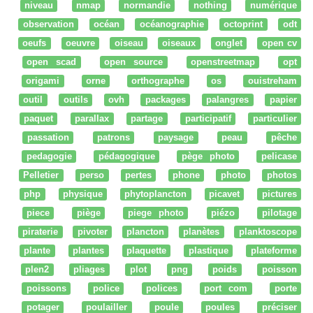
niveau
nmap
normandie
nothing
numérique
observation
océan
océanographie
octoprint
odt
oeufs
oeuvre
oiseau
oiseaux
onglet
open cv
open scad
open source
openstreetmap
opt
origami
orne
orthographe
os
ouistreham
outil
outils
ovh
packages
palangres
papier
paquet
parallax
partage
participatif
particulier
passation
patrons
paysage
peau
pêche
pedagogie
pédagogique
pège photo
pelicase
Pelletier
perso
pertes
phone
photo
photos
php
physique
phytoplancton
picavet
pictures
piece
piège
piege photo
piézo
pilotage
piraterie
pivoter
plancton
planètes
planktoscope
plante
plantes
plaquette
plastique
plateforme
plen2
pliages
plot
png
poids
poisson
poissons
police
polices
port com
porte
potager
poulailler
poule
poules
préciser