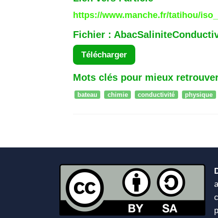
https://www.manche.fr/tatihou/iso
Fichier : AbacSaliniteConducti
Télécharger
Mots clés pour mieux retrouver
bateau
chimie
conductivité
physique
a
c