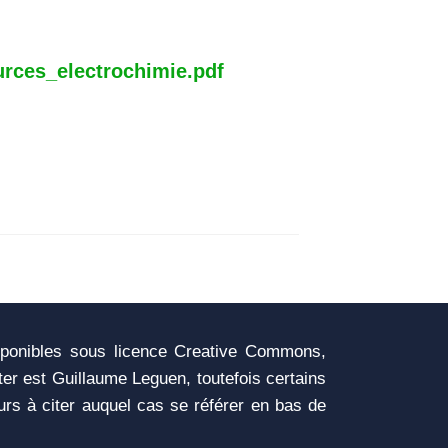
urces_electrochimie.pdf
sponibles sous licence Creative Commons,
iter est Guillaume Leguen, toutefois certains
urs à citer auquel cas se référer en bas de