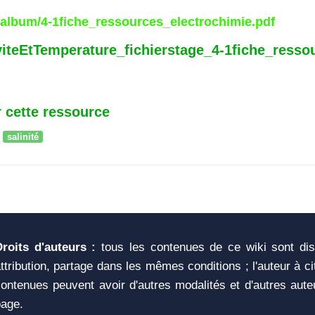
_album/4-1fiche_ressources_electrochimie.pdf
viteEtTemperature_fichierstage_4-1fiche_resso
 cette ressource
salinité
Droits d'auteurs :
tous les contenues de ce wiki sont di
ttribution, partage dans les mêmes conditions ; l'auteur à c
ontenues peuvent avoir d'autres modalités et d'autres aute
page.