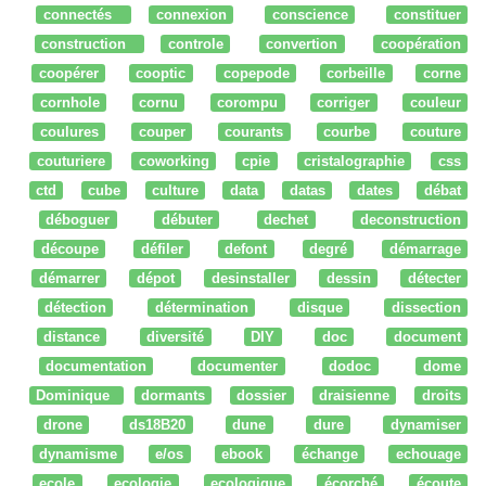
connectés
connexion
conscience
constituer
construction
controle
convertion
coopération
coopérer
cooptic
copepode
corbeille
corne
cornhole
cornu
corompu
corriger
couleur
coulures
couper
courants
courbe
couture
couturiere
coworking
cpie
cristalographie
css
ctd
cube
culture
data
datas
dates
débat
déboguer
débuter
dechet
deconstruction
découpe
défiler
defont
degré
démarrage
démarrer
dépot
desinstaller
dessin
détecter
détection
détermination
disque
dissection
distance
diversité
DIY
doc
document
documentation
documenter
dodoc
dome
Dominique
dormants
dossier
draisienne
droits
drone
ds18B20
dune
dure
dynamiser
dynamisme
e/os
ebook
échange
echouage
ecole
ecologie
ecologique
écorché
écoute