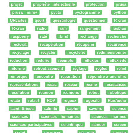
projet
propriété intelectuelle
protection
prusa
prusa mini+
pycto
pyctogramme
python
QRcartes
qsort
questiologie
questionner
R cran
R-cran
radio
ram
rangement
rasbian
raspberry
raté
rbind
rechange
recherche
rectorat
recupération
récupérer
récurence
recyclage
recycler
recyclerie
redimensionner
reduction
réduire
réemploi
réflexion
reflexivité
réforme
refroidissement
réglage
regles
relief
remorque
rencontre
répartition
répondre à une offre
représentations
résau
reseau
resine
resistances
resolution
reunion
réunions
robot
robotique
rotate
rotatif
ROV
rugeux
rugosité
RunAudio
saint Brieuc
salinité
saphir
savoirs
science
sciences
sciences humaines
sciences marines
sciences participatives
scientifique
scinder
screen
script
sécuriser
sécurité
serveur