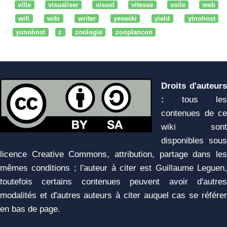
ville
visualiser
visuel
vitesse
voile
web
wifi
wiki
writer
yeswiki
yield
yinohost
yunohost
z
zoologie
zooplancon
Droits d'auteurs
:
tous les
contenues de ce
wiki sont
disponibles sous
licence Creative Commons, attribution, partage dans les
mêmes conditions ; l'auteur à citer est Guillaume Leguen,
toutefois certains contenues peuvent avoir d'autres
modalités et d'autres auteurs à citer auquel cas se référer
en bas de page.