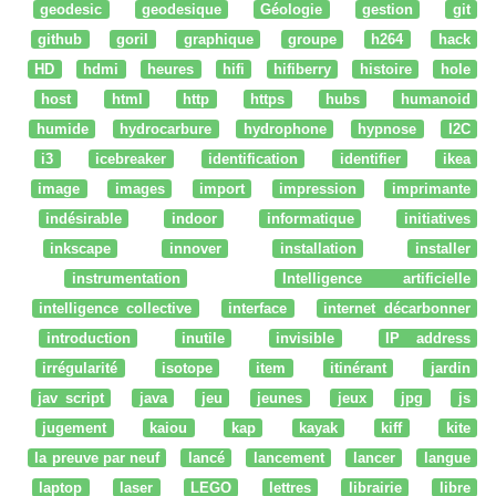
geodesic
geodesique
Géologie
gestion
git
github
goril
graphique
groupe
h264
hack
HD
hdmi
heures
hifi
hifiberry
histoire
hole
host
html
http
https
hubs
humanoid
humide
hydrocarbure
hydrophone
hypnose
I2C
i3
icebreaker
identification
identifier
ikea
image
images
import
impression
imprimante
indésirable
indoor
informatique
initiatives
inkscape
innover
installation
installer
instrumentation
Intelligence artificielle
intelligence collective
interface
internet décarbonner
introduction
inutile
invisible
IP address
irrégularité
isotope
item
itinérant
jardin
jav script
java
jeu
jeunes
jeux
jpg
js
jugement
kaiou
kap
kayak
kiff
kite
la preuve par neuf
lancé
lancement
lancer
langue
laptop
laser
LEGO
lettres
librairie
libre