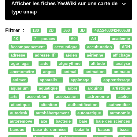
Afficher les fiches YesWiki sur une carte de
type umap
Filtrer :
180
2D
360
3D
48.52403042400638
4K
7 pouces
A0
A4
academie
Accompagnement
accoustique
acculturation
ADN
adresse
adresse IP
aérien
aérienne
affichage
agar agar
aide
algorythme
altitude
analyse
anemomètre
anges
animal
animation
animaux
animer
appareils
appimage
apprentissage
aquarium
aquatique
arbre
arduino
artistique
arts
assembler
association
astronomie
atelier
atlantique
attention
authentification
authentifier
autodesk
autohébergement
automatique
autonomie
autoremove
axe
bacterie
baie
baie des sciences
banque
base de données
bataille
bateau
bazar