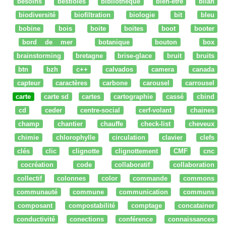
besoins
bestioles
bibliothèque
bien-être
bilan
biodiversité
biofiltration
biologie
bit
bleu
bobine
bois
boite
boites
boot
booter
bord de mer
botanique
bouton
box
brainstorming
bretagne
brise-glace
bruit
bruits
btn
bzh
c++
calvados
camera
canada
capteur
caractères
carbone
carousel
carrousel
carte
carte sd
cartes
cartographie
cassé
cbind
cd
ceder
centre-social
cerf-volant
chaines
champ
chantier
chauffe
check-list
cheveux
chimie
chlorophylle
circulation
clavier
clefs
clés
clic
clignotte
clignottement
CMF
cnc
cocréation
code
collaboratif
collaboration
collectif
colonnes
color
commande
commons
communauté
commune
communication
communs
composant
compostabilité
comptage
concatainer
conductivité
conections
conférence
connaissances