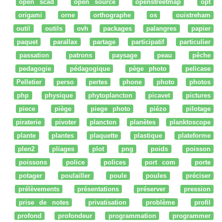
open scad
open source
openstreetmap
opt
origami
orne
orthographe
os
ouistreham
outil
outils
ovh
packages
palangres
papier
paquet
parallax
partage
participatif
particulier
passation
patrons
paysage
peau
pêche
pedagogie
pédagogique
pège photo
pelicase
Pelletier
perso
pertes
phone
photo
photos
php
physique
phytoplancton
picavet
pictures
piece
piège
piege photo
piézo
pilotage
piraterie
pivoter
plancton
planètes
planktoscope
plante
plantes
plaquette
plastique
plateforme
plen2
pliages
plot
png
poids
poisson
poissons
police
polices
port com
porte
potager
poulailler
poule
poules
préciser
prélèvements
présentations
préserver
pression
prise de notes
privatisation
problème
profil
profond
profondeur
programmation
programmer