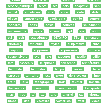
service_publique
servo
set
sets
shapefile
shp
signal
simulateur
site
slicer
slide
slider
slides
smartphone
sociologie
sonde
sonore
sonores
sons
sosie
sources
sous-marin
sous-marins
spam
spams
spf
spi
sport
sql
ssh
statistiques
STAVIRO
STL
stlreparer
storming
structure
styles
subjectivité
suivi
support
supprimer
supression
surface
suspensivore
svg
svt
tabouret
tactile
taille
tara
tasseaux
téléphone
telescope
température
template
templates
temps
terrain
Terre
terrestre
territoire
test
texte
tiers-secteur
time
tiroir
toile
topographie
tour
tourner
toxicité
transistors
transition
transmission
transports
trap
troc
ttf
tty
tuto
tutoriel
txt
ubuntu
umap
usb
vecteurs
vectoriels
vent
vidéo