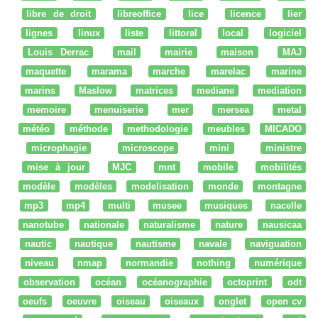
libre de droit
libreoffice
lice
licence
lier
lignes
linux
liste
littoral
local
logiciel
Louis Derrac
mail
mairie
maison
MAJ
maquette
marama
marche
marelac
marine
marins
Maslow
matrices
mediane
mediation
memoire
menuiserie
mer
mersea
metal
météo
méthode
methodologie
meubles
MICADO
microphagie
microscope
mini
ministre
mise à jour
MJC
mnt
mobile
mobilités
modèle
modèles
modelisation
monde
montagne
mp3
mp4
multi
musee
musiques
nacelle
nanotube
nationale
naturalisme
nature
nausicaa
nautic
nautique
nautisme
navale
naviguation
niveau
nmap
normandie
nothing
numérique
observation
océan
océanographie
octoprint
odt
oeufs
oeuvre
oiseau
oiseaux
onglet
open cv