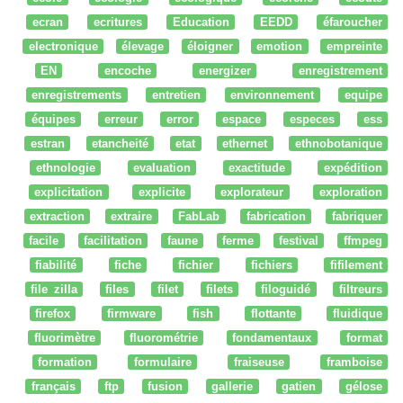
ecran
ecritures
Education
EEDD
éfaroucher
electronique
élevage
éloigner
emotion
empreinte
EN
encoche
energizer
enregistrement
enregistrements
entretien
environnement
equipe
équipes
erreur
error
espace
especes
ess
estran
etancheité
etat
ethernet
ethnobotanique
ethnologie
evaluation
exactitude
expédition
explicitation
explicite
explorateur
exploration
extraction
extraire
FabLab
fabrication
fabriquer
facile
facilitation
faune
ferme
festival
ffmpeg
fiabilité
fiche
fichier
fichiers
fifilement
file zilla
files
filet
filets
filoguidé
filtreurs
firefox
firmware
fish
flottante
fluidique
fluorimètre
fluorométrie
fondamentaux
format
formation
formulaire
fraiseuse
framboise
français
ftp
fusion
gallerie
gatien
gélose