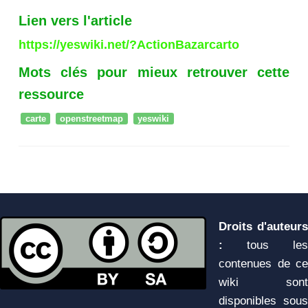
Lien vers l'article
https://yeswiki.net/?ActionBazarcarto
Mots clés pour mieux retrouver cette
ressource
carte
openstreetmap
yeswiki
Droits d'auteurs
:
tous les
contenues de ce
wiki sont
disponibles sous