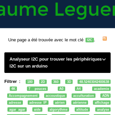
Une page a été trouvée avec le mot clé
.
I2C
Analyseur I2C pour trouver les périphériques
I2C sur un arduino
Filtrer :
180
2D
360
3D
48.52403042400638
4K
7 pouces
A0
A4
academie
Accompagnement
accoustique
acculturation
ADN
adresse
adresse IP
aérien
aérienne
affichage
agar agar
aide
algorythme
altitude
analyse