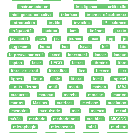
instrumentation
Intelligence artificielle
intelligence collective
interface
internet décarbonner
introduction
inutile
invisible
IP address
irrégularité
isotope
item
itinérant
jardin
jav script
java
jeu
jeunes
jeux
jpg
js
jugement
kaiou
kap
kayak
kiff
kite
la preuve par neuf
lancé
lancement
lancer
langue
laptop
laser
LEGO
lettres
librairie
libre
libre de droit
libreoffice
lice
licence
lier
lignes
linux
liste
littoral
local
logiciel
Louis Derrac
mail
mairie
maison
MAJ
maquette
marama
marche
marelac
marine
marins
Maslow
matrices
mediane
mediation
memoire
menuiserie
mer
mersea
metal
météo
méthode
methodologie
meubles
MICADO
microphagie
microscope
mini
ministre