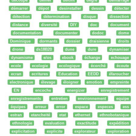
découpe
défiler
defont
degré
démarrage
démarrer
dépot
desinstaller
dessin
détecter
détection
détermination
disque
dissection
distance
diversité
DIY
doc
document
documentation
documenter
dodoc
dome
Dominique
dormants
dossier
draisienne
droits
drone
ds18B20
dune
dure
dynamiser
dynamisme
e/os
ebook
échange
echouage
ecole
ecologie
ecologique
écorché
écoute
ecran
ecritures
Education
EEDD
éfaroucher
electronique
élevage
éloigner
emotion
empreinte
EN
encoche
energizer
enregistrement
enregistrements
entretien
environnement
equipe
équipes
erreur
error
espace
especes
ess
estran
etancheité
etat
ethernet
ethnobotanique
ethnologie
evaluation
exactitude
expédition
explicitation
explicite
explorateur
exploration