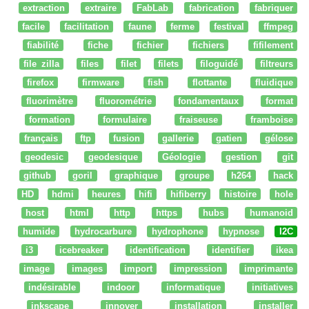
extraction
extraire
FabLab
fabrication
fabriquer
facile
facilitation
faune
ferme
festival
ffmpeg
fiabilité
fiche
fichier
fichiers
fifilement
file zilla
files
filet
filets
filoguidé
filtreurs
firefox
firmware
fish
flottante
fluidique
fluorimètre
fluorométrie
fondamentaux
format
formation
formulaire
fraiseuse
framboise
français
ftp
fusion
gallerie
gatien
gélose
geodesic
geodesique
Géologie
gestion
git
github
goril
graphique
groupe
h264
hack
HD
hdmi
heures
hifi
hifiberry
histoire
hole
host
html
http
https
hubs
humanoid
humide
hydrocarbure
hydrophone
hypnose
I2C
i3
icebreaker
identification
identifier
ikea
image
images
import
impression
imprimante
indésirable
indoor
informatique
initiatives
inkscape
innover
installation
installer