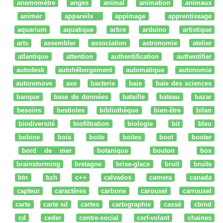
anemomètre
anges
animal
animation
animaux
animer
appareils
appimage
apprentissage
aquarium
aquatique
arbre
arduino
artistique
arts
assembler
association
astronomie
atelier
atlantique
attention
authentification
authentifier
autodesk
autohébergement
automatique
autonomie
autoremove
axe
bacterie
baie
baie des sciences
banque
base de données
bataille
bateau
bazar
besoins
bestioles
bibliothèque
bien-être
bilan
biodiversité
biofiltration
biologie
bit
bleu
bobine
bois
boite
boites
boot
booter
bord de mer
botanique
bouton
box
brainstorming
bretagne
brise-glace
bruit
bruits
btn
bzh
c++
calvados
camera
canada
capteur
caractères
carbone
carousel
carrousel
carte
carte sd
cartes
cartographie
cassé
cbind
cd
ceder
centre-social
cerf-volant
chaines