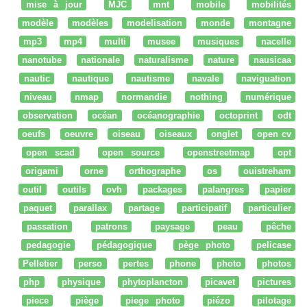
mise à jour
MJC
mnt
mobile
mobilités
modèle
modèles
modelisation
monde
montagne
mp3
mp4
multi
musee
musiques
nacelle
nanotube
nationale
naturalisme
nature
nausicaa
nautic
nautique
nautisme
navale
naviguation
niveau
nmap
normandie
nothing
numérique
observation
océan
océanographie
octoprint
odt
oeufs
oeuvre
oiseau
oiseaux
onglet
open cv
open scad
open source
openstreetmap
opt
origami
orne
orthographe
os
ouistreham
outil
outils
ovh
packages
palangres
papier
paquet
parallax
partage
participatif
particulier
passation
patrons
paysage
peau
pêche
pedagogie
pédagogique
pège photo
pelicase
Pelletier
perso
pertes
phone
photo
photos
php
physique
phytoplancton
picavet
pictures
piece
piège
piege photo
piézo
pilotage