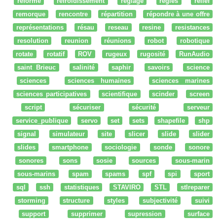
réforme
refroidissement
réglage
regles
relief
remorque
rencontre
répartition
répondre à une offre
représentations
résau
reseau
resine
resistances
resolution
reunion
réunions
robot
robotique
rotate
rotatif
ROV
rugeux
rugosité
RunAudio
saint Brieuc
salinité
saphir
savoirs
science
sciences
sciences humaines
sciences marines
sciences participatives
scientifique
scinder
screen
script
sécuriser
sécurité
serveur
service_publique
servo
set
sets
shapefile
shp
signal
simulateur
site
slicer
slide
slider
slides
smartphone
sociologie
sonde
sonore
sonores
sons
sosie
sources
sous-marin
sous-marins
spam
spams
spf
spi
sport
sql
ssh
statistiques
STAVIRO
STL
stlreparer
storming
structure
styles
subjectivité
suivi
support
supprimer
supression
surface