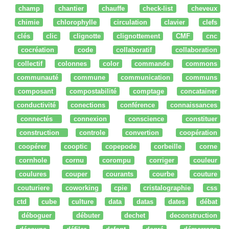
champ
chantier
chauffe
check-list
cheveux
chimie
chlorophylle
circulation
clavier
clefs
clés
clic
clignotte
clignottement
CMF
cnc
cocréation
code
collaboratif
collaboration
collectif
colonnes
color
commande
commons
communauté
commune
communication
communs
composant
compostabilité
comptage
concatainer
conductivité
conections
conférence
connaissances
connectés
connexion
conscience
constituer
construction
controle
convertion
coopération
coopérer
cooptic
copepode
corbeille
corne
cornhole
cornu
corompu
corriger
couleur
coulures
couper
courants
courbe
couture
couturiere
coworking
cpie
cristalographie
css
ctd
cube
culture
data
datas
dates
débat
déboguer
débuter
dechet
deconstruction