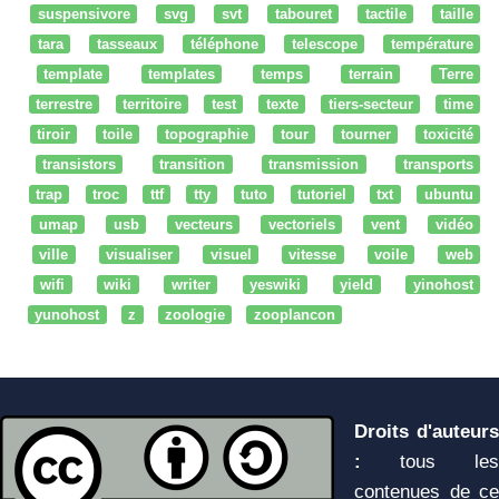
suspensivore
svg
svt
tabouret
tactile
taille
tara
tasseaux
téléphone
telescope
température
template
templates
temps
terrain
Terre
terrestre
territoire
test
texte
tiers-secteur
time
tiroir
toile
topographie
tour
tourner
toxicité
transistors
transition
transmission
transports
trap
troc
ttf
tty
tuto
tutoriel
txt
ubuntu
umap
usb
vecteurs
vectoriels
vent
vidéo
ville
visualiser
visuel
vitesse
voile
web
wifi
wiki
writer
yeswiki
yield
yinohost
yunohost
z
zoologie
zooplancon
Droits d'auteurs
:
tous les
contenues de ce