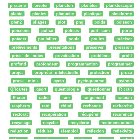
piraterie
pivoter
plancton
planètes
planktoscope
plante
plantes
plaquette
plastique
plateforme
plen2
pliages
plot
png
poids
poisson
poissons
police
polices
port com
porte
potager
poulailler
poule
poules
préciser
prélèvements
présentations
préserver
pression
prise de notes
privatisation
problème
profil
profond
profondeur
programmation
programmer
projet
propriété intelectuelle
protection
prusa
prusa mini+
pycto
pyctogramme
python
QRcartes
qsort
questiologie
questionner
R cran
R-cran
radio
ram
rangement
rasbian
raspberry
raté
rbind
rechange
recherche
rectorat
recupération
récupérer
récurence
recyclage
recycler
recyclerie
redimensionner
reduction
réduire
réemploi
réflexion
reflexivité