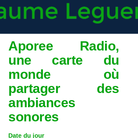
Aporee Radio,
une carte du
monde où
partager des
ambiances
sonores
Date du jour