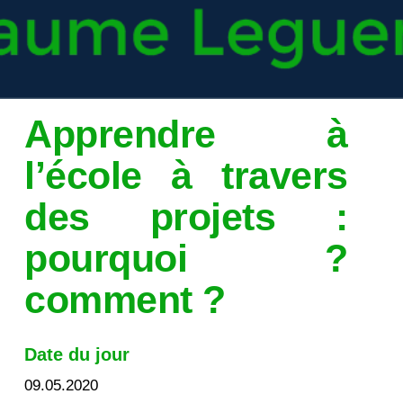
Apprendre à
l’école à travers
des projets :
pourquoi ?
comment ?
Date du jour
09.05.2020