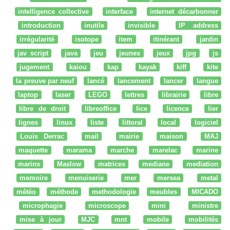
intelligence collective
interface
internet décarbonner
introduction
inutile
invisible
IP address
irrégularité
isotope
item
itinérant
jardin
jav script
java
jeu
jeunes
jeux
jpg
js
jugement
kaiou
kap
kayak
kiff
kite
la preuve par neuf
lancé
lancement
lancer
langue
laptop
laser
LEGO
lettres
librairie
libre
libre de droit
libreoffice
lice
licence
lier
lignes
linux
liste
littoral
local
logiciel
Louis Derrac
mail
mairie
maison
MAJ
maquette
marama
marche
marelac
marine
marins
Maslow
matrices
mediane
mediation
memoire
menuiserie
mer
mersea
metal
météo
méthode
methodologie
meubles
MICADO
microphagie
microscope
mini
ministre
mise à jour
MJC
mnt
mobile
mobilités