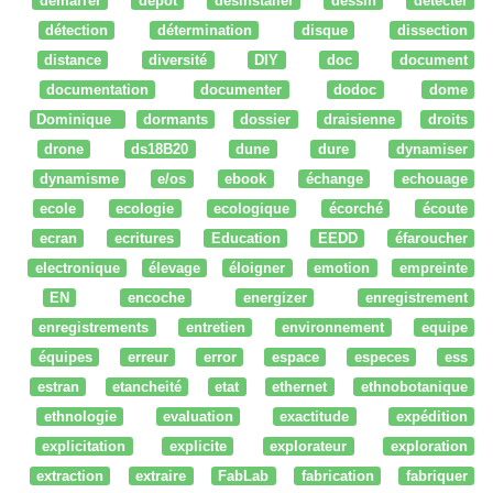
démarrer
dépot
desinstaller
dessin
détecter
détection
détermination
disque
dissection
distance
diversité
DIY
doc
document
documentation
documenter
dodoc
dome
Dominique
dormants
dossier
draisienne
droits
drone
ds18B20
dune
dure
dynamiser
dynamisme
e/os
ebook
échange
echouage
ecole
ecologie
ecologique
écorché
écoute
ecran
ecritures
Education
EEDD
éfaroucher
electronique
élevage
éloigner
emotion
empreinte
EN
encoche
energizer
enregistrement
enregistrements
entretien
environnement
equipe
équipes
erreur
error
espace
especes
ess
estran
etancheité
etat
ethernet
ethnobotanique
ethnologie
evaluation
exactitude
expédition
explicitation
explicite
explorateur
exploration
extraction
extraire
FabLab
fabrication
fabriquer