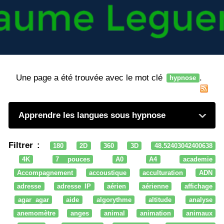
Une page a été trouvée avec le mot clé
.
hypnose
Apprendre les langues sous hypnose
Filtrer :
180
2D
360
3D
48.52403042400638
4K
7 pouces
A0
A4
academie
Accompagnement
accoustique
acculturation
ADN
adresse
adresse IP
aérien
aérienne
affichage
agar agar
aide
algorythme
altitude
analyse
anemomètre
anges
animal
animation
animaux