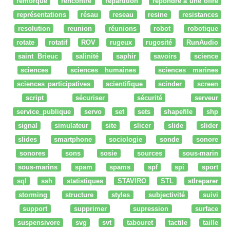
remorque
rencontre
répartition
répondre à une offre
représentations
résau
reseau
resine
resistances
resolution
reunion
réunions
robot
robotique
rotate
rotatif
ROV
rugeux
rugosité
RunAudio
saint Brieuc
salinité
saphir
savoirs
science
sciences
sciences humaines
sciences marines
sciences participatives
scientifique
scinder
screen
script
sécuriser
sécurité
serveur
service_publique
servo
set
sets
shapefile
shp
signal
simulateur
site
slicer
slide
slider
slides
smartphone
sociologie
sonde
sonore
sonores
sons
sosie
sources
sous-marin
sous-marins
spam
spams
spf
spi
sport
sql
ssh
statistiques
STAVIRO
STL
stlreparer
storming
structure
styles
subjectivité
suivi
support
supprimer
supression
surface
suspensivore
svg
svt
tabouret
tactile
taille