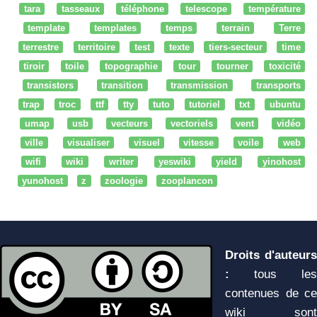
tara
tasseaux
téléphone
telescope
température
template
templates
temps
terrain
Terre
terrestre
territoire
test
texte
tiers-secteur
time
tiroir
toile
topographie
tour
tourner
toxicité
transistors
transition
transmission
transports
trap
troc
ttf
tty
tuto
tutoriel
txt
ubuntu
umap
usb
vecteurs
vectoriels
vent
vidéo
ville
visualiser
visuel
vitesse
voile
web
wifi
wiki
writer
yeswiki
yield
yinohost
yunohost
z
zoologie
zooplancon
Droits d'auteurs
:
tous les
contenues de ce
wiki sont