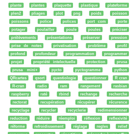
plante
plantes
plaquette
plastique
plateforme
plen2
pliages
plot
png
poids
poisson
poissons
police
polices
port com
porte
potager
poulailler
poule
poules
préciser
prélèvements
présentations
préserver
pression
prise de notes
privatisation
problème
profil
profond
profondeur
programmation
programmer
projet
propriété intelectuelle
protection
prusa
prusa mini+
pycto
pyctogramme
python
QRcartes
qsort
questiologie
questionner
R cran
R-cran
radio
ram
rangement
rasbian
raspberry
raté
rbind
rechange
recherche
rectorat
recupération
récupérer
récurence
recyclage
recycler
recyclerie
redimensionner
reduction
réduire
réemploi
réflexion
reflexivité
réforme
refroidissement
réglage
regles
relief