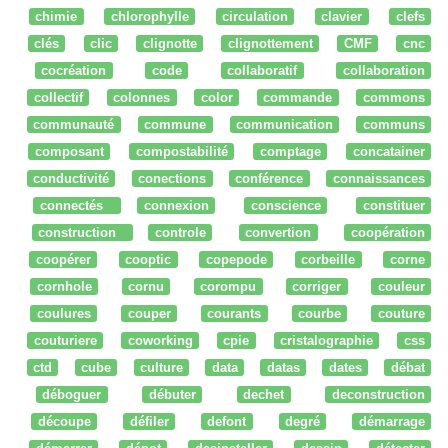
chimie
chlorophylle
circulation
clavier
clefs
clés
clic
clignotte
clignottement
CMF
cnc
cocréation
code
collaboratif
collaboration
collectif
colonnes
color
commande
commons
communauté
commune
communication
communs
composant
compostabilité
comptage
concatainer
conductivité
conections
conférence
connaissances
connectés
connexion
conscience
constituer
construction
controle
convertion
coopération
coopérer
cooptic
copepode
corbeille
corne
cornhole
cornu
corompu
corriger
couleur
coulures
couper
courants
courbe
couture
couturiere
coworking
cpie
cristalographie
css
ctd
cube
culture
data
datas
dates
débat
déboguer
débuter
dechet
deconstruction
découpe
défiler
defont
degré
démarrage