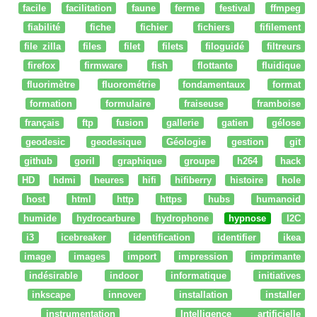
facile
facilitation
faune
ferme
festival
ffmpeg
fiabilité
fiche
fichier
fichiers
fifilement
file zilla
files
filet
filets
filoguidé
filtreurs
firefox
firmware
fish
flottante
fluidique
fluorimètre
fluorométrie
fondamentaux
format
formation
formulaire
fraiseuse
framboise
français
ftp
fusion
gallerie
gatien
gélose
geodesic
geodesique
Géologie
gestion
git
github
goril
graphique
groupe
h264
hack
HD
hdmi
heures
hifi
hifiberry
histoire
hole
host
html
http
https
hubs
humanoid
humide
hydrocarbure
hydrophone
hypnose
I2C
i3
icebreaker
identification
identifier
ikea
image
images
import
impression
imprimante
indésirable
indoor
informatique
initiatives
inkscape
innover
installation
installer
instrumentation
Intelligence artificielle