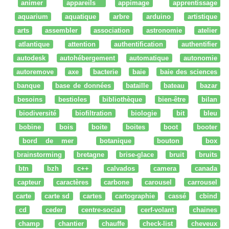
animer
appareils
appimage
apprentissage
aquarium
aquatique
arbre
arduino
artistique
arts
assembler
association
astronomie
atelier
atlantique
attention
authentification
authentifier
autodesk
autohébergement
automatique
autonomie
autoremove
axe
bacterie
baie
baie des sciences
banque
base de données
bataille
bateau
bazar
besoins
bestioles
bibliothèque
bien-être
bilan
biodiversité
biofiltration
biologie
bit
bleu
bobine
bois
boite
boites
boot
booter
bord de mer
botanique
bouton
box
brainstorming
bretagne
brise-glace
bruit
bruits
btn
bzh
c++
calvados
camera
canada
capteur
caractères
carbone
carousel
carrousel
carte
carte sd
cartes
cartographie
cassé
cbind
cd
ceder
centre-social
cerf-volant
chaines
champ
chantier
chauffe
check-list
cheveux