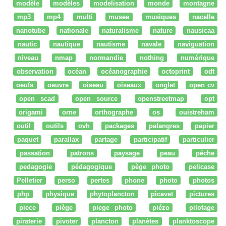
modèle
modèles
modelisation
monde
montagne
mp3
mp4
multi
musee
musiques
nacelle
nanotube
nationale
naturalisme
nature
nausicaa
nautic
nautique
nautisme
navale
naviguation
niveau
nmap
normandie
nothing
numérique
observation
océan
océanographie
octoprint
odt
oeufs
oeuvre
oiseau
oiseaux
onglet
open cv
open scad
open source
openstreetmap
opt
origami
orne
orthographe
os
ouistreham
outil
outils
ovh
packages
palangres
papier
paquet
parallax
partage
participatif
particulier
passation
patrons
paysage
peau
pêche
pedagogie
pédagogique
pège photo
pelicase
Pelletier
perso
pertes
phone
photo
photos
php
physique
phytoplancton
picavet
pictures
piece
piège
piege photo
piézo
pilotage
piraterie
pivoter
plancton
planètes
planktoscope