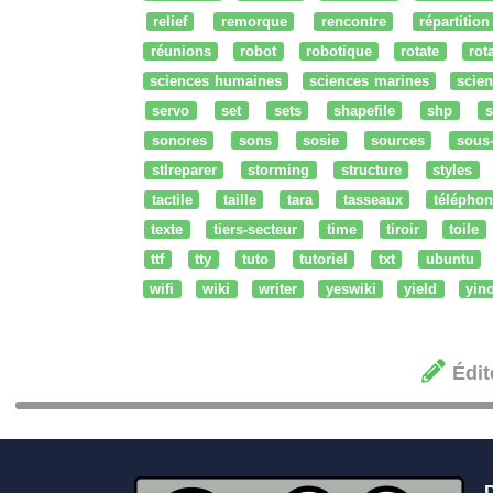
relief
remorque
rencontre
répartition
réunions
robot
robotique
rotate
rota
sciences humaines
sciences marines
scien
servo
set
sets
shapefile
shp
s
sonores
sons
sosie
sources
sous
stlreparer
storming
structure
styles
tactile
taille
tara
tasseaux
téléphon
texte
tiers-secteur
time
tiroir
toile
ttf
tty
tuto
tutoriel
txt
ubuntu
wifi
wiki
writer
yeswiki
yield
yin
Édit