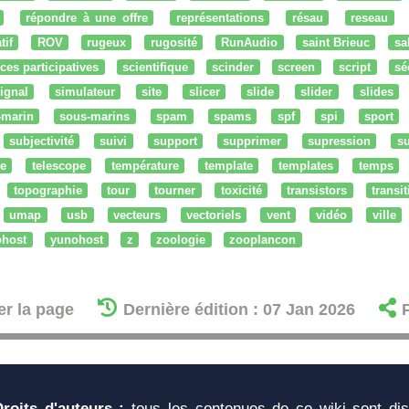
répondre à une offre
représentations
résau
reseau
tif
ROV
rugeux
rugosité
RunAudio
saint Brieuc
sa
ces participatives
scientifique
scinder
screen
script
sé
ignal
simulateur
site
slicer
slide
slider
slides
-marin
sous-marins
spam
spams
spf
spi
sport
subjectivité
suivi
support
supprimer
supression
su
e
telescope
température
template
templates
temps
topographie
tour
tourner
toxicité
transistors
transi
umap
usb
vecteurs
vectoriels
vent
vidéo
ville
ohost
yunohost
z
zoologie
zooplancon
er la page
Dernière édition : 07 Jan 2026
Droits d'auteurs :
tous les contenues de ce wiki sont di