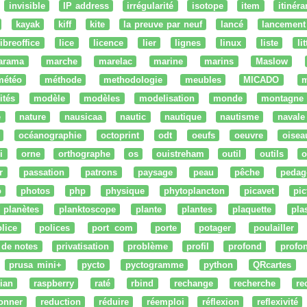
invisible
IP address
irrégularité
isotope
item
itinéra
kayak
kiff
kite
la preuve par neuf
lancé
lancement
libreoffice
lice
licence
lier
lignes
linux
liste
li
arama
marche
marelac
marine
marins
Maslow
météo
méthode
methodologie
meubles
MICADO
m
ités
modèle
modèles
modelisation
monde
montagne
e
nature
nausicaa
nautic
nautique
nautisme
navale
océanographie
octoprint
odt
oeufs
oeuvre
oisea
i
orne
orthographe
os
ouistreham
outil
outils
o
r
passation
patrons
paysage
peau
pêche
pedag
o
photos
php
physique
phytoplancton
picavet
pic
planètes
planktoscope
plante
plantes
plaquette
pla
lice
polices
port com
porte
potager
poulailler
 de notes
privatisation
problème
profil
profond
profo
prusa mini+
pycto
pyctogramme
python
QRcartes
ian
raspberry
raté
rbind
rechange
recherche
re
onner
reduction
réduire
réemploi
réflexion
reflexivité