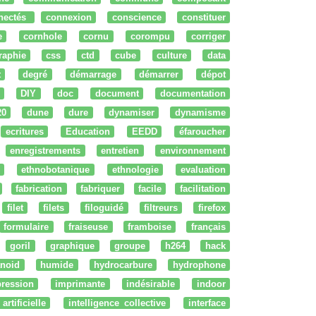
nectés
connexion
conscience
constituer
e
cornhole
cornu
corompu
corriger
raphie
css
ctd
cube
culture
data
t
degré
démarrage
démarrer
dépot
DIY
doc
document
documentation
20
dune
dure
dynamiser
dynamisme
ecritures
Education
EEDD
éfaroucher
enregistrements
entretien
environnement
ethnobotanique
ethnologie
evaluation
fabrication
fabriquer
facile
facilitation
filet
filets
filoguidé
filtreurs
firefox
formulaire
fraiseuse
framboise
français
goril
graphique
groupe
h264
hack
noid
humide
hydrocarbure
hydrophone
ression
imprimante
indésirable
indoor
artificielle
intelligence collective
interface