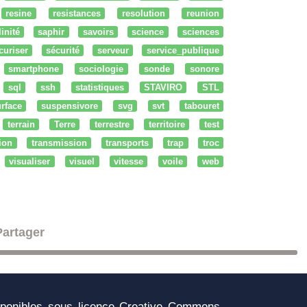
resine
resistances
resolution
reunion
linité
saphir
savoirs
science
sciences
curiser
sécurité
serveur
service_publique
smartphone
sociologie
sonde
sonore
sql
ssh
statistiques
STAVIRO
STL
rface
suspensivore
svg
svt
tabouret
terrain
Terre
terrestre
territoire
test
tion
transmission
transports
trap
troc
visualiser
visuel
vitesse
voile
web
Partager
sponibles sous licence Creative Commons,