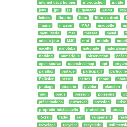
internet décarbonner
introduction
inutile
jeux
jpg
js
jugement
kaiou
kap
lettres
librairie
libre
libre de droit
mairie
maison
MAJ
maquette
m
menuiserie
mer
mersea
metal
mise à jour
MJC
mnt
mobile
mobil
nacelle
nanotube
nationale
naturalism
nothing
numérique
observation
océan
open source
openstreetmap
opt
origam
parallax
partage
participatif
particulie
Pelletier
perso
pertes
phone
phot
pilotage
piraterie
pivoter
plancton
png
poids
poisson
poissons
po
présentations
préserver
pression
prise
propriété intelectuelle
protection
prusa
R-cran
radio
ram
rangement
rasb
recyclage
recycler
recyclerie
redimensi