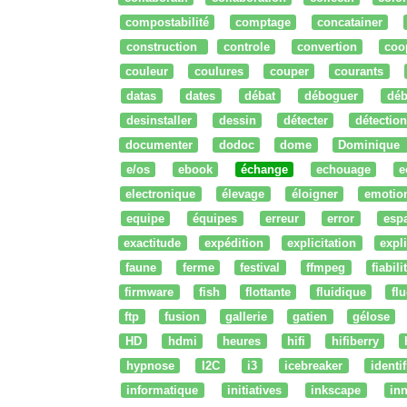
compostabilité
comptage
concatainer
construction
controle
convertion
coo
couleur
coulures
couper
courants
datas
dates
débat
déboguer
déb
desinstaller
dessin
détecter
détection
documenter
dodoc
dome
Dominique
e/os
ebook
échange
echouage
e
electronique
élevage
éloigner
emotio
equipe
équipes
erreur
error
esp
exactitude
expédition
explicitation
expli
faune
ferme
festival
ffmpeg
fiabili
firmware
fish
flottante
fluidique
fl
ftp
fusion
gallerie
gatien
gélose
HD
hdmi
heures
hifi
hifiberry
hypnose
I2C
i3
icebreaker
identi
informatique
initiatives
inkscape
in