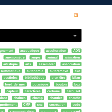
gnement
accoustique
acculturation
ADN
anemomètre
anges
animal
animation
artistique
arts
assembler
association
automatique
autonomie
autoremove
axe
bestioles
bibliothèque
bien-être
bilan
bord de mer
botanique
bouton
box
capteur
caractères
carbone
carousel
olant
chaines
champ
chantier
chauffe
ignottement
CMF
cnc
cocréation
code
ne
communication
communs
composant