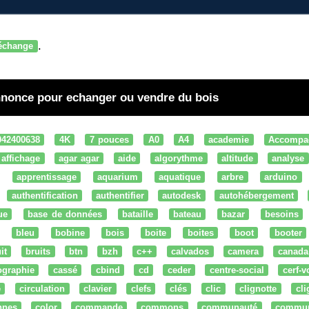
.
échange
annonce pour echanger ou vendre du bois
042400638
4K
7 pouces
A0
A4
academie
Accompa
affichage
agar agar
aide
algorythme
altitude
analyse
apprentissage
aquarium
aquatique
arbre
arduino
authentification
authentifier
autodesk
autohébergement
ue
base de données
bataille
bateau
bazar
besoins
bleu
bobine
bois
boite
boites
boot
booter
it
bruits
btn
bzh
c++
calvados
camera
canada
ographie
cassé
cbind
cd
ceder
centre-social
cerf-v
e
circulation
clavier
clefs
clés
clic
clignotte
cl
nnes
color
commande
commons
communauté
commu