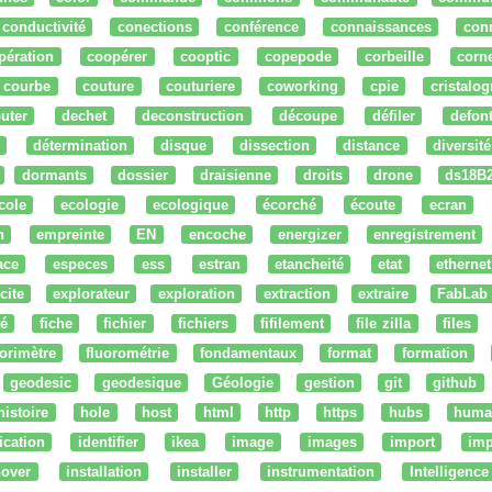
conductivité
conections
conférence
connaissances
con
pération
coopérer
cooptic
copepode
corbeille
corn
courbe
couture
couturiere
coworking
cpie
cristalog
uter
dechet
deconstruction
découpe
défiler
defon
détermination
disque
dissection
distance
diversité
dormants
dossier
draisienne
droits
drone
ds18B
cole
ecologie
ecologique
écorché
écoute
ecran
n
empreinte
EN
encoche
energizer
enregistrement
ace
especes
ess
estran
etancheité
etat
ethernet
cite
explorateur
exploration
extraction
extraire
FabLab
té
fiche
fichier
fichiers
fifilement
file zilla
files
uorimètre
fluorométrie
fondamentaux
format
formation
geodesic
geodesique
Géologie
gestion
git
github
histoire
hole
host
html
http
https
hubs
huma
fication
identifier
ikea
image
images
import
imp
nover
installation
installer
instrumentation
Intelligence 