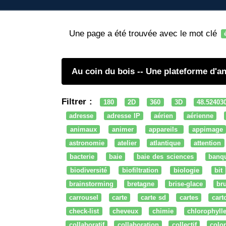
Une page a été trouvée avec le mot clé
Au coin du bois -- Une plateforme d'
Filtrer :
180
2D
360
3D
48.52403
adresse
adresse IP
aérien
aérienne
animaux
animer
appareils
appimage
astronomie
atelier
atlantique
attention
bacterie
baie
baie des sciences
banq
biodiversité
biofiltration
biologie
bit
brainstorming
bretagne
brise-glace
bru
carrousel
carte
carte sd
cartes
cart
check-list
cheveux
chimie
chlorophyll
collaboratif
collaboration
collectif
colo