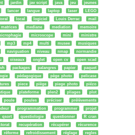
nt
jardin
jav script
java
jeu
jeunes
lancer
langue
laptop
laser
LEGO
ttoral
local
logiciel
Louis Derrac
mail
matrices
mediane
mediation
memoire
icrophagie
microscope
mini
ministre
mp3
mp4
multi
musee
musiques
naviguation
niveau
nmap
normandie
u
oiseaux
onglet
open cv
open scad
vh
packages
palangres
papier
paquet
ogie
pédagogique
pège photo
pelicase
tures
piece
piège
piege photo
piézo
stique
plateforme
plen2
pliages
plot
poule
poules
préciser
prélèvements
ndeur
programmation
programmer
projet
qsort
questiologie
questionner
R cran
ctorat
recupération
récupérer
récurence
réforme
refroidissement
réglage
regles