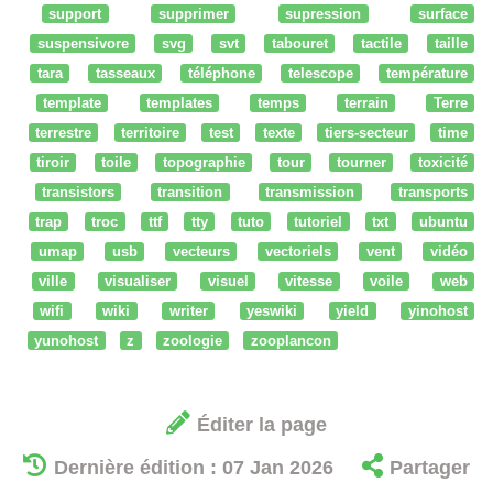
support
supprimer
supression
surface
suspensivore
svg
svt
tabouret
tactile
taille
tara
tasseaux
téléphone
telescope
température
template
templates
temps
terrain
Terre
terrestre
territoire
test
texte
tiers-secteur
time
tiroir
toile
topographie
tour
tourner
toxicité
transistors
transition
transmission
transports
trap
troc
ttf
tty
tuto
tutoriel
txt
ubuntu
umap
usb
vecteurs
vectoriels
vent
vidéo
ville
visualiser
visuel
vitesse
voile
web
wifi
wiki
writer
yeswiki
yield
yinohost
yunohost
z
zoologie
zooplancon
Éditer la page
Dernière édition : 07 Jan 2026
Partager