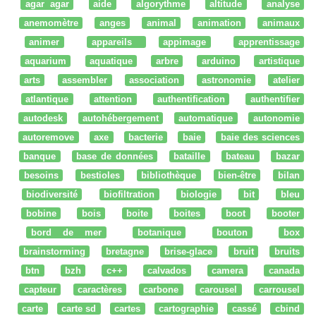
agar agar
aide
algorythme
altitude
analyse
anemomètre
anges
animal
animation
animaux
animer
appareils
appimage
apprentissage
aquarium
aquatique
arbre
arduino
artistique
arts
assembler
association
astronomie
atelier
atlantique
attention
authentification
authentifier
autodesk
autohébergement
automatique
autonomie
autoremove
axe
bacterie
baie
baie des sciences
banque
base de données
bataille
bateau
bazar
besoins
bestioles
bibliothèque
bien-être
bilan
biodiversité
biofiltration
biologie
bit
bleu
bobine
bois
boite
boites
boot
booter
bord de mer
botanique
bouton
box
brainstorming
bretagne
brise-glace
bruit
bruits
btn
bzh
c++
calvados
camera
canada
capteur
caractères
carbone
carousel
carrousel
carte
carte sd
cartes
cartographie
cassé
cbind