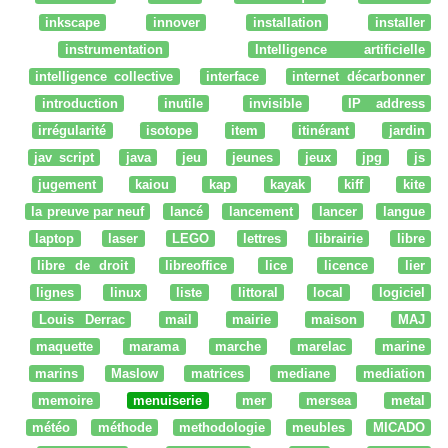
inkscape
innover
installation
installer
instrumentation
Intelligence artificielle
intelligence collective
interface
internet décarbonner
introduction
inutile
invisible
IP address
irrégularité
isotope
item
itinérant
jardin
jav script
java
jeu
jeunes
jeux
jpg
js
jugement
kaiou
kap
kayak
kiff
kite
la preuve par neuf
lancé
lancement
lancer
langue
laptop
laser
LEGO
lettres
librairie
libre
libre de droit
libreoffice
lice
licence
lier
lignes
linux
liste
littoral
local
logiciel
Louis Derrac
mail
mairie
maison
MAJ
maquette
marama
marche
marelac
marine
marins
Maslow
matrices
mediane
mediation
memoire
menuiserie
mer
mersea
metal
météo
méthode
methodologie
meubles
MICADO