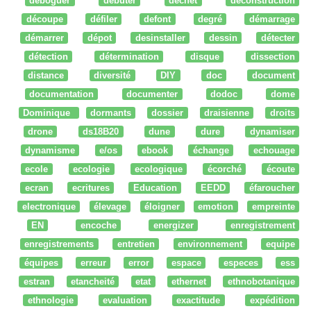
déboguer
débuter
dechet
deconstruction
découpe
défiler
defont
degré
démarrage
démarrer
dépot
desinstaller
dessin
détecter
détection
détermination
disque
dissection
distance
diversité
DIY
doc
document
documentation
documenter
dodoc
dome
Dominique
dormants
dossier
draisienne
droits
drone
ds18B20
dune
dure
dynamiser
dynamisme
e/os
ebook
échange
echouage
ecole
ecologie
ecologique
écorché
écoute
ecran
ecritures
Education
EEDD
éfaroucher
electronique
élevage
éloigner
emotion
empreinte
EN
encoche
energizer
enregistrement
enregistrements
entretien
environnement
equipe
équipes
erreur
error
espace
especes
ess
estran
etancheité
etat
ethernet
ethnobotanique
ethnologie
evaluation
exactitude
expédition