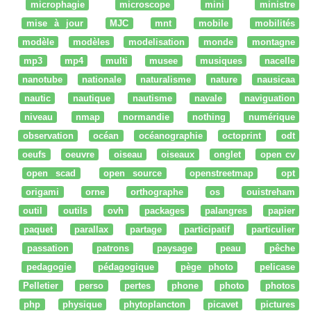
microphagie
microscope
mini
ministre
mise à jour
MJC
mnt
mobile
mobilités
modèle
modèles
modelisation
monde
montagne
mp3
mp4
multi
musee
musiques
nacelle
nanotube
nationale
naturalisme
nature
nausicaa
nautic
nautique
nautisme
navale
naviguation
niveau
nmap
normandie
nothing
numérique
observation
océan
océanographie
octoprint
odt
oeufs
oeuvre
oiseau
oiseaux
onglet
open cv
open scad
open source
openstreetmap
opt
origami
orne
orthographe
os
ouistreham
outil
outils
ovh
packages
palangres
papier
paquet
parallax
partage
participatif
particulier
passation
patrons
paysage
peau
pêche
pedagogie
pédagogique
pège photo
pelicase
Pelletier
perso
pertes
phone
photo
photos
php
physique
phytoplancton
picavet
pictures