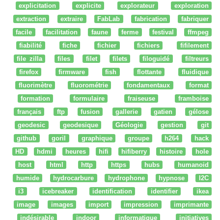
explicitation
explicite
explorateur
exploration
extraction
extraire
FabLab
fabrication
fabriquer
facile
facilitation
faune
ferme
festival
ffmpeg
fiabilité
fiche
fichier
fichiers
fifilement
file zilla
files
filet
filets
filoguidé
filtreurs
firefox
firmware
fish
flottante
fluidique
fluorimètre
fluorométrie
fondamentaux
format
formation
formulaire
fraiseuse
framboise
français
ftp
fusion
gallerie
gatien
gélose
geodesic
geodesique
Géologie
gestion
git
github
goril
graphique
groupe
h264
hack
HD
hdmi
heures
hifi
hifiberry
histoire
hole
host
html
http
https
hubs
humanoid
humide
hydrocarbure
hydrophone
hypnose
I2C
i3
icebreaker
identification
identifier
ikea
image
images
import
impression
imprimante
indésirable
indoor
informatique
initiatives