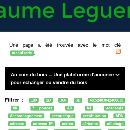
Une page a été trouvée avec le mot clé
.
menuiserie
Au coin du bois -- Une plateforme d'annonce
pour echanger ou vendre du bois
Filtrer :
180
2D
360
3D
48.52403042400638
4K
7 pouces
A0
A4
academie
Accompagnement
accoustique
acculturation
ADN
adresse
adresse IP
aérien
aérienne
affichage