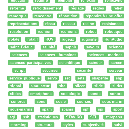
reduction
réduire
réemploi
réflexion
reflexivité
réforme
refroidissement
réglage
regles
relief
remorque
rencontre
répartition
répondre à une offre
représentations
résau
reseau
resine
resistances
resolution
reunion
réunions
robot
robotique
rotate
rotatif
ROV
rugeux
rugosité
RunAudio
saint Brieuc
salinité
saphir
savoirs
science
sciences
sciences humaines
sciences marines
sciences participatives
scientifique
scinder
screen
script
sécuriser
sécurité
serveur
service_publique
servo
set
sets
shapefile
shp
signal
simulateur
site
slicer
slide
slider
slides
smartphone
sociologie
sonde
sonore
sonores
sons
sosie
sources
sous-marin
sous-marins
spam
spams
spf
spi
sport
sql
ssh
statistiques
STAVIRO
STL
stlreparer
storming
structure
styles
subjectivité
suivi