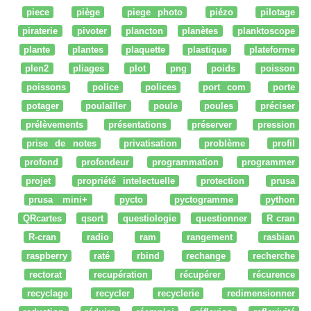
piece
piège
piege photo
piézo
pilotage
piraterie
pivoter
plancton
planètes
planktoscope
plante
plantes
plaquette
plastique
plateforme
plen2
pliages
plot
png
poids
poisson
poissons
police
polices
port com
porte
potager
poulailler
poule
poules
préciser
prélèvements
présentations
préserver
pression
prise de notes
privatisation
problème
profil
profond
profondeur
programmation
programmer
projet
propriété intelectuelle
protection
prusa
prusa mini+
pycto
pyctogramme
python
QRcartes
qsort
questiologie
questionner
R cran
R-cran
radio
ram
rangement
rasbian
raspberry
raté
rbind
rechange
recherche
rectorat
recupération
récupérer
récurence
recyclage
recycler
recyclerie
redimensionner