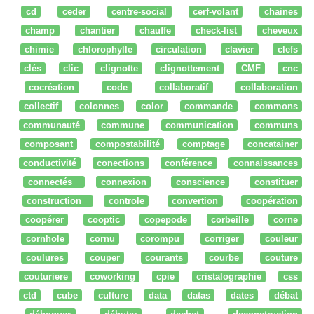
cd
ceder
centre-social
cerf-volant
chaines
champ
chantier
chauffe
check-list
cheveux
chimie
chlorophylle
circulation
clavier
clefs
clés
clic
clignotte
clignottement
CMF
cnc
cocréation
code
collaboratif
collaboration
collectif
colonnes
color
commande
commons
communauté
commune
communication
communs
composant
compostabilité
comptage
concatainer
conductivité
conections
conférence
connaissances
connectés
connexion
conscience
constituer
construction
controle
convertion
coopération
coopérer
cooptic
copepode
corbeille
corne
cornhole
cornu
corompu
corriger
couleur
coulures
couper
courants
courbe
couture
couturiere
coworking
cpie
cristalographie
css
ctd
cube
culture
data
datas
dates
débat