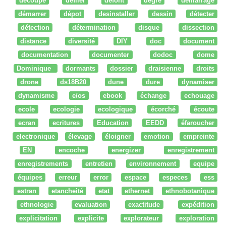
découpe
défiler
defont
degré
démarrage
démarrer
dépot
desinstaller
dessin
détecter
détection
détermination
disque
dissection
distance
diversité
DIY
doc
document
documentation
documenter
dodoc
dome
Dominique
dormants
dossier
draisienne
droits
drone
ds18B20
dune
dure
dynamiser
dynamisme
e/os
ebook
échange
echouage
ecole
ecologie
ecologique
écorché
écoute
ecran
ecritures
Education
EEDD
éfaroucher
electronique
élevage
éloigner
emotion
empreinte
EN
encoche
energizer
enregistrement
enregistrements
entretien
environnement
equipe
équipes
erreur
error
espace
especes
ess
estran
etancheité
etat
ethernet
ethnobotanique
ethnologie
evaluation
exactitude
expédition
explicitation
explicite
explorateur
exploration