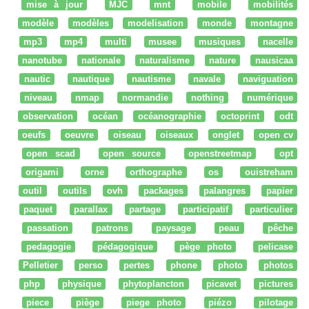
mise à jour
MJC
mnt
mobile
mobilités
modèle
modèles
modelisation
monde
montagne
mp3
mp4
multi
musee
musiques
nacelle
nanotube
nationale
naturalisme
nature
nausicaa
nautic
nautique
nautisme
navale
naviguation
niveau
nmap
normandie
nothing
numérique
observation
océan
océanographie
octoprint
odt
oeufs
oeuvre
oiseau
oiseaux
onglet
open cv
open scad
open source
openstreetmap
opt
origami
orne
orthographe
os
ouistreham
outil
outils
ovh
packages
palangres
papier
paquet
parallax
partage
participatif
particulier
passation
patrons
paysage
peau
pêche
pedagogie
pédagogique
pège photo
pelicase
Pelletier
perso
pertes
phone
photo
photos
php
physique
phytoplancton
picavet
pictures
piece
piège
piege photo
piézo
pilotage