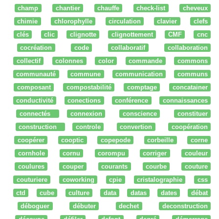
champ
chantier
chauffe
check-list
cheveux
chimie
chlorophylle
circulation
clavier
clefs
clés
clic
clignotte
clignottement
CMF
cnc
cocréation
code
collaboratif
collaboration
collectif
colonnes
color
commande
commons
communauté
commune
communication
communs
composant
compostabilité
comptage
concatainer
conductivité
conections
conférence
connaissances
connectés
connexion
conscience
constituer
construction
controle
convertion
coopération
coopérer
cooptic
copepode
corbeille
corne
cornhole
cornu
corompu
corriger
couleur
coulures
couper
courants
courbe
couture
couturiere
coworking
cpie
cristalographie
css
ctd
cube
culture
data
datas
dates
débat
déboguer
débuter
dechet
deconstruction