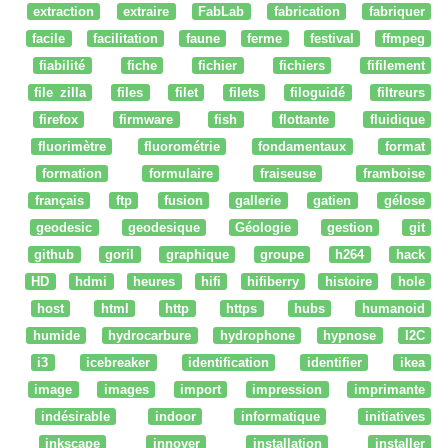
extraction
extraire
FabLab
fabrication
fabriquer
facile
facilitation
faune
ferme
festival
ffmpeg
fiabilité
fiche
fichier
fichiers
fifilement
file zilla
files
filet
filets
filoguidé
filtreurs
firefox
firmware
fish
flottante
fluidique
fluorimètre
fluorométrie
fondamentaux
format
formation
formulaire
fraiseuse
framboise
français
ftp
fusion
gallerie
gatien
gélose
geodesic
geodesique
Géologie
gestion
git
github
goril
graphique
groupe
h264
hack
HD
hdmi
heures
hifi
hifiberry
histoire
hole
host
html
http
https
hubs
humanoid
humide
hydrocarbure
hydrophone
hypnose
I2C
i3
icebreaker
identification
identifier
ikea
image
images
import
impression
imprimante
indésirable
indoor
informatique
initiatives
inkscape
innover
installation
installer