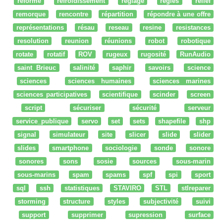
réforme
refroidissement
réglage
regles
relief
remorque
rencontre
répartition
répondre à une offre
représentations
résau
reseau
resine
resistances
resolution
reunion
réunions
robot
robotique
rotate
rotatif
ROV
rugeux
rugosité
RunAudio
saint Brieuc
salinité
saphir
savoirs
science
sciences
sciences humaines
sciences marines
sciences participatives
scientifique
scinder
screen
script
sécuriser
sécurité
serveur
service_publique
servo
set
sets
shapefile
shp
signal
simulateur
site
slicer
slide
slider
slides
smartphone
sociologie
sonde
sonore
sonores
sons
sosie
sources
sous-marin
sous-marins
spam
spams
spf
spi
sport
sql
ssh
statistiques
STAVIRO
STL
stlreparer
storming
structure
styles
subjectivité
suivi
support
supprimer
supression
surface