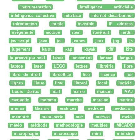
instrumentation
Intelligence artificielle
intelligence collective
interface
internet décarbonner
introduction
inutile
invisible
IP address
irrégularité
isotope
item
itinérant
jardin
jav script
java
jeu
jeunes
jeux
jpg
js
jugement
kaiou
kap
kayak
kiff
kite
la preuve par neuf
lancé
lancement
lancer
langue
laptop
laser
LEGO
lettres
librairie
libre
libre de droit
libreoffice
lice
licence
lier
lignes
linux
liste
littoral
local
logiciel
Louis Derrac
mail
mairie
maison
MAJ
maquette
marama
marche
marelac
marine
marins
Maslow
matrices
mediane
mediation
memoire
menuiserie
mer
mersea
metal
météo
méthode
methodologie
meubles
MICADO
microphagie
microscope
mini
ministre