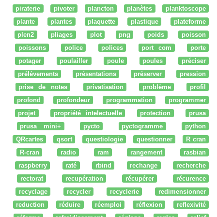
piraterie
pivoter
plancton
planètes
planktoscope
plante
plantes
plaquette
plastique
plateforme
plen2
pliages
plot
png
poids
poisson
poissons
police
polices
port com
porte
potager
poulailler
poule
poules
préciser
prélèvements
présentations
préserver
pression
prise de notes
privatisation
problème
profil
profond
profondeur
programmation
programmer
projet
propriété intelectuelle
protection
prusa
prusa mini+
pycto
pyctogramme
python
QRcartes
qsort
questiologie
questionner
R cran
R-cran
radio
ram
rangement
rasbian
raspberry
raté
rbind
rechange
recherche
rectorat
recupération
récupérer
récurence
recyclage
recycler
recyclerie
redimensionner
reduction
réduire
réemploi
réflexion
reflexivité