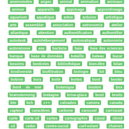
anemomètre
anges
animal
animation
animaux
animer
appareils
appimage
apprentissage
aquarium
aquatique
arbre
arduino
artistique
arts
assembler
association
astronomie
atelier
atlantique
attention
authentification
authentifier
autodesk
autohébergement
automatique
autonomie
autoremove
axe
bacterie
baie
baie des sciences
banque
base de données
bataille
bateau
bazar
besoins
bestioles
bibliothèque
bien-être
bilan
biodiversité
biofiltration
biologie
bit
bleu
bobine
bois
boite
boites
boot
booter
bord de mer
botanique
bouton
box
brainstorming
bretagne
brise-glace
bruit
bruits
btn
bzh
c++
calvados
camera
canada
capteur
caractères
carbone
carousel
carrousel
carte
carte sd
cartes
cartographie
cassé
cbind
cd
ceder
centre-social
cerf-volant
chaines