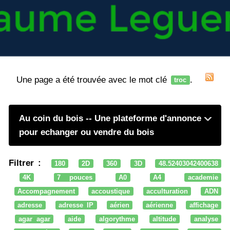
Une page a été trouvée avec le mot clé
.
troc
Au coin du bois -- Une plateforme d'annonce
pour echanger ou vendre du bois
Filtrer :
180
2D
360
3D
48.52403042400638
4K
7 pouces
A0
A4
academie
Accompagnement
accoustique
acculturation
ADN
adresse
adresse IP
aérien
aérienne
affichage
agar agar
aide
algorythme
altitude
analyse