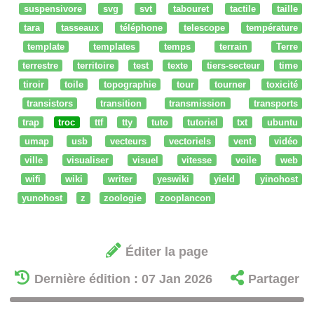
suspensivore
svg
svt
tabouret
tactile
taille
tara
tasseaux
téléphone
telescope
température
template
templates
temps
terrain
Terre
terrestre
territoire
test
texte
tiers-secteur
time
tiroir
toile
topographie
tour
tourner
toxicité
transistors
transition
transmission
transports
trap
troc
ttf
tty
tuto
tutoriel
txt
ubuntu
umap
usb
vecteurs
vectoriels
vent
vidéo
ville
visualiser
visuel
vitesse
voile
web
wifi
wiki
writer
yeswiki
yield
yinohost
yunohost
z
zoologie
zooplancon
Éditer la page
Dernière édition : 07 Jan 2026
Partager