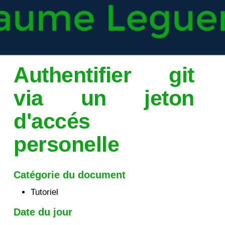
Authentifier git
via un jeton
d'accés
personelle
Catégorie du document
Tutoriel
Date du jour