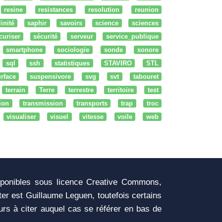
resine
resistances
resolution
reunion
linité
saphir
savoirs
science
sciences
curiser
sécurité
serveur
service_publique
smartphone
sociologie
sonde
sonore
sql
ssh
statistiques
STAVIRO
STL
rface
suspensivore
svg
svt
tabouret
terrain
Terre
terrestre
territoire
test
tion
transmission
transports
trap
troc
visualiser
visuel
vitesse
voile
web
sponibles sous licence Creative Commons,
iter est Guillaume Leguen, toutefois certains
urs à citer auquel cas se référer en bas de