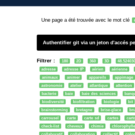
Une page a été trouvée avec le mot clé
Authentifier git via un jeton d'accés p
Filtrer :
180
2D
360
3D
48.52403
adresse
adresse IP
aérien
aérienne
animaux
animer
appareils
appimage
astronomie
atelier
atlantique
attention
bacterie
baie
baie des sciences
banq
biodiversité
biofiltration
biologie
bit
brainstorming
bretagne
brise-glace
bru
carrousel
carte
carte sd
cartes
cart
check-list
cheveux
chimie
chlorophyll
collaboratif
collaboration
collectif
colo