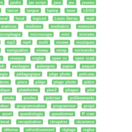
nt
jardin
jav script
java
jeu
jeunes
lancer
langue
laptop
laser
LEGO
ttoral
local
logiciel
Louis Derrac
mail
matrices
mediane
mediation
memoire
icrophagie
microscope
mini
ministre
mp3
mp4
multi
musee
musiques
naviguation
niveau
nmap
normandie
u
oiseaux
onglet
open cv
open scad
vh
packages
palangres
papier
paquet
ogie
pédagogique
pège photo
pelicase
tures
piece
piège
piege photo
piézo
stique
plateforme
plen2
pliages
plot
poule
poules
préciser
prélèvements
ndeur
programmation
programmer
projet
qsort
questiologie
questionner
R cran
ctorat
recupération
récupérer
récurence
réforme
refroidissement
réglage
regles