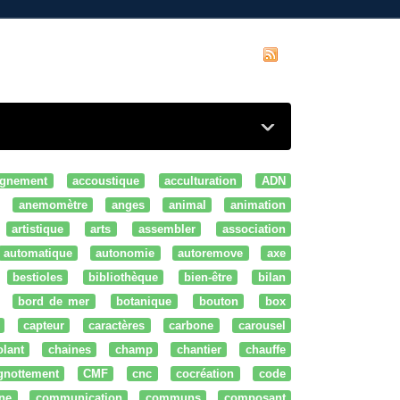
gnement
accoustique
acculturation
ADN
anemomètre
anges
animal
animation
artistique
arts
assembler
association
automatique
autonomie
autoremove
axe
bestioles
bibliothèque
bien-être
bilan
bord de mer
botanique
bouton
box
capteur
caractères
carbone
carousel
olant
chaines
champ
chantier
chauffe
ignottement
CMF
cnc
cocréation
code
ne
communication
communs
composant