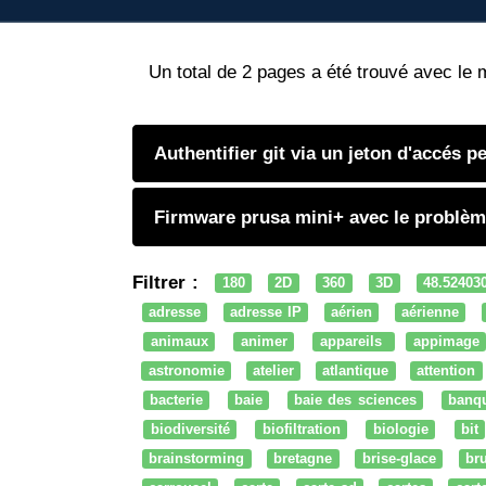
Un total de 2 pages a été trouvé avec le 
Authentifier git via un jeton d'accés p
Firmware prusa mini+ avec le problème
Filtrer :
180
2D
360
3D
48.52403
adresse
adresse IP
aérien
aérienne
animaux
animer
appareils
appimage
astronomie
atelier
atlantique
attention
bacterie
baie
baie des sciences
banq
biodiversité
biofiltration
biologie
bit
brainstorming
bretagne
brise-glace
bru