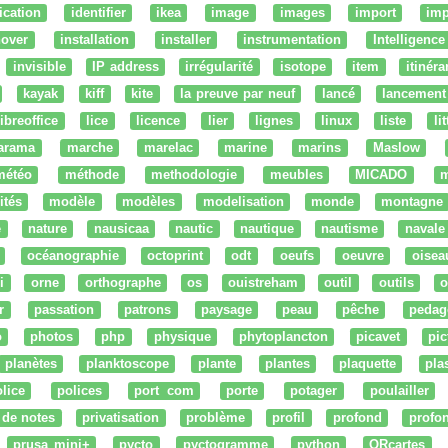
fication
identifier
ikea
image
images
import
imp
nover
installation
installer
instrumentation
Intelligence 
invisible
IP address
irrégularité
isotope
item
itinéra
kayak
kiff
kite
la preuve par neuf
lancé
lancement
libreoffice
lice
licence
lier
lignes
linux
liste
li
arama
marche
marelac
marine
marins
Maslow
météo
méthode
methodologie
meubles
MICADO
m
ités
modèle
modèles
modelisation
monde
montagne
e
nature
nausicaa
nautic
nautique
nautisme
navale
océanographie
octoprint
odt
oeufs
oeuvre
oisea
i
orne
orthographe
os
ouistreham
outil
outils
o
r
passation
patrons
paysage
peau
pêche
pedag
o
photos
php
physique
phytoplancton
picavet
pic
planètes
planktoscope
plante
plantes
plaquette
pla
lice
polices
port com
porte
potager
poulailler
 de notes
privatisation
problème
profil
profond
profo
prusa mini+
pycto
pyctogramme
python
QRcartes