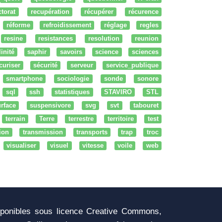
ctorat
recupération
récupérer
récurence
réforme
refroidissement
réglage
regles
resine
resistances
resolution
reunion
linité
saphir
savoirs
science
sciences
curiser
sécurité
serveur
service_publique
smartphone
sociologie
sonde
sonore
sql
ssh
statistiques
STAVIRO
STL
rface
suspensivore
svg
svt
tabouret
terrain
Terre
terrestre
territoire
test
tion
transmission
transports
trap
troc
visualiser
visuel
vitesse
voile
web
sponibles sous licence Creative Commons,