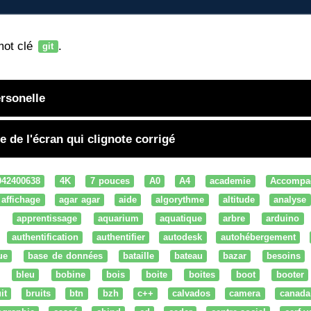
mot clé
.
git
ersonelle
 de l'écran qui clignote corrigé
042400638
4K
7 pouces
A0
A4
academie
Accompa
affichage
agar agar
aide
algorythme
altitude
analyse
apprentissage
aquarium
aquatique
arbre
arduino
authentification
authentifier
autodesk
autohébergement
ue
base de données
bataille
bateau
bazar
besoins
bleu
bobine
bois
boite
boites
boot
booter
it
bruits
btn
bzh
c++
calvados
camera
canada