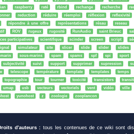
ian
raspberry
raté
rbind
rechange
recherche
re
onner
reduction
réduire
réemploi
réflexion
reflexivité
répondre à une offre
représentations
résau
reseau
tif
ROV
rugeux
rugosité
RunAudio
saint Brieuc
sa
ces participatives
scientifique
scinder
screen
script
sé
ignal
simulateur
site
slicer
slide
slider
slides
-marin
sous-marins
spam
spams
spf
spi
sport
subjectivité
suivi
support
supprimer
supression
su
e
telescope
température
template
templates
temps
topographie
tour
tourner
toxicité
transistors
transi
umap
usb
vecteurs
vectoriels
vent
vidéo
ville
ohost
yunohost
z
zoologie
zooplancon
Droits d'auteurs :
tous les contenues de ce wiki sont di