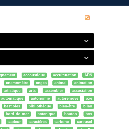
gnement
accoustique
acculturation
ADN
anemomètre
anges
animal
animation
artistique
arts
assembler
association
automatique
autonomie
autoremove
axe
bestioles
bibliothèque
bien-être
bilan
bord de mer
botanique
bouton
box
capteur
caractères
carbone
carousel