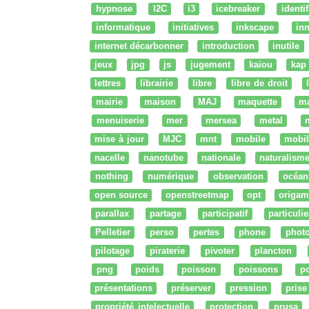
hypnose
I2C
i3
icebreaker
identi
informatique
initiatives
inkscape
in
internet décarbonner
introduction
inutile
jeux
jpg
js
jugement
kaiou
kap
lettres
librairie
libre
libre de droit
mairie
maison
MAJ
maquette
m
menuiserie
mer
mersea
metal
mise à jour
MJC
mnt
mobile
mobil
nacelle
nanotube
nationale
naturalism
nothing
numérique
observation
océan
open source
openstreetmap
opt
origam
parallax
partage
participatif
particulie
Pelletier
perso
pertes
phone
phot
pilotage
piraterie
pivoter
plancton
png
poids
poisson
poissons
po
présentations
préserver
pression
prise
propriété intelectuelle
protection
prusa