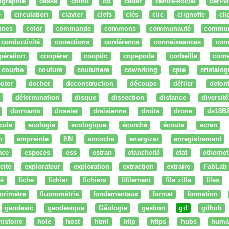
ographie
cassé
cbind
cd
ceder
centre-social
cerf-v
e
circulation
clavier
clefs
clés
clic
clignotte
cl
nnes
color
commande
commons
communauté
commu
conductivité
conections
conférence
connaissances
con
pération
coopérer
cooptic
copepode
corbeille
corn
courbe
couture
couturiere
coworking
cpie
cristalog
uter
dechet
deconstruction
découpe
défiler
defon
détermination
disque
dissection
distance
diversité
dormants
dossier
draisienne
droits
drone
ds18B
cole
ecologie
ecologique
écorché
écoute
ecran
n
empreinte
EN
encoche
energizer
enregistrement
ace
especes
ess
estran
etancheité
etat
ethernet
cite
explorateur
exploration
extraction
extraire
FabLab
té
fiche
fichier
fichiers
fifilement
file zilla
files
uorimètre
fluorométrie
fondamentaux
format
formation
geodesic
geodesique
Géologie
gestion
git
github
histoire
hole
host
html
http
https
hubs
huma