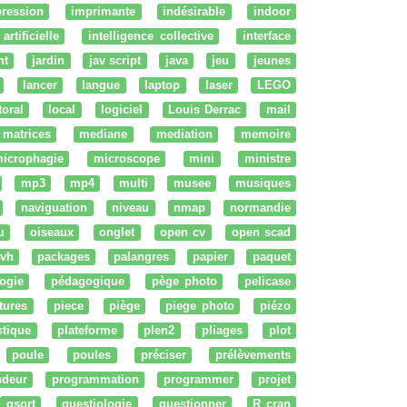
ression
imprimante
indésirable
indoor
artificielle
intelligence collective
interface
nt
jardin
jav script
java
jeu
jeunes
lancer
langue
laptop
laser
LEGO
ttoral
local
logiciel
Louis Derrac
mail
matrices
mediane
mediation
memoire
icrophagie
microscope
mini
ministre
mp3
mp4
multi
musee
musiques
naviguation
niveau
nmap
normandie
u
oiseaux
onglet
open cv
open scad
vh
packages
palangres
papier
paquet
ogie
pédagogique
pège photo
pelicase
tures
piece
piège
piege photo
piézo
stique
plateforme
plen2
pliages
plot
poule
poules
préciser
prélèvements
ndeur
programmation
programmer
projet
qsort
questiologie
questionner
R cran