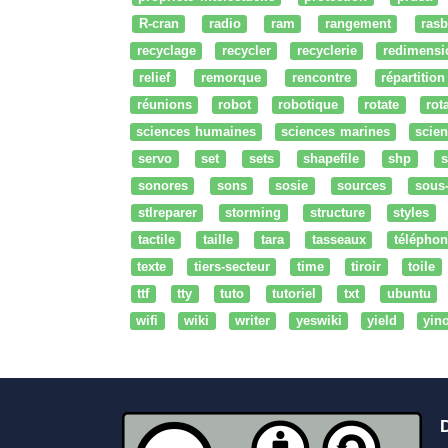
R-cran
radio
ram
rangement
rasb
recyclage
recycler
recyclerie
redimensi
relief
remorque
rencontre
répartition
réunions
robot
robotique
rotate
rota
sciences humaines
sciences marines
scien
servo
set
sets
shapefile
shp
s
sonores
sons
sosie
sources
sous
stlreparer
storming
structure
styles
tactile
taille
tara
tasseaux
téléphon
texte
tiers-secteur
time
tiroir
toile
ttf
tty
tuto
tutoriel
txt
ubuntu
wifi
wiki
writer
yeswiki
yield
yin