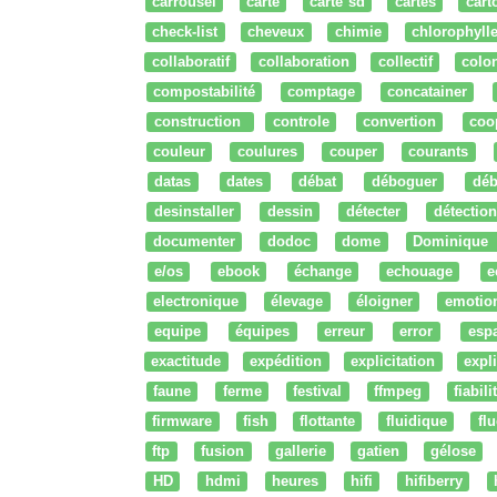
carrousel
carte
carte sd
cartes
cart
check-list
cheveux
chimie
chlorophyll
collaboratif
collaboration
collectif
colo
compostabilité
comptage
concatainer
construction
controle
convertion
coo
couleur
coulures
couper
courants
datas
dates
débat
déboguer
déb
desinstaller
dessin
détecter
détection
documenter
dodoc
dome
Dominique
e/os
ebook
échange
echouage
e
electronique
élevage
éloigner
emotio
equipe
équipes
erreur
error
esp
exactitude
expédition
explicitation
expli
faune
ferme
festival
ffmpeg
fiabili
firmware
fish
flottante
fluidique
fl
ftp
fusion
gallerie
gatien
gélose
HD
hdmi
heures
hifi
hifiberry