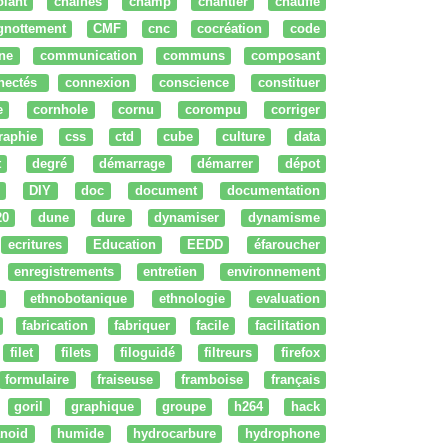
olant
chaines
champ
chantier
chauffe
ignottement
CMF
cnc
cocréation
code
ne
communication
communs
composant
nectés
connexion
conscience
constituer
e
cornhole
cornu
corompu
corriger
raphie
css
ctd
cube
culture
data
t
degré
démarrage
démarrer
dépot
DIY
doc
document
documentation
20
dune
dure
dynamiser
dynamisme
ecritures
Education
EEDD
éfaroucher
enregistrements
entretien
environnement
ethnobotanique
ethnologie
evaluation
fabrication
fabriquer
facile
facilitation
filet
filets
filoguidé
filtreurs
firefox
formulaire
fraiseuse
framboise
français
goril
graphique
groupe
h264
hack
noid
humide
hydrocarbure
hydrophone