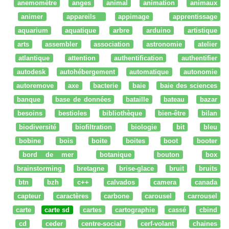
anemomètre
anges
animal
animation
animaux
animer
appareils
appimage
apprentissage
aquarium
aquatique
arbre
arduino
artistique
arts
assembler
association
astronomie
atelier
atlantique
attention
authentification
authentifier
autodesk
autohébergement
automatique
autonomie
autoremove
axe
bacterie
baie
baie des sciences
banque
base de données
bataille
bateau
bazar
besoins
bestioles
bibliothèque
bien-être
bilan
biodiversité
biofiltration
biologie
bit
bleu
bobine
bois
boite
boites
boot
booter
bord de mer
botanique
bouton
box
brainstorming
bretagne
brise-glace
bruit
bruits
btn
bzh
c++
calvados
camera
canada
capteur
caractères
carbone
carousel
carrousel
carte
carte sd
cartes
cartographie
cassé
cbind
cd
ceder
centre-social
cerf-volant
chaines