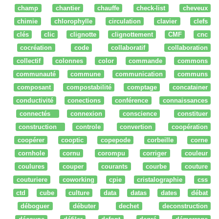
champ
chantier
chauffe
check-list
cheveux
chimie
chlorophylle
circulation
clavier
clefs
clés
clic
clignotte
clignottement
CMF
cnc
cocréation
code
collaboratif
collaboration
collectif
colonnes
color
commande
commons
communauté
commune
communication
communs
composant
compostabilité
comptage
concatainer
conductivité
conections
conférence
connaissances
connectés
connexion
conscience
constituer
construction
controle
convertion
coopération
coopérer
cooptic
copepode
corbeille
corne
cornhole
cornu
corompu
corriger
couleur
coulures
couper
courants
courbe
couture
couturiere
coworking
cpie
cristalographie
css
ctd
cube
culture
data
datas
dates
débat
déboguer
débuter
dechet
deconstruction