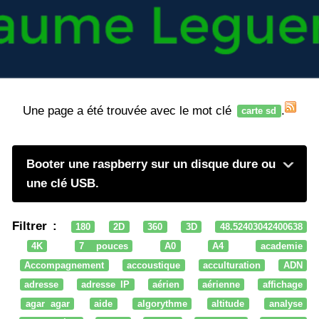
Une page a été trouvée avec le mot clé
.
carte sd
Booter une raspberry sur un disque dure ou
une clé USB.
Filtrer :
180
2D
360
3D
48.52403042400638
4K
7 pouces
A0
A4
academie
Accompagnement
accoustique
acculturation
ADN
adresse
adresse IP
aérien
aérienne
affichage
agar agar
aide
algorythme
altitude
analyse