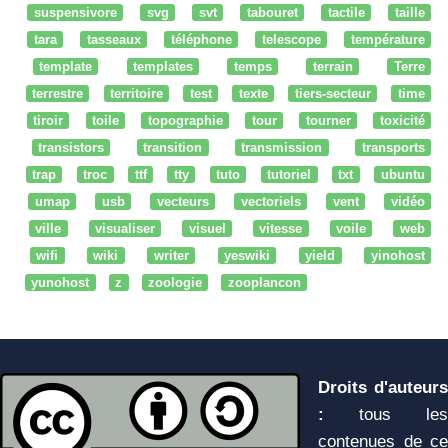
suspensivore
svg
svt
tabouret
tactile
taille
tara
tasseaux
téléphone
telescope
température
template
templates
temps
terrain
Terre
terrestre
territoire
test
texte
tiers-secteur
time
tiroir
toile
topographie
tour
tourner
toxicité
transistors
transition
transmission
transports
trap
troc
ttf
tty
tuto
tutoriel
txt
ubuntu
umap
usb
vecteurs
vectoriels
vent
vidéo
ville
visualiser
visuel
vitesse
voile
web
wifi
wiki
writer
yeswiki
yield
yinohost
yunohost
z
zoologie
zooplancon
Droits d'auteurs
:
tous les
contenues de ce