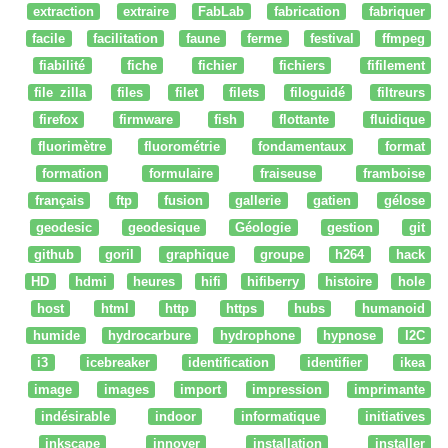
extraction
extraire
FabLab
fabrication
fabriquer
facile
facilitation
faune
ferme
festival
ffmpeg
fiabilité
fiche
fichier
fichiers
fifilement
file zilla
files
filet
filets
filoguidé
filtreurs
firefox
firmware
fish
flottante
fluidique
fluorimètre
fluorométrie
fondamentaux
format
formation
formulaire
fraiseuse
framboise
français
ftp
fusion
gallerie
gatien
gélose
geodesic
geodesique
Géologie
gestion
git
github
goril
graphique
groupe
h264
hack
HD
hdmi
heures
hifi
hifiberry
histoire
hole
host
html
http
https
hubs
humanoid
humide
hydrocarbure
hydrophone
hypnose
I2C
i3
icebreaker
identification
identifier
ikea
image
images
import
impression
imprimante
indésirable
indoor
informatique
initiatives
inkscape
innover
installation
installer