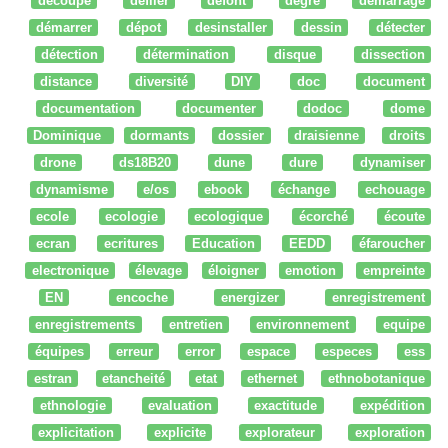
découpe
défiler
defont
degré
démarrage
démarrer
dépot
desinstaller
dessin
détecter
détection
détermination
disque
dissection
distance
diversité
DIY
doc
document
documentation
documenter
dodoc
dome
Dominique
dormants
dossier
draisienne
droits
drone
ds18B20
dune
dure
dynamiser
dynamisme
e/os
ebook
échange
echouage
ecole
ecologie
ecologique
écorché
écoute
ecran
ecritures
Education
EEDD
éfaroucher
electronique
élevage
éloigner
emotion
empreinte
EN
encoche
energizer
enregistrement
enregistrements
entretien
environnement
equipe
équipes
erreur
error
espace
especes
ess
estran
etancheité
etat
ethernet
ethnobotanique
ethnologie
evaluation
exactitude
expédition
explicitation
explicite
explorateur
exploration