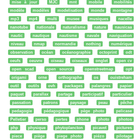
mise à jour
MJC
mnt
mobile
mobilités
modèle
modèles
modelisation
monde
montagne
mp3
mp4
multi
musee
musiques
nacelle
nanotube
nationale
naturalisme
nature
nausicaa
nautic
nautique
nautisme
navale
naviguation
niveau
nmap
normandie
nothing
numérique
observation
océan
océanographie
octoprint
odt
oeufs
oeuvre
oiseau
oiseaux
onglet
open cv
open scad
open source
openstreetmap
opt
origami
orne
orthographe
os
ouistreham
outil
outils
ovh
packages
palangres
papier
paquet
parallax
partage
participatif
particulier
passation
patrons
paysage
peau
pêche
pedagogie
pédagogique
pège photo
pelicase
Pelletier
perso
pertes
phone
photo
photos
php
physique
phytoplancton
picavet
pictures
piece
piège
piege photo
piézo
pilotage