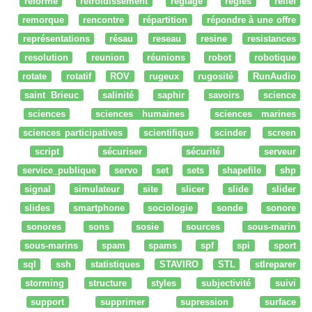
réforme
refroidissement
réglage
regles
relief
remorque
rencontre
répartition
répondre à une offre
représentations
résau
reseau
resine
resistances
resolution
reunion
réunions
robot
robotique
rotate
rotatif
ROV
rugeux
rugosité
RunAudio
saint Brieuc
salinité
saphir
savoirs
science
sciences
sciences humaines
sciences marines
sciences participatives
scientifique
scinder
screen
script
sécuriser
sécurité
serveur
service_publique
servo
set
sets
shapefile
shp
signal
simulateur
site
slicer
slide
slider
slides
smartphone
sociologie
sonde
sonore
sonores
sons
sosie
sources
sous-marin
sous-marins
spam
spams
spf
spi
sport
sql
ssh
statistiques
STAVIRO
STL
stlreparer
storming
structure
styles
subjectivité
suivi
support
supprimer
supression
surface