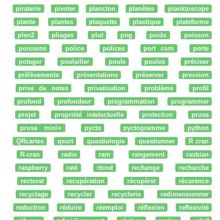
piraterie
pivoter
plancton
planètes
planktoscope
plante
plantes
plaquette
plastique
plateforme
plen2
pliages
plot
png
poids
poisson
poissons
police
polices
port com
porte
potager
poulailler
poule
poules
préciser
prélèvements
présentations
préserver
pression
prise de notes
privatisation
problème
profil
profond
profondeur
programmation
programmer
projet
propriété intelectuelle
protection
prusa
prusa mini+
pycto
pyctogramme
python
QRcartes
qsort
questiologie
questionner
R cran
R-cran
radio
ram
rangement
rasbian
raspberry
raté
rbind
rechange
recherche
rectorat
recupération
récupérer
récurence
recyclage
recycler
recyclerie
redimensionner
reduction
réduire
réemploi
réflexion
reflexivité