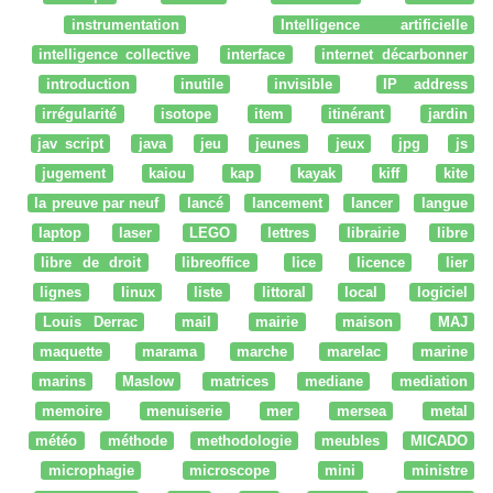
instrumentation
Intelligence artificielle
intelligence collective
interface
internet décarbonner
introduction
inutile
invisible
IP address
irrégularité
isotope
item
itinérant
jardin
jav script
java
jeu
jeunes
jeux
jpg
js
jugement
kaiou
kap
kayak
kiff
kite
la preuve par neuf
lancé
lancement
lancer
langue
laptop
laser
LEGO
lettres
librairie
libre
libre de droit
libreoffice
lice
licence
lier
lignes
linux
liste
littoral
local
logiciel
Louis Derrac
mail
mairie
maison
MAJ
maquette
marama
marche
marelac
marine
marins
Maslow
matrices
mediane
mediation
memoire
menuiserie
mer
mersea
metal
météo
méthode
methodologie
meubles
MICADO
microphagie
microscope
mini
ministre