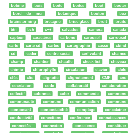
bobine
bois
boite
boites
boot
booter
bord de mer
botanique
bouton
box
brainstorming
bretagne
brise-glace
bruit
bruits
btn
bzh
c++
calvados
camera
canada
capteur
caractères
carbone
carousel
carrousel
carte
carte sd
cartes
cartographie
cassé
cbind
cd
ceder
centre-social
cerf-volant
chaines
champ
chantier
chauffe
check-list
cheveux
chimie
chlorophylle
circulation
clavier
clefs
clés
clic
clignotte
clignottement
CMF
cnc
cocréation
code
collaboratif
collaboration
collectif
colonnes
color
commande
commons
communauté
commune
communication
communs
composant
compostabilité
comptage
concatainer
conductivité
conections
conférence
connaissances
connectés
connexion
conscience
constituer