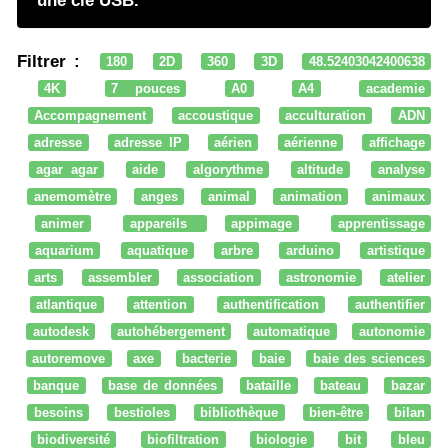
une clé USB.
Filtrer :
180
2D
360
3D
48.52403042400638
4K
7 pouces
A0
A4
academie
Accompagnement
accoustique
acculturation
ADN
adresse
adresse IP
aérien
aérienne
affichage
agar agar
aide
algorythme
altitude
analyse
anemomètre
anges
animal
animation
animaux
animer
appareils
appimage
apprentissage
aquarium
aquatique
arbre
arduino
artistique
arts
assembler
association
astronomie
atelier
atlantique
attention
authentification
authentifier
autodesk
autohébergement
automatique
autonomie
autoremove
axe
bacterie
baie
baie des sciences
banque
base de données
bataille
bateau
bazar
besoins
bestioles
bibliothèque
bien-être
bilan
biodiversité
biofiltration
biologie
bit
bleu