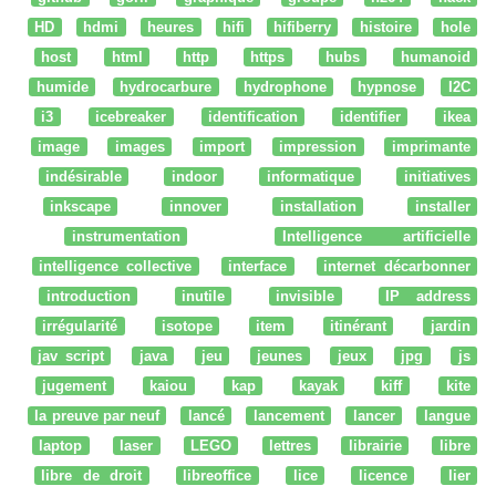
HD
hdmi
heures
hifi
hifiberry
histoire
hole
host
html
http
https
hubs
humanoid
humide
hydrocarbure
hydrophone
hypnose
I2C
i3
icebreaker
identification
identifier
ikea
image
images
import
impression
imprimante
indésirable
indoor
informatique
initiatives
inkscape
innover
installation
installer
instrumentation
Intelligence artificielle
intelligence collective
interface
internet décarbonner
introduction
inutile
invisible
IP address
irrégularité
isotope
item
itinérant
jardin
jav script
java
jeu
jeunes
jeux
jpg
js
jugement
kaiou
kap
kayak
kiff
kite
la preuve par neuf
lancé
lancement
lancer
langue
laptop
laser
LEGO
lettres
librairie
libre
libre de droit
libreoffice
lice
licence
lier