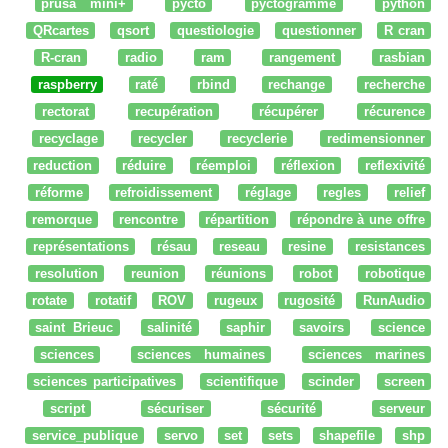
prusa mini+
pycto
pyctogramme
python
QRcartes
qsort
questiologie
questionner
R cran
R-cran
radio
ram
rangement
rasbian
raspberry
raté
rbind
rechange
recherche
rectorat
recupération
récupérer
récurence
recyclage
recycler
recyclerie
redimensionner
reduction
réduire
réemploi
réflexion
reflexivité
réforme
refroidissement
réglage
regles
relief
remorque
rencontre
répartition
répondre à une offre
représentations
résau
reseau
resine
resistances
resolution
reunion
réunions
robot
robotique
rotate
rotatif
ROV
rugeux
rugosité
RunAudio
saint Brieuc
salinité
saphir
savoirs
science
sciences
sciences humaines
sciences marines
sciences participatives
scientifique
scinder
screen
script
sécuriser
sécurité
serveur
service_publique
servo
set
sets
shapefile
shp