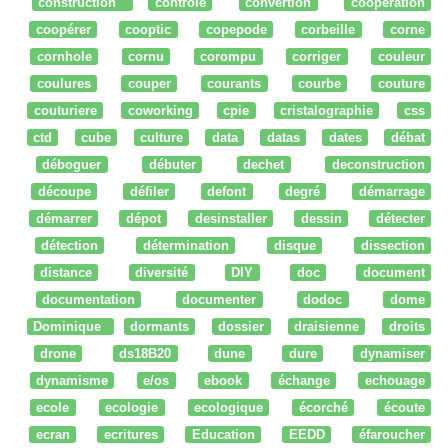
construction
controle
convertion
coopération
coopérer
cooptic
copepode
corbeille
corne
cornhole
cornu
corompu
corriger
couleur
coulures
couper
courants
courbe
couture
couturiere
coworking
cpie
cristalographie
css
ctd
cube
culture
data
datas
dates
débat
déboguer
débuter
dechet
deconstruction
découpe
défiler
defont
degré
démarrage
démarrer
dépot
desinstaller
dessin
détecter
détection
détermination
disque
dissection
distance
diversité
DIY
doc
document
documentation
documenter
dodoc
dome
Dominique
dormants
dossier
draisienne
droits
drone
ds18B20
dune
dure
dynamiser
dynamisme
e/os
ebook
échange
echouage
ecole
ecologie
ecologique
écorché
écoute
ecran
ecritures
Education
EEDD
éfaroucher