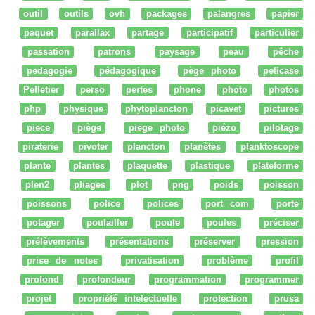
outil
outils
ovh
packages
palangres
papier
paquet
parallax
partage
participatif
particulier
passation
patrons
paysage
peau
pêche
pedagogie
pédagogique
pège photo
pelicase
Pelletier
perso
pertes
phone
photo
photos
php
physique
phytoplancton
picavet
pictures
piece
piège
piege photo
piézo
pilotage
piraterie
pivoter
plancton
planètes
planktoscope
plante
plantes
plaquette
plastique
plateforme
plen2
pliages
plot
png
poids
poisson
poissons
police
polices
port com
porte
potager
poulailler
poule
poules
préciser
prélèvements
présentations
préserver
pression
prise de notes
privatisation
problème
profil
profond
profondeur
programmation
programmer
projet
propriété intelectuelle
protection
prusa