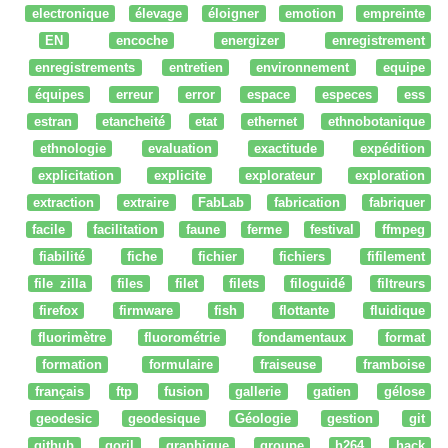
electronique
élevage
éloigner
emotion
empreinte
EN
encoche
energizer
enregistrement
enregistrements
entretien
environnement
equipe
équipes
erreur
error
espace
especes
ess
estran
etancheité
etat
ethernet
ethnobotanique
ethnologie
evaluation
exactitude
expédition
explicitation
explicite
explorateur
exploration
extraction
extraire
FabLab
fabrication
fabriquer
facile
facilitation
faune
ferme
festival
ffmpeg
fiabilité
fiche
fichier
fichiers
fifilement
file zilla
files
filet
filets
filoguidé
filtreurs
firefox
firmware
fish
flottante
fluidique
fluorimètre
fluorométrie
fondamentaux
format
formation
formulaire
fraiseuse
framboise
français
ftp
fusion
gallerie
gatien
gélose
geodesic
geodesique
Géologie
gestion
git
github
goril
graphique
groupe
h264
hack