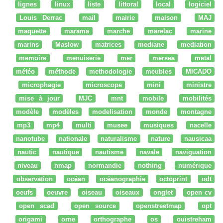
lignes
linux
liste
littoral
local
logiciel
Louis Derrac
mail
mairie
maison
MAJ
maquette
marama
marche
marelac
marine
marins
Maslow
matrices
mediane
mediation
memoire
menuiserie
mer
mersea
metal
météo
méthode
methodologie
meubles
MICADO
microphagie
microscope
mini
ministre
mise à jour
MJC
mnt
mobile
mobilités
modèle
modèles
modelisation
monde
montagne
mp3
mp4
multi
musee
musiques
nacelle
nanotube
nationale
naturalisme
nature
nausicaa
nautic
nautique
nautisme
navale
naviguation
niveau
nmap
normandie
nothing
numérique
observation
océan
océanographie
octoprint
odt
oeufs
oeuvre
oiseau
oiseaux
onglet
open cv
open scad
open source
openstreetmap
opt
origami
orne
orthographe
os
ouistreham