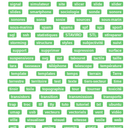
signal
simulateur
site
slicer
slide
slider
slides
smartphone
sociologie
sonde
sonore
sonores
sons
sosie
sources
sous-marin
sous-marins
spam
spams
spf
spi
sport
sql
ssh
statistiques
STAVIRO
STL
stlreparer
storming
structure
styles
subjectivité
suivi
support
supprimer
supression
surface
suspensivore
svg
svt
tabouret
tactile
taille
tara
tasseaux
téléphone
telescope
température
template
templates
temps
terrain
Terre
terrestre
territoire
test
texte
tiers-secteur
time
tiroir
toile
topographie
tour
tourner
toxicité
transistors
transition
transmission
transports
trap
troc
ttf
tty
tuto
tutoriel
txt
ubuntu
umap
usb
vecteurs
vectoriels
vent
vidéo
ville
visualiser
visuel
vitesse
voile
web
wifi
wiki
writer
yeswiki
yield
yinohost