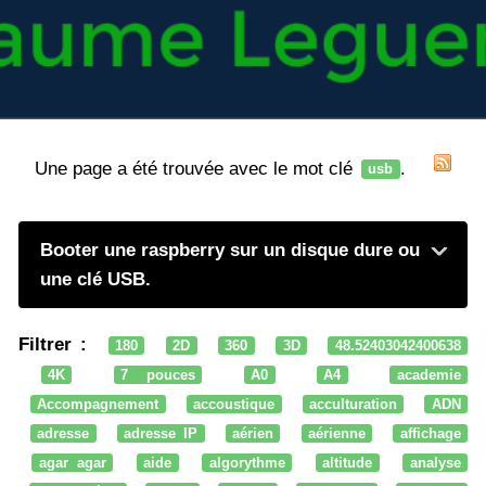
Une page a été trouvée avec le mot clé
.
usb
Booter une raspberry sur un disque dure ou
une clé USB.
Filtrer :
180
2D
360
3D
48.52403042400638
4K
7 pouces
A0
A4
academie
Accompagnement
accoustique
acculturation
ADN
adresse
adresse IP
aérien
aérienne
affichage
agar agar
aide
algorythme
altitude
analyse