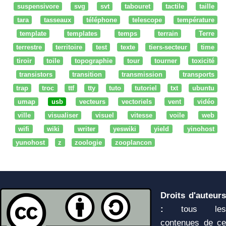
suspensivore
svg
svt
tabouret
tactile
taille
tara
tasseaux
téléphone
telescope
température
template
templates
temps
terrain
Terre
terrestre
territoire
test
texte
tiers-secteur
time
tiroir
toile
topographie
tour
tourner
toxicité
transistors
transition
transmission
transports
trap
troc
ttf
tty
tuto
tutoriel
txt
ubuntu
umap
usb
vecteurs
vectoriels
vent
vidéo
ville
visualiser
visuel
vitesse
voile
web
wifi
wiki
writer
yeswiki
yield
yinohost
yunohost
z
zoologie
zooplancon
Droits d'auteurs
:
tous les
contenues de ce