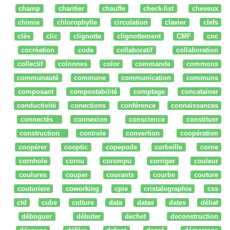
champ
chantier
chauffe
check-list
cheveux
chimie
chlorophylle
circulation
clavier
clefs
clés
clic
clignotte
clignottement
CMF
cnc
cocréation
code
collaboratif
collaboration
collectif
colonnes
color
commande
commons
communauté
commune
communication
communs
composant
compostabilité
comptage
concatainer
conductivité
conections
conférence
connaissances
connectés
connexion
conscience
constituer
construction
controle
convertion
coopération
coopérer
cooptic
copepode
corbeille
corne
cornhole
cornu
corompu
corriger
couleur
coulures
couper
courants
courbe
couture
couturiere
coworking
cpie
cristalographie
css
ctd
cube
culture
data
datas
dates
débat
déboguer
débuter
dechet
deconstruction