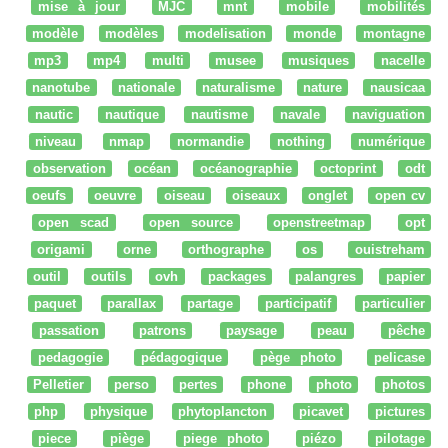
mise à jour
MJC
mnt
mobile
mobilités
modèle
modèles
modelisation
monde
montagne
mp3
mp4
multi
musee
musiques
nacelle
nanotube
nationale
naturalisme
nature
nausicaa
nautic
nautique
nautisme
navale
naviguation
niveau
nmap
normandie
nothing
numérique
observation
océan
océanographie
octoprint
odt
oeufs
oeuvre
oiseau
oiseaux
onglet
open cv
open scad
open source
openstreetmap
opt
origami
orne
orthographe
os
ouistreham
outil
outils
ovh
packages
palangres
papier
paquet
parallax
partage
participatif
particulier
passation
patrons
paysage
peau
pêche
pedagogie
pédagogique
pège photo
pelicase
Pelletier
perso
pertes
phone
photo
photos
php
physique
phytoplancton
picavet
pictures
piece
piège
piege photo
piézo
pilotage