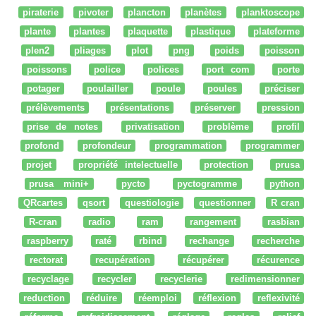
piraterie
pivoter
plancton
planètes
planktoscope
plante
plantes
plaquette
plastique
plateforme
plen2
pliages
plot
png
poids
poisson
poissons
police
polices
port com
porte
potager
poulailler
poule
poules
préciser
prélèvements
présentations
préserver
pression
prise de notes
privatisation
problème
profil
profond
profondeur
programmation
programmer
projet
propriété intelectuelle
protection
prusa
prusa mini+
pycto
pyctogramme
python
QRcartes
qsort
questiologie
questionner
R cran
R-cran
radio
ram
rangement
rasbian
raspberry
raté
rbind
rechange
recherche
rectorat
recupération
récupérer
récurence
recyclage
recycler
recyclerie
redimensionner
reduction
réduire
réemploi
réflexion
reflexivité