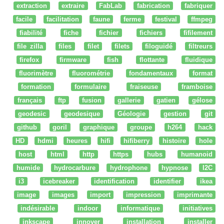
extraction
extraire
FabLab
fabrication
fabriquer
facile
facilitation
faune
ferme
festival
ffmpeg
fiabilité
fiche
fichier
fichiers
fifilement
file zilla
files
filet
filets
filoguidé
filtreurs
firefox
firmware
fish
flottante
fluidique
fluorimètre
fluorométrie
fondamentaux
format
formation
formulaire
fraiseuse
framboise
français
ftp
fusion
gallerie
gatien
gélose
geodesic
geodesique
Géologie
gestion
git
github
goril
graphique
groupe
h264
hack
HD
hdmi
heures
hifi
hifiberry
histoire
hole
host
html
http
https
hubs
humanoid
humide
hydrocarbure
hydrophone
hypnose
I2C
i3
icebreaker
identification
identifier
ikea
image
images
import
impression
imprimante
indésirable
indoor
informatique
initiatives
inkscape
innover
installation
installer