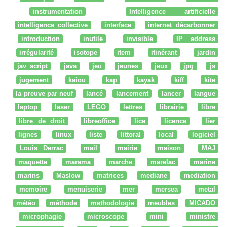
instrumentation
Intelligence artificielle
intelligence collective
interface
internet décarbonner
introduction
inutile
invisible
IP address
irrégularité
isotope
item
itinérant
jardin
jav script
java
jeu
jeunes
jeux
jpg
js
jugement
kaiou
kap
kayak
kiff
kite
la preuve par neuf
lancé
lancement
lancer
langue
laptop
laser
LEGO
lettres
librairie
libre
libre de droit
libreoffice
lice
licence
lier
lignes
linux
liste
littoral
local
logiciel
Louis Derrac
mail
mairie
maison
MAJ
maquette
marama
marche
marelac
marine
marins
Maslow
matrices
mediane
mediation
memoire
menuiserie
mer
mersea
metal
météo
méthode
methodologie
meubles
MICADO
microphagie
microscope
mini
ministre