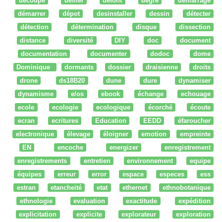
découpe
défiler
defont
degré
démarrage
démarrer
dépot
desinstaller
dessin
détecter
détection
détermination
disque
dissection
distance
diversité
DIY
doc
document
documentation
documenter
dodoc
dome
Dominique
dormants
dossier
draisienne
droits
drone
ds18B20
dune
dure
dynamiser
dynamisme
e/os
ebook
échange
echouage
ecole
ecologie
ecologique
écorché
écoute
ecran
ecritures
Education
EEDD
éfaroucher
electronique
élevage
éloigner
emotion
empreinte
EN
encoche
energizer
enregistrement
enregistrements
entretien
environnement
equipe
équipes
erreur
error
espace
especes
ess
estran
etancheité
etat
ethernet
ethnobotanique
ethnologie
evaluation
exactitude
expédition
explicitation
explicite
explorateur
exploration