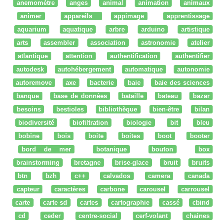
anemomètre
anges
animal
animation
animaux
animer
appareils
appimage
apprentissage
aquarium
aquatique
arbre
arduino
artistique
arts
assembler
association
astronomie
atelier
atlantique
attention
authentification
authentifier
autodesk
autohébergement
automatique
autonomie
autoremove
axe
bacterie
baie
baie des sciences
banque
base de données
bataille
bateau
bazar
besoins
bestioles
bibliothèque
bien-être
bilan
biodiversité
biofiltration
biologie
bit
bleu
bobine
bois
boite
boites
boot
booter
bord de mer
botanique
bouton
box
brainstorming
bretagne
brise-glace
bruit
bruits
btn
bzh
c++
calvados
camera
canada
capteur
caractères
carbone
carousel
carrousel
carte
carte sd
cartes
cartographie
cassé
cbind
cd
ceder
centre-social
cerf-volant
chaines