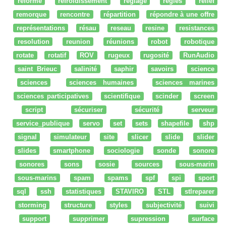
réforme
refroidissement
réglage
regles
relief
remorque
rencontre
répartition
répondre à une offre
représentations
résau
reseau
resine
resistances
resolution
reunion
réunions
robot
robotique
rotate
rotatif
ROV
rugeux
rugosité
RunAudio
saint Brieuc
salinité
saphir
savoirs
science
sciences
sciences humaines
sciences marines
sciences participatives
scientifique
scinder
screen
script
sécuriser
sécurité
serveur
service_publique
servo
set
sets
shapefile
shp
signal
simulateur
site
slicer
slide
slider
slides
smartphone
sociologie
sonde
sonore
sonores
sons
sosie
sources
sous-marin
sous-marins
spam
spams
spf
spi
sport
sql
ssh
statistiques
STAVIRO
STL
stlreparer
storming
structure
styles
subjectivité
suivi
support
supprimer
supression
surface