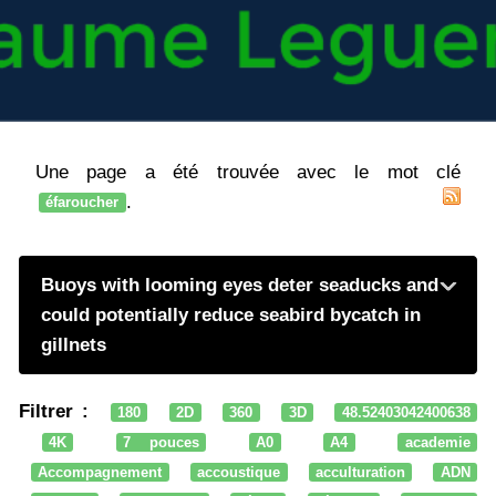
Une page a été trouvée avec le mot clé
.
éfaroucher
Buoys with looming eyes deter seaducks and
could potentially reduce seabird bycatch in
gillnets
Filtrer :
180
2D
360
3D
48.52403042400638
4K
7 pouces
A0
A4
academie
Accompagnement
accoustique
acculturation
ADN