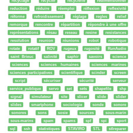
recyclage
recycler
recyclerie
redimensionner
reduction
réduire
réemploi
réflexion
reflexivité
réforme
refroidissement
réglage
regles
relief
remorque
rencontre
répartition
répondre à une offre
représentations
résau
reseau
resine
resistances
resolution
reunion
réunions
robot
robotique
rotate
rotatif
ROV
rugeux
rugosité
RunAudio
saint Brieuc
salinité
saphir
savoirs
science
sciences
sciences humaines
sciences marines
sciences participatives
scientifique
scinder
screen
script
sécuriser
sécurité
serveur
service_publique
servo
set
sets
shapefile
shp
signal
simulateur
site
slicer
slide
slider
slides
smartphone
sociologie
sonde
sonore
sonores
sons
sosie
sources
sous-marin
sous-marins
spam
spams
spf
spi
sport
sql
ssh
statistiques
STAVIRO
STL
stlreparer