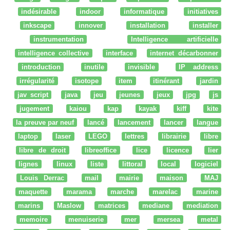
indésirable
indoor
informatique
initiatives
inkscape
innover
installation
installer
instrumentation
Intelligence artificielle
intelligence collective
interface
internet décarbonner
introduction
inutile
invisible
IP address
irrégularité
isotope
item
itinérant
jardin
jav script
java
jeu
jeunes
jeux
jpg
js
jugement
kaiou
kap
kayak
kiff
kite
la preuve par neuf
lancé
lancement
lancer
langue
laptop
laser
LEGO
lettres
librairie
libre
libre de droit
libreoffice
lice
licence
lier
lignes
linux
liste
littoral
local
logiciel
Louis Derrac
mail
mairie
maison
MAJ
maquette
marama
marche
marelac
marine
marins
Maslow
matrices
mediane
mediation
memoire
menuiserie
mer
mersea
metal