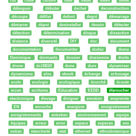
ctd
cube
culture
data
datas
dates
débat
déboguer
débuter
dechet
deconstruction
découpe
défiler
defont
degré
démarrage
démarrer
dépot
desinstaller
dessin
détecter
détection
détermination
disque
dissection
distance
diversité
DIY
doc
document
documentation
documenter
dodoc
dome
Dominique
dormants
dossier
draisienne
droits
drone
ds18B20
dune
dure
dynamiser
dynamisme
e/os
ebook
échange
echouage
ecole
ecologie
ecologique
écorché
écoute
ecran
ecritures
Education
EEDD
éfaroucher
electronique
élevage
éloigner
emotion
empreinte
EN
encoche
energizer
enregistrement
enregistrements
entretien
environnement
equipe
équipes
erreur
error
espace
especes
ess
estran
etancheité
etat
ethernet
ethnobotanique