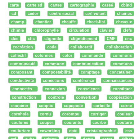
carte
carte sd
cartes
cartographie
cassé
cbind
cd
ceder
centre-social
cerf-volant
chaines
champ
chantier
chauffe
check-list
cheveux
chimie
chlorophylle
circulation
clavier
clefs
clés
clic
clignotte
clignottement
CMF
cnc
cocréation
code
collaboratif
collaboration
collectif
colonnes
color
commande
commons
communauté
commune
communication
communs
composant
compostabilité
comptage
concatainer
conductivité
conections
conférence
connaissances
connectés
connexion
conscience
constituer
construction
controle
convertion
coopération
coopérer
cooptic
copepode
corbeille
corne
cornhole
cornu
corompu
corriger
couleur
coulures
couper
courants
courbe
couture
couturiere
coworking
cpie
cristalographie
css