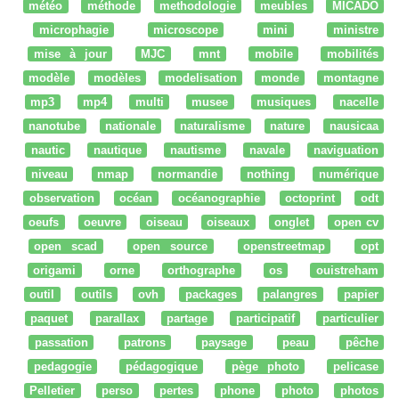
météo
méthode
methodologie
meubles
MICADO
microphagie
microscope
mini
ministre
mise à jour
MJC
mnt
mobile
mobilités
modèle
modèles
modelisation
monde
montagne
mp3
mp4
multi
musee
musiques
nacelle
nanotube
nationale
naturalisme
nature
nausicaa
nautic
nautique
nautisme
navale
naviguation
niveau
nmap
normandie
nothing
numérique
observation
océan
océanographie
octoprint
odt
oeufs
oeuvre
oiseau
oiseaux
onglet
open cv
open scad
open source
openstreetmap
opt
origami
orne
orthographe
os
ouistreham
outil
outils
ovh
packages
palangres
papier
paquet
parallax
partage
participatif
particulier
passation
patrons
paysage
peau
pêche
pedagogie
pédagogique
pège photo
pelicase
Pelletier
perso
pertes
phone
photo
photos