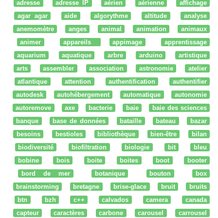
adresse
adresse IP
aérien
aérienne
affichage
agar agar
aide
algorythme
altitude
analyse
anemomètre
anges
animal
animation
animaux
animer
appareils
appimage
apprentissage
aquarium
aquatique
arbre
arduino
artistique
arts
assembler
association
astronomie
atelier
atlantique
attention
authentification
authentifier
autodesk
autohébergement
automatique
autonomie
autoremove
axe
bacterie
baie
baie des sciences
banque
base de données
bataille
bateau
bazar
besoins
bestioles
bibliothèque
bien-être
bilan
biodiversité
biofiltration
biologie
bit
bleu
bobine
bois
boite
boites
boot
booter
bord de mer
botanique
bouton
box
brainstorming
bretagne
brise-glace
bruit
bruits
btn
bzh
c++
calvados
camera
canada
capteur
caractères
carbone
carousel
carrousel