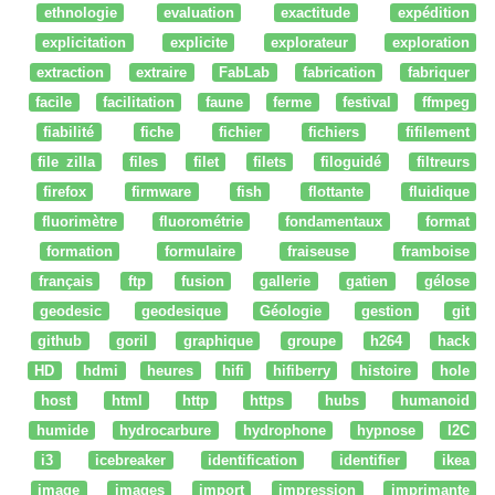
ethnologie
evaluation
exactitude
expédition
explicitation
explicite
explorateur
exploration
extraction
extraire
FabLab
fabrication
fabriquer
facile
facilitation
faune
ferme
festival
ffmpeg
fiabilité
fiche
fichier
fichiers
fifilement
file zilla
files
filet
filets
filoguidé
filtreurs
firefox
firmware
fish
flottante
fluidique
fluorimètre
fluorométrie
fondamentaux
format
formation
formulaire
fraiseuse
framboise
français
ftp
fusion
gallerie
gatien
gélose
geodesic
geodesique
Géologie
gestion
git
github
goril
graphique
groupe
h264
hack
HD
hdmi
heures
hifi
hifiberry
histoire
hole
host
html
http
https
hubs
humanoid
humide
hydrocarbure
hydrophone
hypnose
I2C
i3
icebreaker
identification
identifier
ikea
image
images
import
impression
imprimante