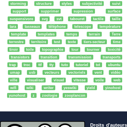
storming
structure
styles
subjectivité
suivi
support
supprimer
supression
surface
suspensivore
svg
svt
tabouret
tactile
taille
tara
tasseaux
téléphone
telescope
température
template
templates
temps
terrain
Terre
terrestre
territoire
test
texte
tiers-secteur
time
tiroir
toile
topographie
tour
tourner
toxicité
transistors
transition
transmission
transports
trap
troc
ttf
tty
tuto
tutoriel
txt
ubuntu
umap
usb
vecteurs
vectoriels
vent
vidéo
ville
visualiser
visuel
vitesse
voile
web
wifi
wiki
writer
yeswiki
yield
yinohost
yunohost
z
zoologie
zooplancon
Droits d'auteurs