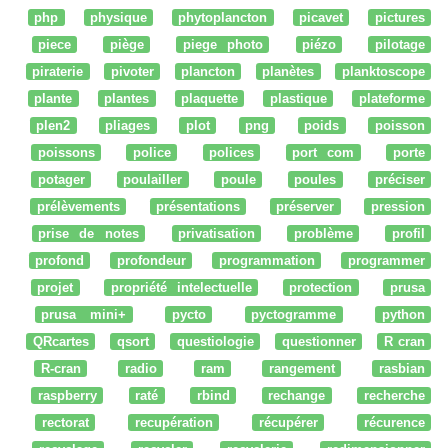
php
physique
phytoplancton
picavet
pictures
piece
piège
piege photo
piézo
pilotage
piraterie
pivoter
plancton
planètes
planktoscope
plante
plantes
plaquette
plastique
plateforme
plen2
pliages
plot
png
poids
poisson
poissons
police
polices
port com
porte
potager
poulailler
poule
poules
préciser
prélèvements
présentations
préserver
pression
prise de notes
privatisation
problème
profil
profond
profondeur
programmation
programmer
projet
propriété intelectuelle
protection
prusa
prusa mini+
pycto
pyctogramme
python
QRcartes
qsort
questiologie
questionner
R cran
R-cran
radio
ram
rangement
rasbian
raspberry
raté
rbind
rechange
recherche
rectorat
recupération
récupérer
récurence