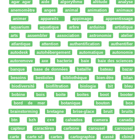
agar agar
aide
algorythme
altitude
analyse
anemomètre
anges
animal
animation
animaux
animer
appareils
appimage
apprentissage
aquarium
aquatique
arbre
arduino
artistique
arts
assembler
association
astronomie
atelier
atlantique
attention
authentification
authentifier
autodesk
autohébergement
automatique
autonomie
autoremove
axe
bacterie
baie
baie des sciences
banque
base de données
bataille
bateau
bazar
besoins
bestioles
bibliothèque
bien-être
bilan
biodiversité
biofiltration
biologie
bit
bleu
bobine
bois
boite
boites
boot
booter
bord de mer
botanique
bouton
box
brainstorming
bretagne
brise-glace
bruit
bruits
btn
bzh
c++
calvados
camera
canada
capteur
caractères
carbone
carousel
carrousel
carte
carte sd
cartes
cartographie
cassé
cbind