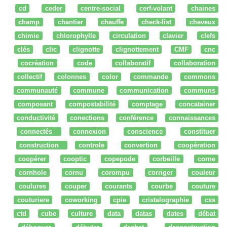
cd
ceder
centre-social
cerf-volant
chaines
champ
chantier
chauffe
check-list
cheveux
chimie
chlorophylle
circulation
clavier
clefs
clés
clic
clignotte
clignottement
CMF
cnc
cocréation
code
collaboratif
collaboration
collectif
colonnes
color
commande
commons
communauté
commune
communication
communs
composant
compostabilité
comptage
concatainer
conductivité
conections
conférence
connaissances
connectés
connexion
conscience
constituer
construction
controle
convertion
coopération
coopérer
cooptic
copepode
corbeille
corne
cornhole
cornu
corompu
corriger
couleur
coulures
couper
courants
courbe
couture
couturiere
coworking
cpie
cristalographie
css
ctd
cube
culture
data
datas
dates
débat