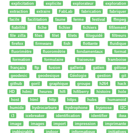
explicitation
explicite
explorateur
exploration
extraction
extraire
FabLab
fabrication
fabriquer
facile
facilitation
faune
ferme
festival
ffmpeg
fiabilité
fiche
fichier
fichiers
fifilement
file zilla
files
filet
filets
filoguidé
filtreurs
firefox
firmware
fish
flottante
fluidique
fluorimètre
fluorométrie
fondamentaux
format
formation
formulaire
fraiseuse
framboise
français
ftp
fusion
gallerie
gatien
gélose
geodesic
geodesique
Géologie
gestion
git
github
goril
graphique
groupe
h264
hack
HD
hdmi
heures
hifi
hifiberry
histoire
hole
host
html
http
https
hubs
humanoid
humide
hydrocarbure
hydrophone
hypnose
I2C
i3
icebreaker
identification
identifier
ikea
image
images
import
impression
imprimante
indésirable
indoor
informatique
initiatives