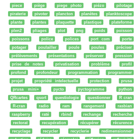
piece
piège
piege photo
piézo
pilotage
piraterie
pivoter
plancton
planètes
planktoscope
plante
plantes
plaquette
plastique
plateforme
plen2
pliages
plot
png
poids
poisson
poissons
police
polices
port com
porte
potager
poulailler
poule
poules
préciser
prélèvements
présentations
préserver
pression
prise de notes
privatisation
problème
profil
profond
profondeur
programmation
programmer
projet
propriété intelectuelle
protection
prusa
prusa mini+
pycto
pyctogramme
python
QRcartes
qsort
questiologie
questionner
R cran
R-cran
radio
ram
rangement
rasbian
raspberry
raté
rbind
rechange
recherche
rectorat
recupération
récupérer
récurence
recyclage
recycler
recyclerie
redimensionner