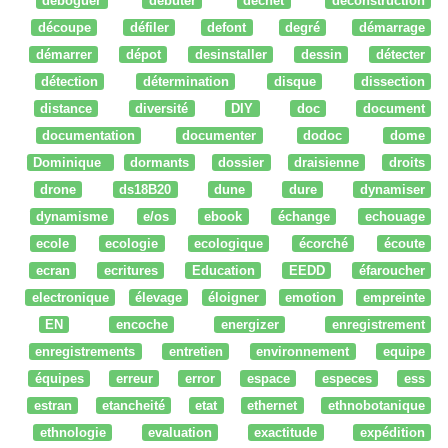
déboguer
débuter
dechet
deconstruction
découpe
défiler
defont
degré
démarrage
démarrer
dépot
desinstaller
dessin
détecter
détection
détermination
disque
dissection
distance
diversité
DIY
doc
document
documentation
documenter
dodoc
dome
Dominique
dormants
dossier
draisienne
droits
drone
ds18B20
dune
dure
dynamiser
dynamisme
e/os
ebook
échange
echouage
ecole
ecologie
ecologique
écorché
écoute
ecran
ecritures
Education
EEDD
éfaroucher
electronique
élevage
éloigner
emotion
empreinte
EN
encoche
energizer
enregistrement
enregistrements
entretien
environnement
equipe
équipes
erreur
error
espace
especes
ess
estran
etancheité
etat
ethernet
ethnobotanique
ethnologie
evaluation
exactitude
expédition