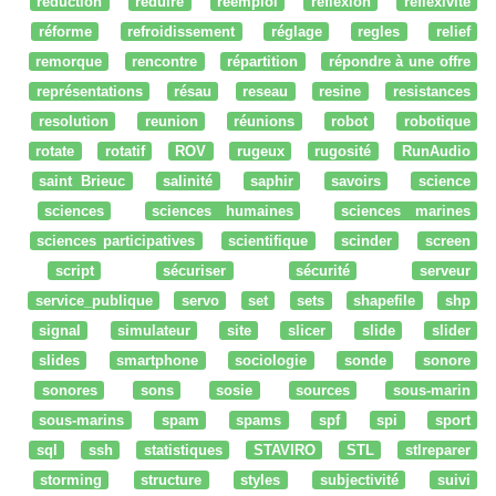
reduction
réduire
réemploi
réflexion
reflexivité
réforme
refroidissement
réglage
regles
relief
remorque
rencontre
répartition
répondre à une offre
représentations
résau
reseau
resine
resistances
resolution
reunion
réunions
robot
robotique
rotate
rotatif
ROV
rugeux
rugosité
RunAudio
saint Brieuc
salinité
saphir
savoirs
science
sciences
sciences humaines
sciences marines
sciences participatives
scientifique
scinder
screen
script
sécuriser
sécurité
serveur
service_publique
servo
set
sets
shapefile
shp
signal
simulateur
site
slicer
slide
slider
slides
smartphone
sociologie
sonde
sonore
sonores
sons
sosie
sources
sous-marin
sous-marins
spam
spams
spf
spi
sport
sql
ssh
statistiques
STAVIRO
STL
stlreparer
storming
structure
styles
subjectivité
suivi