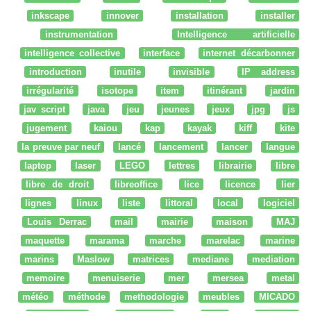
inkscape
innover
installation
installer
instrumentation
Intelligence artificielle
intelligence collective
interface
internet décarbonner
introduction
inutile
invisible
IP address
irrégularité
isotope
item
itinérant
jardin
jav script
java
jeu
jeunes
jeux
jpg
js
jugement
kaiou
kap
kayak
kiff
kite
la preuve par neuf
lancé
lancement
lancer
langue
laptop
laser
LEGO
lettres
librairie
libre
libre de droit
libreoffice
lice
licence
lier
lignes
linux
liste
littoral
local
logiciel
Louis Derrac
mail
mairie
maison
MAJ
maquette
marama
marche
marelac
marine
marins
Maslow
matrices
mediane
mediation
memoire
menuiserie
mer
mersea
metal
météo
méthode
methodologie
meubles
MICADO