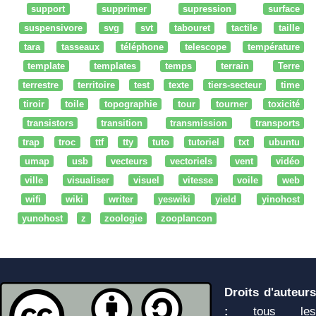
support
supprimer
supression
surface
suspensivore
svg
svt
tabouret
tactile
taille
tara
tasseaux
téléphone
telescope
température
template
templates
temps
terrain
Terre
terrestre
territoire
test
texte
tiers-secteur
time
tiroir
toile
topographie
tour
tourner
toxicité
transistors
transition
transmission
transports
trap
troc
ttf
tty
tuto
tutoriel
txt
ubuntu
umap
usb
vecteurs
vectoriels
vent
vidéo
ville
visualiser
visuel
vitesse
voile
web
wifi
wiki
writer
yeswiki
yield
yinohost
yunohost
z
zoologie
zooplancon
Droits d'auteurs
:
tous les