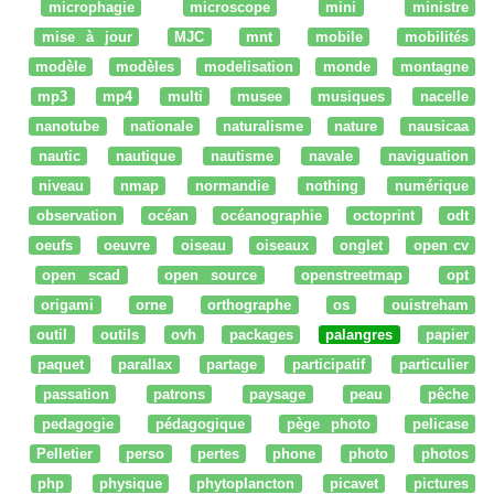
microphagie
microscope
mini
ministre
mise à jour
MJC
mnt
mobile
mobilités
modèle
modèles
modelisation
monde
montagne
mp3
mp4
multi
musee
musiques
nacelle
nanotube
nationale
naturalisme
nature
nausicaa
nautic
nautique
nautisme
navale
naviguation
niveau
nmap
normandie
nothing
numérique
observation
océan
océanographie
octoprint
odt
oeufs
oeuvre
oiseau
oiseaux
onglet
open cv
open scad
open source
openstreetmap
opt
origami
orne
orthographe
os
ouistreham
outil
outils
ovh
packages
palangres
papier
paquet
parallax
partage
participatif
particulier
passation
patrons
paysage
peau
pêche
pedagogie
pédagogique
pège photo
pelicase
Pelletier
perso
pertes
phone
photo
photos
php
physique
phytoplancton
picavet
pictures