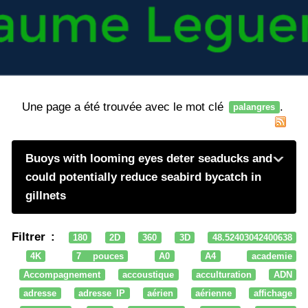
Une page a été trouvée avec le mot clé
.
palangres
Buoys with looming eyes deter seaducks and
could potentially reduce seabird bycatch in
gillnets
Filtrer :
180
2D
360
3D
48.52403042400638
4K
7 pouces
A0
A4
academie
Accompagnement
accoustique
acculturation
ADN
adresse
adresse IP
aérien
aérienne
affichage