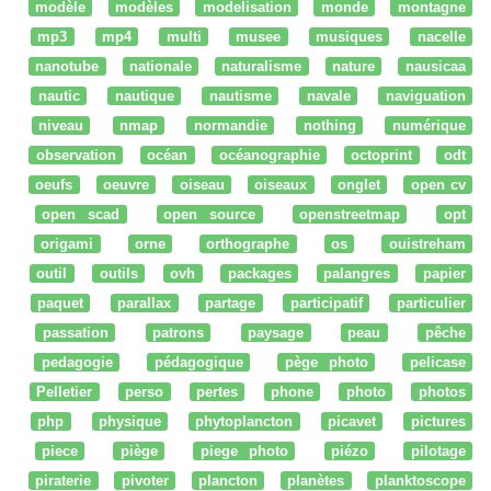
modèle
modèles
modelisation
monde
montagne
mp3
mp4
multi
musee
musiques
nacelle
nanotube
nationale
naturalisme
nature
nausicaa
nautic
nautique
nautisme
navale
naviguation
niveau
nmap
normandie
nothing
numérique
observation
océan
océanographie
octoprint
odt
oeufs
oeuvre
oiseau
oiseaux
onglet
open cv
open scad
open source
openstreetmap
opt
origami
orne
orthographe
os
ouistreham
outil
outils
ovh
packages
palangres
papier
paquet
parallax
partage
participatif
particulier
passation
patrons
paysage
peau
pêche
pedagogie
pédagogique
pège photo
pelicase
Pelletier
perso
pertes
phone
photo
photos
php
physique
phytoplancton
picavet
pictures
piece
piège
piege photo
piézo
pilotage
piraterie
pivoter
plancton
planètes
planktoscope