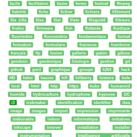
facile
facilitation
faune
ferme
festival
ffmpeg
fiabilité
fiche
fichier
fichiers
fifilement
file zilla
files
filet
filets
filoguidé
filtreurs
firefox
firmware
fish
flottante
fluidique
fluorimètre
fluorométrie
fondamentaux
format
formation
formulaire
fraiseuse
framboise
français
ftp
fusion
gallerie
gatien
gélose
geodesic
geodesique
Géologie
gestion
git
github
goril
graphique
groupe
h264
hack
HD
hdmi
heures
hifi
hifiberry
histoire
hole
host
html
http
https
hubs
humanoid
humide
hydrocarbure
hydrophone
hypnose
I2C
i3
icebreaker
identification
identifier
ikea
image
images
import
impression
imprimante
indésirable
indoor
informatique
initiatives
inkscape
innover
installation
installer
instrumentation
Intelligence artificielle