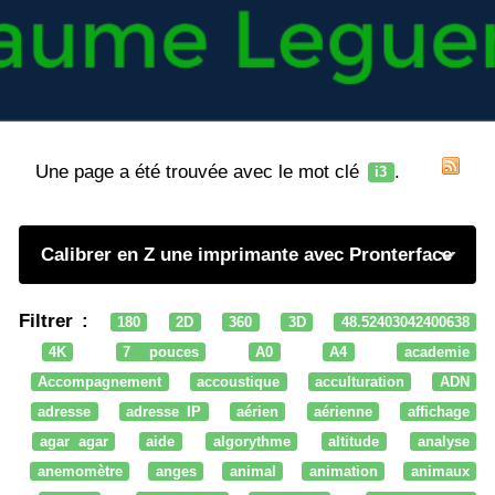
Une page a été trouvée avec le mot clé
.
i3
Calibrer en Z une imprimante avec Pronterface
Filtrer :
180
2D
360
3D
48.52403042400638
4K
7 pouces
A0
A4
academie
Accompagnement
accoustique
acculturation
ADN
adresse
adresse IP
aérien
aérienne
affichage
agar agar
aide
algorythme
altitude
analyse
anemomètre
anges
animal
animation
animaux