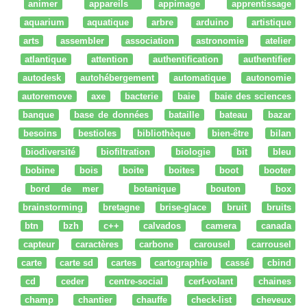
animer
appareils
appimage
apprentissage
aquarium
aquatique
arbre
arduino
artistique
arts
assembler
association
astronomie
atelier
atlantique
attention
authentification
authentifier
autodesk
autohébergement
automatique
autonomie
autoremove
axe
bacterie
baie
baie des sciences
banque
base de données
bataille
bateau
bazar
besoins
bestioles
bibliothèque
bien-être
bilan
biodiversité
biofiltration
biologie
bit
bleu
bobine
bois
boite
boites
boot
booter
bord de mer
botanique
bouton
box
brainstorming
bretagne
brise-glace
bruit
bruits
btn
bzh
c++
calvados
camera
canada
capteur
caractères
carbone
carousel
carrousel
carte
carte sd
cartes
cartographie
cassé
cbind
cd
ceder
centre-social
cerf-volant
chaines
champ
chantier
chauffe
check-list
cheveux