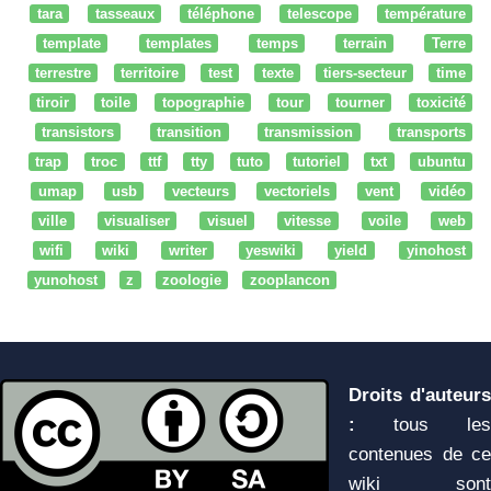
tara
tasseaux
téléphone
telescope
température
template
templates
temps
terrain
Terre
terrestre
territoire
test
texte
tiers-secteur
time
tiroir
toile
topographie
tour
tourner
toxicité
transistors
transition
transmission
transports
trap
troc
ttf
tty
tuto
tutoriel
txt
ubuntu
umap
usb
vecteurs
vectoriels
vent
vidéo
ville
visualiser
visuel
vitesse
voile
web
wifi
wiki
writer
yeswiki
yield
yinohost
yunohost
z
zoologie
zooplancon
Droits d'auteurs
:
tous les
contenues de ce
wiki sont