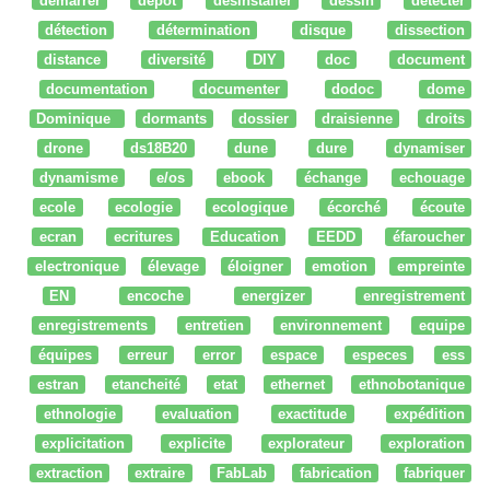
démarrer
dépot
desinstaller
dessin
détecter
détection
détermination
disque
dissection
distance
diversité
DIY
doc
document
documentation
documenter
dodoc
dome
Dominique
dormants
dossier
draisienne
droits
drone
ds18B20
dune
dure
dynamiser
dynamisme
e/os
ebook
échange
echouage
ecole
ecologie
ecologique
écorché
écoute
ecran
ecritures
Education
EEDD
éfaroucher
electronique
élevage
éloigner
emotion
empreinte
EN
encoche
energizer
enregistrement
enregistrements
entretien
environnement
equipe
équipes
erreur
error
espace
especes
ess
estran
etancheité
etat
ethernet
ethnobotanique
ethnologie
evaluation
exactitude
expédition
explicitation
explicite
explorateur
exploration
extraction
extraire
FabLab
fabrication
fabriquer