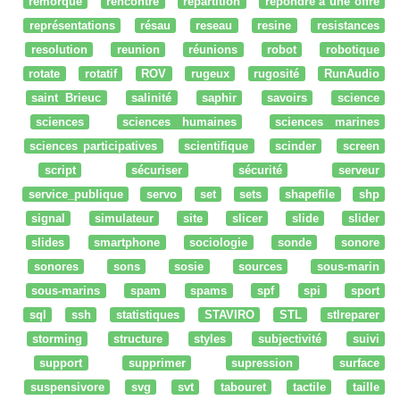
remorque
rencontre
répartition
répondre à une offre
représentations
résau
reseau
resine
resistances
resolution
reunion
réunions
robot
robotique
rotate
rotatif
ROV
rugeux
rugosité
RunAudio
saint Brieuc
salinité
saphir
savoirs
science
sciences
sciences humaines
sciences marines
sciences participatives
scientifique
scinder
screen
script
sécuriser
sécurité
serveur
service_publique
servo
set
sets
shapefile
shp
signal
simulateur
site
slicer
slide
slider
slides
smartphone
sociologie
sonde
sonore
sonores
sons
sosie
sources
sous-marin
sous-marins
spam
spams
spf
spi
sport
sql
ssh
statistiques
STAVIRO
STL
stlreparer
storming
structure
styles
subjectivité
suivi
support
supprimer
supression
surface
suspensivore
svg
svt
tabouret
tactile
taille