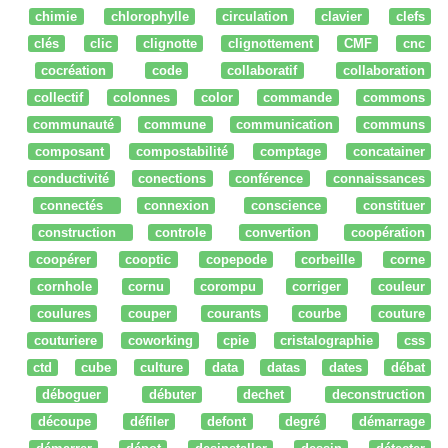
chimie
chlorophylle
circulation
clavier
clefs
clés
clic
clignotte
clignottement
CMF
cnc
cocréation
code
collaboratif
collaboration
collectif
colonnes
color
commande
commons
communauté
commune
communication
communs
composant
compostabilité
comptage
concatainer
conductivité
conections
conférence
connaissances
connectés
connexion
conscience
constituer
construction
controle
convertion
coopération
coopérer
cooptic
copepode
corbeille
corne
cornhole
cornu
corompu
corriger
couleur
coulures
couper
courants
courbe
couture
couturiere
coworking
cpie
cristalographie
css
ctd
cube
culture
data
datas
dates
débat
déboguer
débuter
dechet
deconstruction
découpe
défiler
defont
degré
démarrage