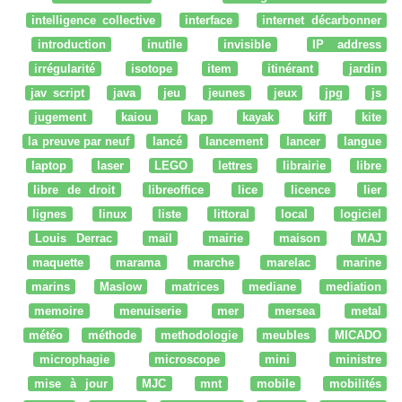
intelligence collective
interface
internet décarbonner
introduction
inutile
invisible
IP address
irrégularité
isotope
item
itinérant
jardin
jav script
java
jeu
jeunes
jeux
jpg
js
jugement
kaiou
kap
kayak
kiff
kite
la preuve par neuf
lancé
lancement
lancer
langue
laptop
laser
LEGO
lettres
librairie
libre
libre de droit
libreoffice
lice
licence
lier
lignes
linux
liste
littoral
local
logiciel
Louis Derrac
mail
mairie
maison
MAJ
maquette
marama
marche
marelac
marine
marins
Maslow
matrices
mediane
mediation
memoire
menuiserie
mer
mersea
metal
météo
méthode
methodologie
meubles
MICADO
microphagie
microscope
mini
ministre
mise à jour
MJC
mnt
mobile
mobilités