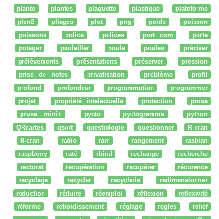
plante
plantes
plaquette
plastique
plateforme
plen2
pliages
plot
png
poids
poisson
poissons
police
polices
port com
porte
potager
poulailler
poule
poules
préciser
prélèvements
présentations
préserver
pression
prise de notes
privatisation
problème
profil
profond
profondeur
programmation
programmer
projet
propriété intelectuelle
protection
prusa
prusa mini+
pycto
pyctogramme
python
QRcartes
qsort
questiologie
questionner
R cran
R-cran
radio
ram
rangement
rasbian
raspberry
raté
rbind
rechange
recherche
rectorat
recupération
récupérer
récurence
recyclage
recycler
recyclerie
redimensionner
reduction
réduire
réemploi
réflexion
reflexivité
réforme
refroidissement
réglage
regles
relief