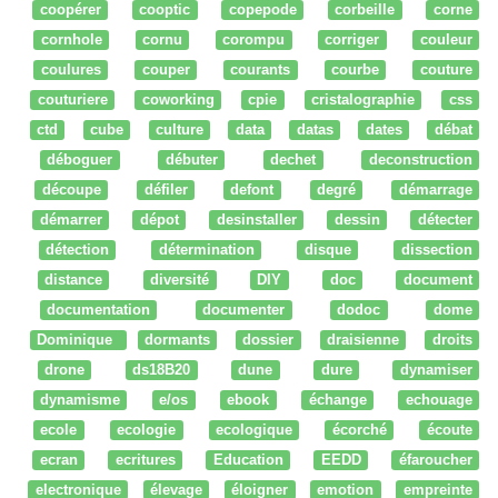
coopérer
cooptic
copepode
corbeille
corne
cornhole
cornu
corompu
corriger
couleur
coulures
couper
courants
courbe
couture
couturiere
coworking
cpie
cristalographie
css
ctd
cube
culture
data
datas
dates
débat
déboguer
débuter
dechet
deconstruction
découpe
défiler
defont
degré
démarrage
démarrer
dépot
desinstaller
dessin
détecter
détection
détermination
disque
dissection
distance
diversité
DIY
doc
document
documentation
documenter
dodoc
dome
Dominique
dormants
dossier
draisienne
droits
drone
ds18B20
dune
dure
dynamiser
dynamisme
e/os
ebook
échange
echouage
ecole
ecologie
ecologique
écorché
écoute
ecran
ecritures
Education
EEDD
éfaroucher
electronique
élevage
éloigner
emotion
empreinte