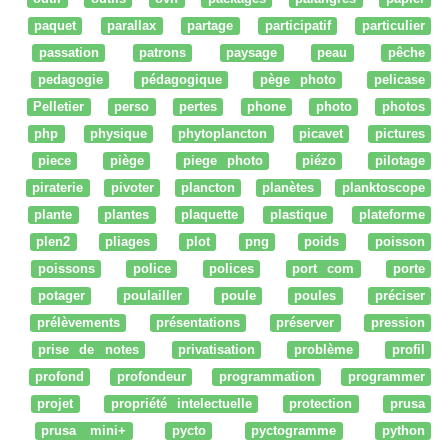
paquet
parallax
partage
participatif
particulier
passation
patrons
paysage
peau
pêche
pedagogie
pédagogique
pège photo
pelicase
Pelletier
perso
pertes
phone
photo
photos
php
physique
phytoplancton
picavet
pictures
piece
piège
piege photo
piézo
pilotage
piraterie
pivoter
plancton
planètes
planktoscope
plante
plantes
plaquette
plastique
plateforme
plen2
pliages
plot
png
poids
poisson
poissons
police
polices
port com
porte
potager
poulailler
poule
poules
préciser
prélèvements
présentations
préserver
pression
prise de notes
privatisation
problème
profil
profond
profondeur
programmation
programmer
projet
propriété intelectuelle
protection
prusa
prusa mini+
pycto
pyctogramme
python