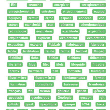
EN
encoche
energizer
enregistrement
enregistrements
entretien
environnement
equipe
équipes
erreur
error
espace
especes
ess
estran
etancheité
etat
ethernet
ethnobotanique
ethnologie
evaluation
exactitude
expédition
explicitation
explicite
explorateur
exploration
extraction
extraire
FabLab
fabrication
fabriquer
facile
facilitation
faune
ferme
festival
ffmpeg
fiabilité
fiche
fichier
fichiers
fifilement
file zilla
files
filet
filets
filoguidé
filtreurs
firefox
firmware
fish
flottante
fluidique
fluorimètre
fluorométrie
fondamentaux
format
formation
formulaire
fraiseuse
framboise
français
ftp
fusion
gallerie
gatien
gélose
geodesic
geodesique
Géologie
gestion
git
github
goril
graphique
groupe
h264
hack