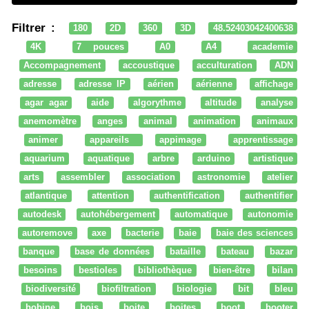
Filtrer :
180
2D
360
3D
48.52403042400638
4K
7 pouces
A0
A4
academie
Accompagnement
accoustique
acculturation
ADN
adresse
adresse IP
aérien
aérienne
affichage
agar agar
aide
algorythme
altitude
analyse
anemomètre
anges
animal
animation
animaux
animer
appareils
appimage
apprentissage
aquarium
aquatique
arbre
arduino
artistique
arts
assembler
association
astronomie
atelier
atlantique
attention
authentification
authentifier
autodesk
autohébergement
automatique
autonomie
autoremove
axe
bacterie
baie
baie des sciences
banque
base de données
bataille
bateau
bazar
besoins
bestioles
bibliothèque
bien-être
bilan
biodiversité
biofiltration
biologie
bit
bleu
bobine
bois
boite
boites
boot
booter