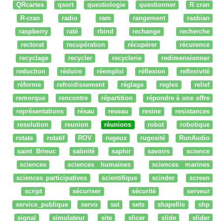
QRcartes
qsort
questiologie
questionner
R cran
R-cran
radio
ram
rangement
rasbian
raspberry
raté
rbind
rechange
recherche
rectorat
recupération
récupérer
récurence
recyclage
recycler
recyclerie
redimensionner
reduction
réduire
réemploi
réflexion
reflexivité
réforme
refroidissement
réglage
regles
relief
remorque
rencontre
répartition
répondre à une offre
représentations
résau
reseau
resine
resistances
resolution
reunion
réunions
robot
robotique
rotate
rotatif
ROV
rugeux
rugosité
RunAudio
saint Brieuc
salinité
saphir
savoirs
science
sciences
sciences humaines
sciences marines
sciences participatives
scientifique
scinder
screen
script
sécuriser
sécurité
serveur
service_publique
servo
set
sets
shapefile
shp
signal
simulateur
site
slicer
slide
slider