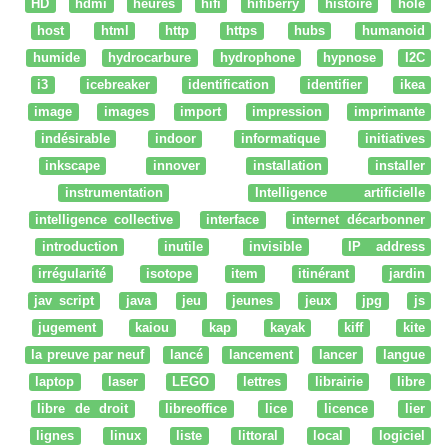
HD
hdmi
heures
hifi
hifiberry
histoire
hole
host
html
http
https
hubs
humanoid
humide
hydrocarbure
hydrophone
hypnose
I2C
i3
icebreaker
identification
identifier
ikea
image
images
import
impression
imprimante
indésirable
indoor
informatique
initiatives
inkscape
innover
installation
installer
instrumentation
Intelligence artificielle
intelligence collective
interface
internet décarbonner
introduction
inutile
invisible
IP address
irrégularité
isotope
item
itinérant
jardin
jav script
java
jeu
jeunes
jeux
jpg
js
jugement
kaiou
kap
kayak
kiff
kite
la preuve par neuf
lancé
lancement
lancer
langue
laptop
laser
LEGO
lettres
librairie
libre
libre de droit
libreoffice
lice
licence
lier
lignes
linux
liste
littoral
local
logiciel