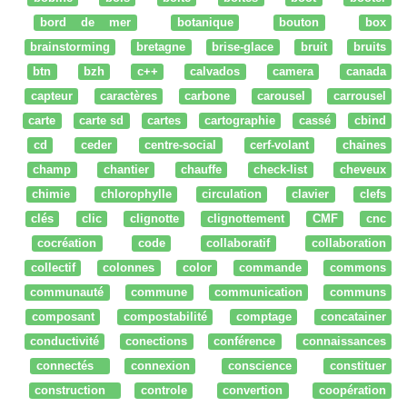
bord de mer
botanique
bouton
box
brainstorming
bretagne
brise-glace
bruit
bruits
btn
bzh
c++
calvados
camera
canada
capteur
caractères
carbone
carousel
carrousel
carte
carte sd
cartes
cartographie
cassé
cbind
cd
ceder
centre-social
cerf-volant
chaines
champ
chantier
chauffe
check-list
cheveux
chimie
chlorophylle
circulation
clavier
clefs
clés
clic
clignotte
clignottement
CMF
cnc
cocréation
code
collaboratif
collaboration
collectif
colonnes
color
commande
commons
communauté
commune
communication
communs
composant
compostabilité
comptage
concatainer
conductivité
conections
conférence
connaissances
connectés
connexion
conscience
constituer
construction
controle
convertion
coopération