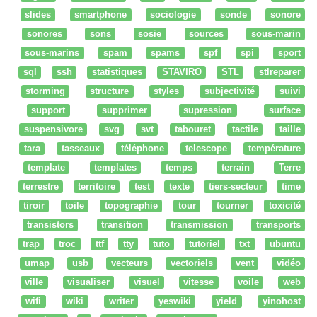
slides
smartphone
sociologie
sonde
sonore
sonores
sons
sosie
sources
sous-marin
sous-marins
spam
spams
spf
spi
sport
sql
ssh
statistiques
STAVIRO
STL
stlreparer
storming
structure
styles
subjectivité
suivi
support
supprimer
supression
surface
suspensivore
svg
svt
tabouret
tactile
taille
tara
tasseaux
téléphone
telescope
température
template
templates
temps
terrain
Terre
terrestre
territoire
test
texte
tiers-secteur
time
tiroir
toile
topographie
tour
tourner
toxicité
transistors
transition
transmission
transports
trap
troc
ttf
tty
tuto
tutoriel
txt
ubuntu
umap
usb
vecteurs
vectoriels
vent
vidéo
ville
visualiser
visuel
vitesse
voile
web
wifi
wiki
writer
yeswiki
yield
yinohost