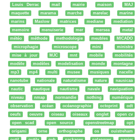
Louis Derrac
mail
mairie
maison
MAJ
maquette
marama
marche
marelac
marine
marins
Maslow
matrices
mediane
mediation
memoire
menuiserie
mer
mersea
metal
météo
méthode
methodologie
meubles
MICADO
microphagie
microscope
mini
ministre
mise à jour
MJC
mnt
mobile
mobilités
modèle
modèles
modelisation
monde
montagne
mp3
mp4
multi
musee
musiques
nacelle
nanotube
nationale
naturalisme
nature
nausicaa
nautic
nautique
nautisme
navale
naviguation
niveau
nmap
normandie
nothing
numérique
observation
océan
océanographie
octoprint
odt
oeufs
oeuvre
oiseau
oiseaux
onglet
open cv
open scad
open source
openstreetmap
opt
origami
orne
orthographe
os
ouistreham
outil
outils
ovh
packages
palangres
papier