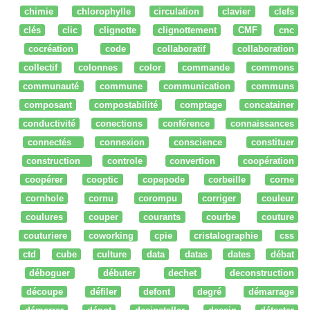
chimie
chlorophylle
circulation
clavier
clefs
clés
clic
clignotte
clignottement
CMF
cnc
cocréation
code
collaboratif
collaboration
collectif
colonnes
color
commande
commons
communauté
commune
communication
communs
composant
compostabilité
comptage
concatainer
conductivité
conections
conférence
connaissances
connectés
connexion
conscience
constituer
construction
controle
convertion
coopération
coopérer
cooptic
copepode
corbeille
corne
cornhole
cornu
corompu
corriger
couleur
coulures
couper
courants
courbe
couture
couturiere
coworking
cpie
cristalographie
css
ctd
cube
culture
data
datas
dates
débat
déboguer
débuter
dechet
deconstruction
découpe
défiler
defont
degré
démarrage