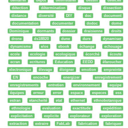
démarrer
dépot
desinstaller
dessin
détecter
détection
détermination
disque
dissection
distance
diversité
DIY
doc
document
documentation
documenter
dodoc
dome
Dominique
dormants
dossier
draisienne
droits
drone
ds18B20
dune
dure
dynamiser
dynamisme
e/os
ebook
échange
echouage
ecole
ecologie
ecologique
écorché
écoute
ecran
ecritures
Education
EEDD
éfaroucher
electronique
élevage
éloigner
emotion
empreinte
EN
encoche
energizer
enregistrement
enregistrements
entretien
environnement
equipe
équipes
erreur
error
espace
especes
ess
estran
etancheité
etat
ethernet
ethnobotanique
ethnologie
evaluation
exactitude
expédition
explicitation
explicite
explorateur
exploration
extraction
extraire
FabLab
fabrication
fabriquer