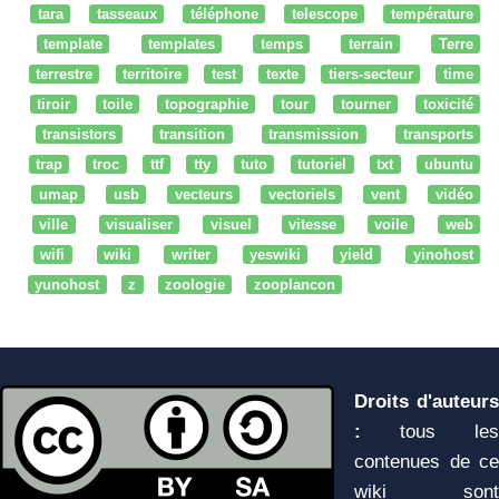
tara
tasseaux
téléphone
telescope
température
template
templates
temps
terrain
Terre
terrestre
territoire
test
texte
tiers-secteur
time
tiroir
toile
topographie
tour
tourner
toxicité
transistors
transition
transmission
transports
trap
troc
ttf
tty
tuto
tutoriel
txt
ubuntu
umap
usb
vecteurs
vectoriels
vent
vidéo
ville
visualiser
visuel
vitesse
voile
web
wifi
wiki
writer
yeswiki
yield
yinohost
yunohost
z
zoologie
zooplancon
Droits d'auteurs
:
tous les
contenues de ce
wiki sont