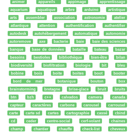
animer
appareils
appimage
apprentissage
aquarium
aquatique
arbre
arduino
artistique
arts
assembler
association
astronomie
atelier
atlantique
attention
authentification
authentifier
autodesk
autohébergement
automatique
autonomie
autoremove
axe
bacterie
baie
baie des sciences
banque
base de données
bataille
bateau
bazar
besoins
bestioles
bibliothèque
bien-être
bilan
biodiversité
biofiltration
biologie
bit
bleu
bobine
bois
boite
boites
boot
booter
bord de mer
botanique
bouton
box
brainstorming
bretagne
brise-glace
bruit
bruits
btn
bzh
c++
calvados
camera
canada
capteur
caractères
carbone
carousel
carrousel
carte
carte sd
cartes
cartographie
cassé
cbind
cd
ceder
centre-social
cerf-volant
chaines
champ
chantier
chauffe
check-list
cheveux