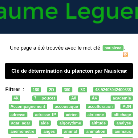
Une page a été trouvée avec le mot clé
.
nausicaa
Clé de détermination du plancton par Nausicaa
Filtrer :
180
2D
360
3D
48.52403042400638
4K
7 pouces
A0
A4
academie
Accompagnement
accoustique
acculturation
ADN
adresse
adresse IP
aérien
aérienne
affichage
agar agar
aide
algorythme
altitude
analyse
anemomètre
anges
animal
animation
animaux