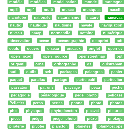
modèle
modèles
modelisation
monde
montagne
mp3
mp4
multi
musee
musiques
nacelle
nanotube
nationale
naturalisme
nature
nausicaa
nautic
nautique
nautisme
navale
naviguation
niveau
nmap
normandie
nothing
numérique
observation
océan
océanographie
octoprint
odt
oeufs
oeuvre
oiseau
oiseaux
onglet
open cv
open scad
open source
openstreetmap
opt
origami
orne
orthographe
os
ouistreham
outil
outils
ovh
packages
palangres
papier
paquet
parallax
partage
participatif
particulier
passation
patrons
paysage
peau
pêche
pedagogie
pédagogique
pège photo
pelicase
Pelletier
perso
pertes
phone
photo
photos
php
physique
phytoplancton
picavet
pictures
piece
piège
piege photo
piézo
pilotage
piraterie
pivoter
plancton
planètes
planktoscope