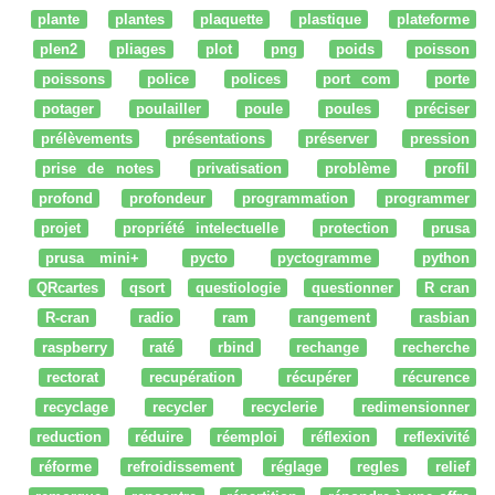
plante
plantes
plaquette
plastique
plateforme
plen2
pliages
plot
png
poids
poisson
poissons
police
polices
port com
porte
potager
poulailler
poule
poules
préciser
prélèvements
présentations
préserver
pression
prise de notes
privatisation
problème
profil
profond
profondeur
programmation
programmer
projet
propriété intelectuelle
protection
prusa
prusa mini+
pycto
pyctogramme
python
QRcartes
qsort
questiologie
questionner
R cran
R-cran
radio
ram
rangement
rasbian
raspberry
raté
rbind
rechange
recherche
rectorat
recupération
récupérer
récurence
recyclage
recycler
recyclerie
redimensionner
reduction
réduire
réemploi
réflexion
reflexivité
réforme
refroidissement
réglage
regles
relief