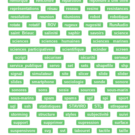
remorque
rencontre
répartition
répondre à une offre
représentations
résau
reseau
resine
resistances
resolution
reunion
réunions
robot
robotique
rotate
rotatif
ROV
rugeux
rugosité
RunAudio
saint Brieuc
salinité
saphir
savoirs
science
sciences
sciences humaines
sciences marines
sciences participatives
scientifique
scinder
screen
script
sécuriser
sécurité
serveur
service_publique
servo
set
sets
shapefile
shp
signal
simulateur
site
slicer
slide
slider
slides
smartphone
sociologie
sonde
sonore
sonores
sons
sosie
sources
sous-marin
sous-marins
spam
spams
spf
spi
sport
sql
ssh
statistiques
STAVIRO
STL
stlreparer
storming
structure
styles
subjectivité
suivi
support
supprimer
supression
surface
suspensivore
svg
svt
tabouret
tactile
taille