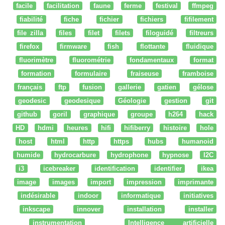
facile
facilitation
faune
ferme
festival
ffmpeg
fiabilité
fiche
fichier
fichiers
fifilement
file zilla
files
filet
filets
filoguidé
filtreurs
firefox
firmware
fish
flottante
fluidique
fluorimètre
fluorométrie
fondamentaux
format
formation
formulaire
fraiseuse
framboise
français
ftp
fusion
gallerie
gatien
gélose
geodesic
geodesique
Géologie
gestion
git
github
goril
graphique
groupe
h264
hack
HD
hdmi
heures
hifi
hifiberry
histoire
hole
host
html
http
https
hubs
humanoid
humide
hydrocarbure
hydrophone
hypnose
I2C
i3
icebreaker
identification
identifier
ikea
image
images
import
impression
imprimante
indésirable
indoor
informatique
initiatives
inkscape
innover
installation
installer
instrumentation
Intelligence artificielle