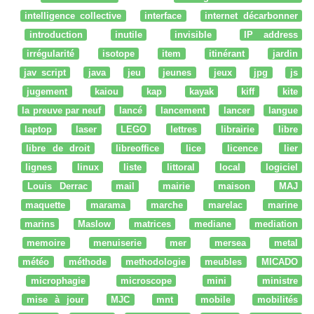
intelligence collective
interface
internet décarbonner
introduction
inutile
invisible
IP address
irrégularité
isotope
item
itinérant
jardin
jav script
java
jeu
jeunes
jeux
jpg
js
jugement
kaiou
kap
kayak
kiff
kite
la preuve par neuf
lancé
lancement
lancer
langue
laptop
laser
LEGO
lettres
librairie
libre
libre de droit
libreoffice
lice
licence
lier
lignes
linux
liste
littoral
local
logiciel
Louis Derrac
mail
mairie
maison
MAJ
maquette
marama
marche
marelac
marine
marins
Maslow
matrices
mediane
mediation
memoire
menuiserie
mer
mersea
metal
météo
méthode
methodologie
meubles
MICADO
microphagie
microscope
mini
ministre
mise à jour
MJC
mnt
mobile
mobilités