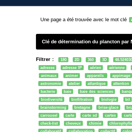
Une page a été trouvée avec le mot clé
Clé de détermination du plancton par
Filtrer :
180
2D
360
3D
48.52403
adresse
adresse IP
aérien
aérienne
animaux
animer
appareils
appimage
astronomie
atelier
atlantique
attention
bacterie
baie
baie des sciences
banq
biodiversité
biofiltration
biologie
bit
brainstorming
bretagne
brise-glace
bru
carrousel
carte
carte sd
cartes
cart
check-list
cheveux
chimie
chlorophyll
collaboratif
collaboration
collectif
colo