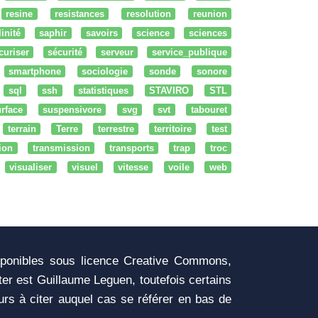
resine
resistances
resolution
reunion
linité
saphir
savoirs
science
sciences
curiser
sécurité
serveur
service_publique
smartphone
sociologie
sonde
sonore
sql
ssh
statistiques
STAVIRO
STL
rface
suspensivore
svg
svt
tabouret
terrain
Terre
terrestre
territoire
test
tion
transmission
transports
trap
troc
visualiser
visuel
vitesse
voile
web
sponibles sous licence Creative Commons,
iter est Guillaume Leguen, toutefois certains
urs à citer auquel cas se référer en bas de