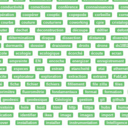
conductivité
conections
conférence
connaissances
con
pération
coopérer
cooptic
copepode
corbeille
corn
courbe
couture
couturiere
coworking
cpie
cristalog
uter
dechet
deconstruction
découpe
défiler
defon
détermination
disque
dissection
distance
diversité
dormants
dossier
draisienne
droits
drone
ds18B
cole
ecologie
ecologique
écorché
écoute
ecran
n
empreinte
EN
encoche
energizer
enregistrement
ace
especes
ess
estran
etancheité
etat
ethernet
cite
explorateur
exploration
extraction
extraire
FabLab
té
fiche
fichier
fichiers
fifilement
file zilla
files
uorimètre
fluorométrie
fondamentaux
format
formation
geodesic
geodesique
Géologie
gestion
git
github
histoire
hole
host
html
http
https
hubs
huma
fication
identifier
ikea
image
images
import
imp
nover
installation
installer
instrumentation
Intelligence 