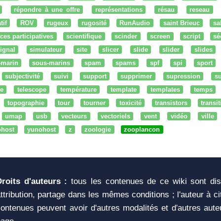
répondre à une offre
représentations
résau
reseau
tif
ROV
rugeux
rugosité
RunAudio
saint Brieuc
sa
ces participatives
scientifique
scinder
screen
script
sé
ignal
simulateur
site
slicer
slide
slider
slides
-marin
sous-marins
spam
spams
spf
spi
sport
subjectivité
suivi
support
supprimer
supression
su
e
telescope
température
template
templates
temps
topographie
tour
tourner
toxicité
transistors
transi
umap
usb
vecteurs
vectoriels
vent
vidéo
ville
ohost
yunohost
z
zoologie
zooplancon
Droits d'auteurs :
tous les contenues de ce wiki sont di
ttribution, partage dans les mêmes conditions ; l'auteur à c
ontenues peuvent avoir d'autres modalités et d'autres aute