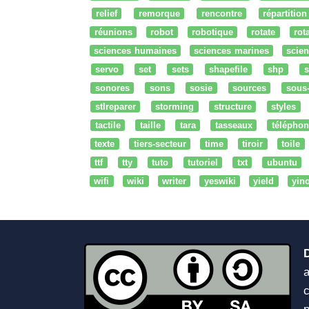
relief
remorque
rencontre
répartition
réunions
robot
robotique
rotate
rota
sciences humaines
sciences marines
scien
servo
set
sets
shapefile
shp
s
sonores
sons
sosie
sources
sous
stlreparer
storming
structure
styles
tactile
taille
tara
tasseaux
téléphon
texte
tiers-secteur
time
tiroir
toile
ttf
tty
tuto
tutoriel
txt
ubuntu
wifi
wiki
writer
yeswiki
yield
yin
a
c