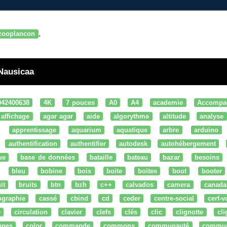
.
zooplancon
 Nausicaa
042400638
4K
7 pouces
A0
A4
academie
Accompa
affichage
agar agar
aide
algorythme
altitude
analyse
apprentissage
aquarium
aquatique
arbre
arduino
authentification
authentifier
autodesk
autohébergement
ue
base de données
bataille
bateau
bazar
besoins
bleu
bobine
bois
boite
boites
boot
booter
it
bruits
btn
bzh
c++
calvados
camera
canada
ographie
cassé
cbind
cd
ceder
centre-social
cerf-v
e
circulation
clavier
clefs
clés
clic
clignotte
cl
nnes
color
commande
commons
communauté
commu