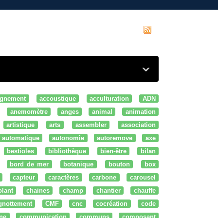
gnement
accoustique
acculturation
ADN
anemomètre
anges
animal
animation
artistique
arts
assembler
association
automatique
autonomie
autoremove
axe
bestioles
bibliothèque
bien-être
bilan
bord de mer
botanique
bouton
box
capteur
caractères
carbone
carousel
olant
chaines
champ
chantier
chauffe
ignottement
CMF
cnc
cocréation
code
ne
communication
communs
composant