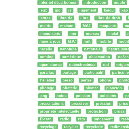
internet décarbonner
introduction
inutile
jeux
jpg
js
jugement
kaiou
kap
lettres
librairie
libre
libre de droit
mairie
maison
MAJ
maquette
m
menuiserie
mer
mersea
metal
mise à jour
MJC
mnt
mobile
mobil
nacelle
nanotube
nationale
naturalism
nothing
numérique
observation
océan
open source
openstreetmap
opt
origam
parallax
partage
participatif
particulie
Pelletier
perso
pertes
phone
phot
pilotage
piraterie
pivoter
plancton
png
poids
poisson
poissons
po
présentations
préserver
pression
prise
propriété intelectuelle
protection
prusa
R-cran
radio
ram
rangement
rasb
recyclage
recycler
recyclerie
redimensi