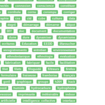
nectés
connexion
conscience
constituer
e
cornhole
cornu
corompu
corriger
raphie
css
ctd
cube
culture
data
t
degré
démarrage
démarrer
dépot
DIY
doc
document
documentation
20
dune
dure
dynamiser
dynamisme
ecritures
Education
EEDD
éfaroucher
enregistrements
entretien
environnement
ethnobotanique
ethnologie
evaluation
fabrication
fabriquer
facile
facilitation
filet
filets
filoguidé
filtreurs
firefox
formulaire
fraiseuse
framboise
français
goril
graphique
groupe
h264
hack
noid
humide
hydrocarbure
hydrophone
ression
imprimante
indésirable
indoor
artificielle
intelligence collective
interface