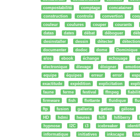
compostabilité
comptage
concatainer
construction
controle
convertion
coo
couleur
coulures
couper
courants
datas
dates
débat
déboguer
déb
desinstaller
dessin
détecter
détection
documenter
dodoc
dome
Dominique
e/os
ebook
échange
echouage
e
electronique
élevage
éloigner
emotio
equipe
équipes
erreur
error
esp
exactitude
expédition
explicitation
expli
faune
ferme
festival
ffmpeg
fiabili
firmware
fish
flottante
fluidique
fl
ftp
fusion
gallerie
gatien
gélose
HD
hdmi
heures
hifi
hifiberry
hypnose
I2C
i3
icebreaker
identi
informatique
initiatives
inkscape
in