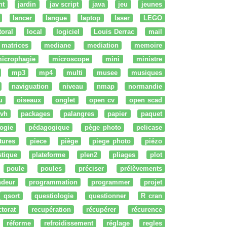
nt
jardin
jav script
java
jeu
jeunes
lancer
langue
laptop
laser
LEGO
ttoral
local
logiciel
Louis Derrac
mail
matrices
mediane
mediation
memoire
icrophagie
microscope
mini
ministre
mp3
mp4
multi
musee
musiques
naviguation
niveau
nmap
normandie
u
oiseaux
onglet
open cv
open scad
vh
packages
palangres
papier
paquet
ogie
pédagogique
pège photo
pelicase
tures
piece
piège
piege photo
piézo
stique
plateforme
plen2
pliages
plot
poule
poules
préciser
prélèvements
ndeur
programmation
programmer
projet
qsort
questiologie
questionner
R cran
ctorat
recupération
récupérer
récurence
réforme
refroidissement
réglage
regles