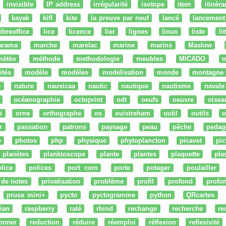
invisible
IP address
irrégularité
isotope
item
itinéra
kayak
kiff
kite
la preuve par neuf
lancé
lancement
libreoffice
lice
licence
lier
lignes
linux
liste
li
arama
marche
marelac
marine
marins
Maslow
météo
méthode
methodologie
meubles
MICADO
m
ités
modèle
modèles
modelisation
monde
montagne
e
nature
nausicaa
nautic
nautique
nautisme
navale
océanographie
octoprint
odt
oeufs
oeuvre
oisea
i
orne
orthographe
os
ouistreham
outil
outils
o
r
passation
patrons
paysage
peau
pêche
pedag
o
photos
php
physique
phytoplancton
picavet
pic
planètes
planktoscope
plante
plantes
plaquette
pla
lice
polices
port com
porte
potager
poulailler
 de notes
privatisation
problème
profil
profond
profo
prusa mini+
pycto
pyctogramme
python
QRcartes
ian
raspberry
raté
rbind
rechange
recherche
re
onner
reduction
réduire
réemploi
réflexion
reflexivité