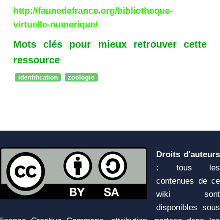
http://faunedefrance.org/bibliotheque-
virtuelle-numerique/
Mots clés pour mieux retrouver cette
ressource
identification
zoologie
Droits d'auteurs
:
tous les
contenues de ce
wiki sont
disponibles sous