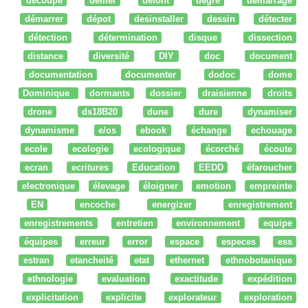
découpe
défiler
defont
degré
démarrage
démarrer
dépot
desinstaller
dessin
détecter
détection
détermination
disque
dissection
distance
diversité
DIY
doc
document
documentation
documenter
dodoc
dome
Dominique
dormants
dossier
draisienne
droits
drone
ds18B20
dune
dure
dynamiser
dynamisme
e/os
ebook
échange
echouage
ecole
ecologie
ecologique
écorché
écoute
ecran
ecritures
Education
EEDD
éfaroucher
electronique
élevage
éloigner
emotion
empreinte
EN
encoche
energizer
enregistrement
enregistrements
entretien
environnement
equipe
équipes
erreur
error
espace
especes
ess
estran
etancheité
etat
ethernet
ethnobotanique
ethnologie
evaluation
exactitude
expédition
explicitation
explicite
explorateur
exploration