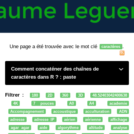
Une page a été trouvée avec le mot clé
.
caractères
Comment concaténer des chaînes de
caractères dans R ? : paste
Filtrer :
180
2D
360
3D
48.52403042400638
4K
7 pouces
A0
A4
academie
Accompagnement
accoustique
acculturation
ADN
adresse
adresse IP
aérien
aérienne
affichage
agar agar
aide
algorythme
altitude
analyse