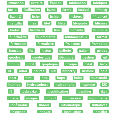
extraction
extraire
FabLab
fabrication
fabriquer
facile
facilitation
faune
ferme
festival
ffmpeg
fiabilité
fiche
fichier
fichiers
fifilement
file zilla
files
filet
filets
filoguidé
filtreurs
firefox
firmware
fish
flottante
fluidique
fluorimètre
fluorométrie
fondamentaux
format
formation
formulaire
fraiseuse
framboise
français
ftp
fusion
gallerie
gatien
gélose
geodesic
geodesique
Géologie
gestion
git
github
goril
graphique
groupe
h264
hack
HD
hdmi
heures
hifi
hifiberry
histoire
hole
host
html
http
https
hubs
humanoid
humide
hydrocarbure
hydrophone
hypnose
I2C
i3
icebreaker
identification
identifier
ikea
image
images
import
impression
imprimante
indésirable
indoor
informatique
initiatives
inkscape
innover
installation
installer