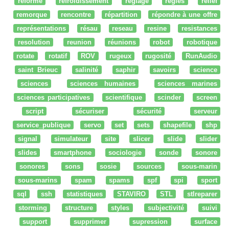
réforme
refroidissement
réglage
regles
relief
remorque
rencontre
répartition
répondre à une offre
représentations
résau
reseau
resine
resistances
resolution
reunion
réunions
robot
robotique
rotate
rotatif
ROV
rugeux
rugosité
RunAudio
saint Brieuc
salinité
saphir
savoirs
science
sciences
sciences humaines
sciences marines
sciences participatives
scientifique
scinder
screen
script
sécuriser
sécurité
serveur
service_publique
servo
set
sets
shapefile
shp
signal
simulateur
site
slicer
slide
slider
slides
smartphone
sociologie
sonde
sonore
sonores
sons
sosie
sources
sous-marin
sous-marins
spam
spams
spf
spi
sport
sql
ssh
statistiques
STAVIRO
STL
stlreparer
storming
structure
styles
subjectivité
suivi
support
supprimer
supression
surface