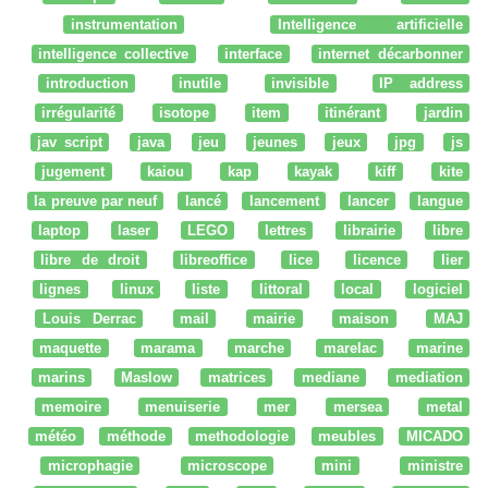
instrumentation
Intelligence artificielle
intelligence collective
interface
internet décarbonner
introduction
inutile
invisible
IP address
irrégularité
isotope
item
itinérant
jardin
jav script
java
jeu
jeunes
jeux
jpg
js
jugement
kaiou
kap
kayak
kiff
kite
la preuve par neuf
lancé
lancement
lancer
langue
laptop
laser
LEGO
lettres
librairie
libre
libre de droit
libreoffice
lice
licence
lier
lignes
linux
liste
littoral
local
logiciel
Louis Derrac
mail
mairie
maison
MAJ
maquette
marama
marche
marelac
marine
marins
Maslow
matrices
mediane
mediation
memoire
menuiserie
mer
mersea
metal
météo
méthode
methodologie
meubles
MICADO
microphagie
microscope
mini
ministre