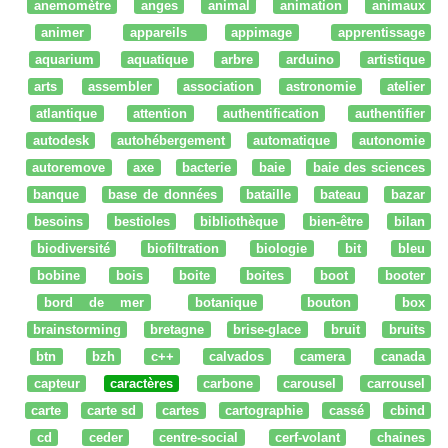
anemomètre
anges
animal
animation
animaux
animer
appareils
appimage
apprentissage
aquarium
aquatique
arbre
arduino
artistique
arts
assembler
association
astronomie
atelier
atlantique
attention
authentification
authentifier
autodesk
autohébergement
automatique
autonomie
autoremove
axe
bacterie
baie
baie des sciences
banque
base de données
bataille
bateau
bazar
besoins
bestioles
bibliothèque
bien-être
bilan
biodiversité
biofiltration
biologie
bit
bleu
bobine
bois
boite
boites
boot
booter
bord de mer
botanique
bouton
box
brainstorming
bretagne
brise-glace
bruit
bruits
btn
bzh
c++
calvados
camera
canada
capteur
caractères
carbone
carousel
carrousel
carte
carte sd
cartes
cartographie
cassé
cbind
cd
ceder
centre-social
cerf-volant
chaines