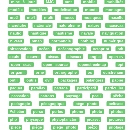
mise à jour
MJC
mnt
mobile
mobilités
modèle
modèles
modelisation
monde
montagne
mp3
mp4
multi
musee
musiques
nacelle
nanotube
nationale
naturalisme
nature
nausicaa
nautic
nautique
nautisme
navale
naviguation
niveau
nmap
normandie
nothing
numérique
observation
océan
océanographie
octoprint
odt
oeufs
oeuvre
oiseau
oiseaux
onglet
open cv
open scad
open source
openstreetmap
opt
origami
orne
orthographe
os
ouistreham
outil
outils
ovh
packages
palangres
papier
paquet
parallax
partage
participatif
particulier
passation
patrons
paysage
peau
pêche
pedagogie
pédagogique
pège photo
pelicase
Pelletier
perso
pertes
phone
photo
photos
php
physique
phytoplancton
picavet
pictures
piece
piège
piege photo
piézo
pilotage