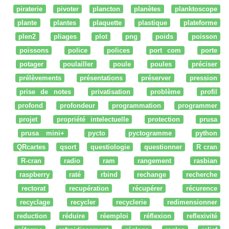
piraterie
pivoter
plancton
planètes
planktoscope
plante
plantes
plaquette
plastique
plateforme
plen2
pliages
plot
png
poids
poisson
poissons
police
polices
port com
porte
potager
poulailler
poule
poules
préciser
prélèvements
présentations
préserver
pression
prise de notes
privatisation
problème
profil
profond
profondeur
programmation
programmer
projet
propriété intelectuelle
protection
prusa
prusa mini+
pycto
pyctogramme
python
QRcartes
qsort
questiologie
questionner
R cran
R-cran
radio
ram
rangement
rasbian
raspberry
raté
rbind
rechange
recherche
rectorat
recupération
récupérer
récurence
recyclage
recycler
recyclerie
redimensionner
reduction
réduire
réemploi
réflexion
reflexivité