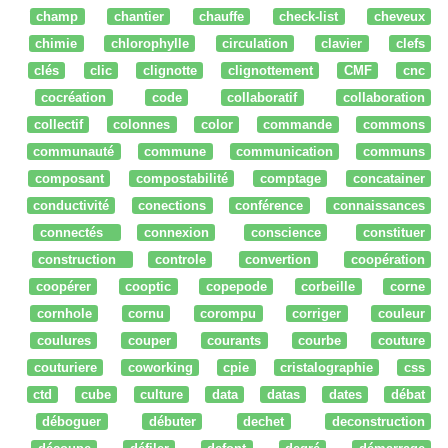
champ
chantier
chauffe
check-list
cheveux
chimie
chlorophylle
circulation
clavier
clefs
clés
clic
clignotte
clignottement
CMF
cnc
cocréation
code
collaboratif
collaboration
collectif
colonnes
color
commande
commons
communauté
commune
communication
communs
composant
compostabilité
comptage
concatainer
conductivité
conections
conférence
connaissances
connectés
connexion
conscience
constituer
construction
controle
convertion
coopération
coopérer
cooptic
copepode
corbeille
corne
cornhole
cornu
corompu
corriger
couleur
coulures
couper
courants
courbe
couture
couturiere
coworking
cpie
cristalographie
css
ctd
cube
culture
data
datas
dates
débat
déboguer
débuter
dechet
deconstruction