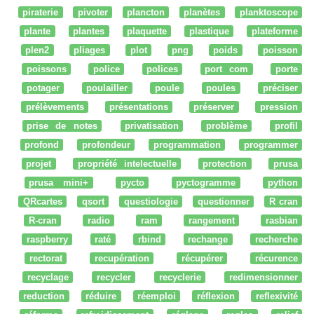
piraterie
pivoter
plancton
planètes
planktoscope
plante
plantes
plaquette
plastique
plateforme
plen2
pliages
plot
png
poids
poisson
poissons
police
polices
port com
porte
potager
poulailler
poule
poules
préciser
prélèvements
présentations
préserver
pression
prise de notes
privatisation
problème
profil
profond
profondeur
programmation
programmer
projet
propriété intelectuelle
protection
prusa
prusa mini+
pycto
pyctogramme
python
QRcartes
qsort
questiologie
questionner
R cran
R-cran
radio
ram
rangement
rasbian
raspberry
raté
rbind
rechange
recherche
rectorat
recupération
récupérer
récurence
recyclage
recycler
recyclerie
redimensionner
reduction
réduire
réemploi
réflexion
reflexivité