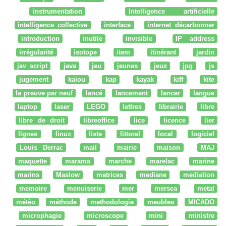
instrumentation
Intelligence artificielle
intelligence collective
interface
internet décarbonner
introduction
inutile
invisible
IP address
irrégularité
isotope
item
itinérant
jardin
jav script
java
jeu
jeunes
jeux
jpg
js
jugement
kaiou
kap
kayak
kiff
kite
la preuve par neuf
lancé
lancement
lancer
langue
laptop
laser
LEGO
lettres
librairie
libre
libre de droit
libreoffice
lice
licence
lier
lignes
linux
liste
littoral
local
logiciel
Louis Derrac
mail
mairie
maison
MAJ
maquette
marama
marche
marelac
marine
marins
Maslow
matrices
mediane
mediation
memoire
menuiserie
mer
mersea
metal
météo
méthode
methodologie
meubles
MICADO
microphagie
microscope
mini
ministre