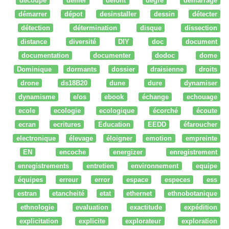
découpe
défiler
defont
degré
démarrage
démarrer
dépot
desinstaller
dessin
détecter
détection
détermination
disque
dissection
distance
diversité
DIY
doc
document
documentation
documenter
dodoc
dome
Dominique
dormants
dossier
draisienne
droits
drone
ds18B20
dune
dure
dynamiser
dynamisme
e/os
ebook
échange
echouage
ecole
ecologie
ecologique
écorché
écoute
ecran
ecritures
Education
EEDD
éfaroucher
electronique
élevage
éloigner
emotion
empreinte
EN
encoche
energizer
enregistrement
enregistrements
entretien
environnement
equipe
équipes
erreur
error
espace
especes
ess
estran
etancheité
etat
ethernet
ethnobotanique
ethnologie
evaluation
exactitude
expédition
explicitation
explicite
explorateur
exploration