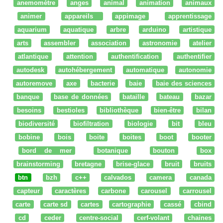
anemomètre
anges
animal
animation
animaux
animer
appareils
appimage
apprentissage
aquarium
aquatique
arbre
arduino
artistique
arts
assembler
association
astronomie
atelier
atlantique
attention
authentification
authentifier
autodesk
autohébergement
automatique
autonomie
autoremove
axe
bacterie
baie
baie des sciences
banque
base de données
bataille
bateau
bazar
besoins
bestioles
bibliothèque
bien-être
bilan
biodiversité
biofiltration
biologie
bit
bleu
bobine
bois
boite
boites
boot
booter
bord de mer
botanique
bouton
box
brainstorming
bretagne
brise-glace
bruit
bruits
btn
bzh
c++
calvados
camera
canada
capteur
caractères
carbone
carousel
carrousel
carte
carte sd
cartes
cartographie
cassé
cbind
cd
ceder
centre-social
cerf-volant
chaines