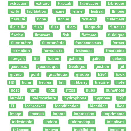
extraction
extraire
FabLab
fabrication
fabriquer
facile
facilitation
faune
ferme
festival
ffmpeg
fiabilité
fiche
fichier
fichiers
fifilement
file zilla
files
filet
filets
filoguidé
filtreurs
firefox
firmware
fish
flottante
fluidique
fluorimètre
fluorométrie
fondamentaux
format
formation
formulaire
fraiseuse
framboise
français
ftp
fusion
gallerie
gatien
gélose
geodesic
geodesique
Géologie
gestion
git
github
goril
graphique
groupe
h264
hack
HD
hdmi
heures
hifi
hifiberry
histoire
hole
host
html
http
https
hubs
humanoid
humide
hydrocarbure
hydrophone
hypnose
I2C
i3
icebreaker
identification
identifier
ikea
image
images
import
impression
imprimante
indésirable
indoor
informatique
initiatives
inkscape
innover
installation
installer