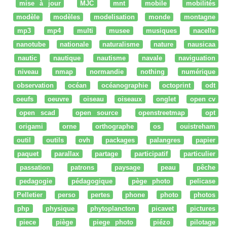
mise à jour
MJC
mnt
mobile
mobilités
modèle
modèles
modelisation
monde
montagne
mp3
mp4
multi
musee
musiques
nacelle
nanotube
nationale
naturalisme
nature
nausicaa
nautic
nautique
nautisme
navale
naviguation
niveau
nmap
normandie
nothing
numérique
observation
océan
océanographie
octoprint
odt
oeufs
oeuvre
oiseau
oiseaux
onglet
open cv
open scad
open source
openstreetmap
opt
origami
orne
orthographe
os
ouistreham
outil
outils
ovh
packages
palangres
papier
paquet
parallax
partage
participatif
particulier
passation
patrons
paysage
peau
pêche
pedagogie
pédagogique
pège photo
pelicase
Pelletier
perso
pertes
phone
photo
photos
php
physique
phytoplancton
picavet
pictures
piece
piège
piege photo
piézo
pilotage