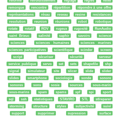
réforme
refroidissement
réglage
regles
relief
remorque
rencontre
répartition
répondre à une offre
représentations
résau
reseau
resine
resistances
resolution
reunion
réunions
robot
robotique
rotate
rotatif
ROV
rugeux
rugosité
RunAudio
saint Brieuc
salinité
saphir
savoirs
science
sciences
sciences humaines
sciences marines
sciences participatives
scientifique
scinder
screen
script
sécuriser
sécurité
serveur
service_publique
servo
set
sets
shapefile
shp
signal
simulateur
site
slicer
slide
slider
slides
smartphone
sociologie
sonde
sonore
sonores
sons
sosie
sources
sous-marin
sous-marins
spam
spams
spf
spi
sport
sql
ssh
statistiques
STAVIRO
STL
stlreparer
storming
structure
styles
subjectivité
suivi
support
supprimer
supression
surface