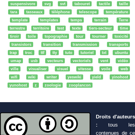
suspensivore
svg
svt
tabouret
tactile
taille
tara
tasseaux
téléphone
telescope
température
template
templates
temps
terrain
Terre
terrestre
territoire
test
texte
tiers-secteur
time
tiroir
toile
topographie
tour
tourner
toxicité
transistors
transition
transmission
transports
trap
troc
ttf
tty
tuto
tutoriel
txt
ubuntu
umap
usb
vecteurs
vectoriels
vent
vidéo
ville
visualiser
visuel
vitesse
voile
web
wifi
wiki
writer
yeswiki
yield
yinohost
yunohost
z
zoologie
zooplancon
Droits d'auteurs
:
tous les
contenues de ce