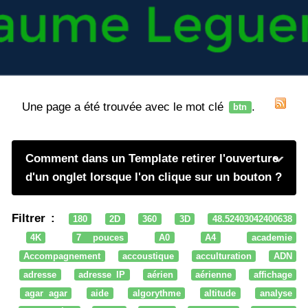
Une page a été trouvée avec le mot clé
.
btn
Comment dans un Template retirer l'ouverture
d'un onglet lorsque l'on clique sur un bouton ?
Filtrer :
180
2D
360
3D
48.52403042400638
4K
7 pouces
A0
A4
academie
Accompagnement
accoustique
acculturation
ADN
adresse
adresse IP
aérien
aérienne
affichage
agar agar
aide
algorythme
altitude
analyse