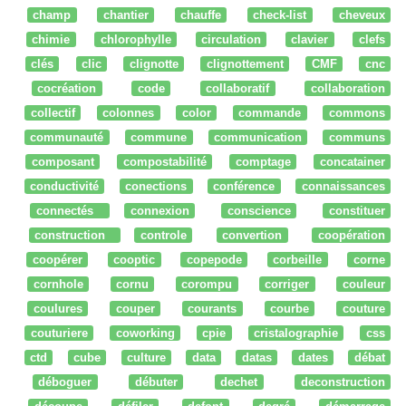
champ
chantier
chauffe
check-list
cheveux
chimie
chlorophylle
circulation
clavier
clefs
clés
clic
clignotte
clignottement
CMF
cnc
cocréation
code
collaboratif
collaboration
collectif
colonnes
color
commande
commons
communauté
commune
communication
communs
composant
compostabilité
comptage
concatainer
conductivité
conections
conférence
connaissances
connectés
connexion
conscience
constituer
construction
controle
convertion
coopération
coopérer
cooptic
copepode
corbeille
corne
cornhole
cornu
corompu
corriger
couleur
coulures
couper
courants
courbe
couture
couturiere
coworking
cpie
cristalographie
css
ctd
cube
culture
data
datas
dates
débat
déboguer
débuter
dechet
deconstruction