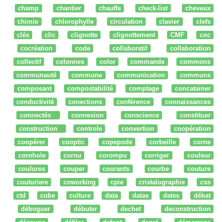
champ
chantier
chauffe
check-list
cheveux
chimie
chlorophylle
circulation
clavier
clefs
clés
clic
clignotte
clignottement
CMF
cnc
cocréation
code
collaboratif
collaboration
collectif
colonnes
color
commande
commons
communauté
commune
communication
communs
composant
compostabilité
comptage
concatainer
conductivité
conections
conférence
connaissances
connectés
connexion
conscience
constituer
construction
controle
convertion
coopération
coopérer
cooptic
copepode
corbeille
corne
cornhole
cornu
corompu
corriger
couleur
coulures
couper
courants
courbe
couture
couturiere
coworking
cpie
cristalographie
css
ctd
cube
culture
data
datas
dates
débat
déboguer
débuter
dechet
deconstruction