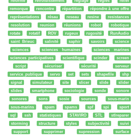
réforme
refroidissement
réglage
regles
relief
remorque
rencontre
répartition
répondre à une offre
représentations
résau
reseau
resine
resistances
resolution
reunion
réunions
robot
robotique
rotate
rotatif
ROV
rugeux
rugosité
RunAudio
saint Brieuc
salinité
saphir
savoirs
science
sciences
sciences humaines
sciences marines
sciences participatives
scientifique
scinder
screen
script
sécuriser
sécurité
serveur
service_publique
servo
set
sets
shapefile
shp
signal
simulateur
site
slicer
slide
slider
slides
smartphone
sociologie
sonde
sonore
sonores
sons
sosie
sources
sous-marin
sous-marins
spam
spams
spf
spi
sport
sql
ssh
statistiques
STAVIRO
STL
stlreparer
storming
structure
styles
subjectivité
suivi
support
supprimer
supression
surface