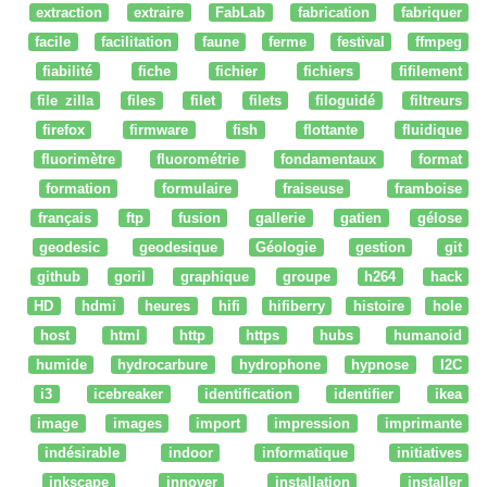
extraction
extraire
FabLab
fabrication
fabriquer
facile
facilitation
faune
ferme
festival
ffmpeg
fiabilité
fiche
fichier
fichiers
fifilement
file zilla
files
filet
filets
filoguidé
filtreurs
firefox
firmware
fish
flottante
fluidique
fluorimètre
fluorométrie
fondamentaux
format
formation
formulaire
fraiseuse
framboise
français
ftp
fusion
gallerie
gatien
gélose
geodesic
geodesique
Géologie
gestion
git
github
goril
graphique
groupe
h264
hack
HD
hdmi
heures
hifi
hifiberry
histoire
hole
host
html
http
https
hubs
humanoid
humide
hydrocarbure
hydrophone
hypnose
I2C
i3
icebreaker
identification
identifier
ikea
image
images
import
impression
imprimante
indésirable
indoor
informatique
initiatives
inkscape
innover
installation
installer