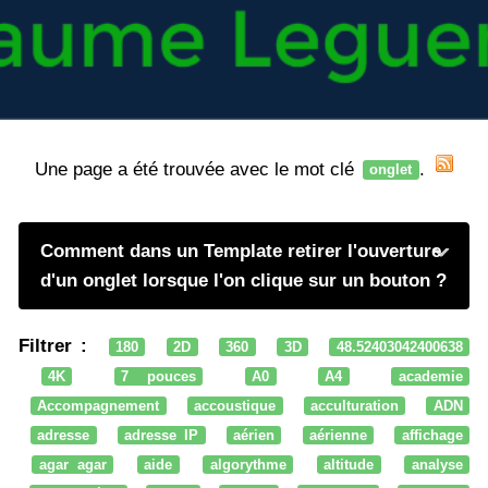
Une page a été trouvée avec le mot clé
.
onglet
Comment dans un Template retirer l'ouverture
d'un onglet lorsque l'on clique sur un bouton ?
Filtrer :
180
2D
360
3D
48.52403042400638
4K
7 pouces
A0
A4
academie
Accompagnement
accoustique
acculturation
ADN
adresse
adresse IP
aérien
aérienne
affichage
agar agar
aide
algorythme
altitude
analyse