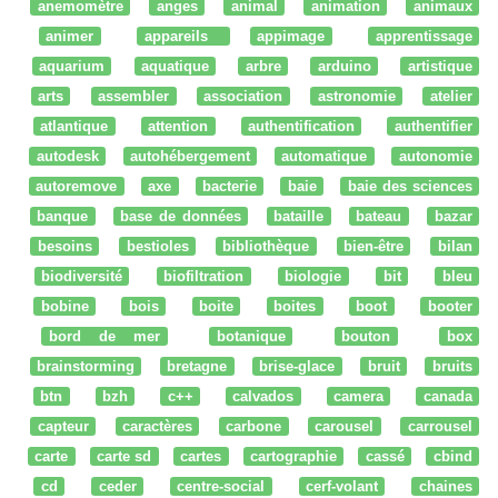
anemomètre
anges
animal
animation
animaux
animer
appareils
appimage
apprentissage
aquarium
aquatique
arbre
arduino
artistique
arts
assembler
association
astronomie
atelier
atlantique
attention
authentification
authentifier
autodesk
autohébergement
automatique
autonomie
autoremove
axe
bacterie
baie
baie des sciences
banque
base de données
bataille
bateau
bazar
besoins
bestioles
bibliothèque
bien-être
bilan
biodiversité
biofiltration
biologie
bit
bleu
bobine
bois
boite
boites
boot
booter
bord de mer
botanique
bouton
box
brainstorming
bretagne
brise-glace
bruit
bruits
btn
bzh
c++
calvados
camera
canada
capteur
caractères
carbone
carousel
carrousel
carte
carte sd
cartes
cartographie
cassé
cbind
cd
ceder
centre-social
cerf-volant
chaines