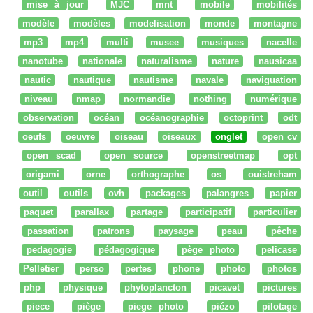
mise à jour
MJC
mnt
mobile
mobilités
modèle
modèles
modelisation
monde
montagne
mp3
mp4
multi
musee
musiques
nacelle
nanotube
nationale
naturalisme
nature
nausicaa
nautic
nautique
nautisme
navale
naviguation
niveau
nmap
normandie
nothing
numérique
observation
océan
océanographie
octoprint
odt
oeufs
oeuvre
oiseau
oiseaux
onglet
open cv
open scad
open source
openstreetmap
opt
origami
orne
orthographe
os
ouistreham
outil
outils
ovh
packages
palangres
papier
paquet
parallax
partage
participatif
particulier
passation
patrons
paysage
peau
pêche
pedagogie
pédagogique
pège photo
pelicase
Pelletier
perso
pertes
phone
photo
photos
php
physique
phytoplancton
picavet
pictures
piece
piège
piege photo
piézo
pilotage