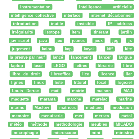
instrumentation
Intelligence artificielle
intelligence collective
interface
internet décarbonner
introduction
inutile
invisible
IP address
irrégularité
isotope
item
itinérant
jardin
jav script
java
jeu
jeunes
jeux
jpg
js
jugement
kaiou
kap
kayak
kiff
kite
la preuve par neuf
lancé
lancement
lancer
langue
laptop
laser
LEGO
lettres
librairie
libre
libre de droit
libreoffice
lice
licence
lier
lignes
linux
liste
littoral
local
logiciel
Louis Derrac
mail
mairie
maison
MAJ
maquette
marama
marche
marelac
marine
marins
Maslow
matrices
mediane
mediation
memoire
menuiserie
mer
mersea
metal
météo
méthode
methodologie
meubles
MICADO
microphagie
microscope
mini
ministre