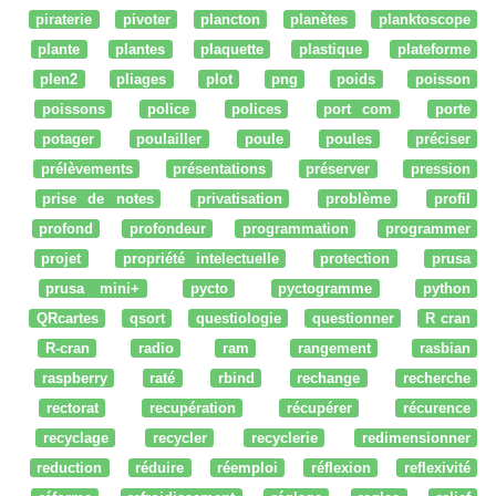
piraterie
pivoter
plancton
planètes
planktoscope
plante
plantes
plaquette
plastique
plateforme
plen2
pliages
plot
png
poids
poisson
poissons
police
polices
port com
porte
potager
poulailler
poule
poules
préciser
prélèvements
présentations
préserver
pression
prise de notes
privatisation
problème
profil
profond
profondeur
programmation
programmer
projet
propriété intelectuelle
protection
prusa
prusa mini+
pycto
pyctogramme
python
QRcartes
qsort
questiologie
questionner
R cran
R-cran
radio
ram
rangement
rasbian
raspberry
raté
rbind
rechange
recherche
rectorat
recupération
récupérer
récurence
recyclage
recycler
recyclerie
redimensionner
reduction
réduire
réemploi
réflexion
reflexivité