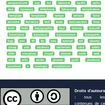
suspensivore
svg
svt
tabouret
tactile
taille
tara
tasseaux
téléphone
telescope
température
template
templates
temps
terrain
Terre
terrestre
territoire
test
texte
tiers-secteur
time
tiroir
toile
topographie
tour
tourner
toxicité
transistors
transition
transmission
transports
trap
troc
ttf
tty
tuto
tutoriel
txt
ubuntu
umap
usb
vecteurs
vectoriels
vent
vidéo
ville
visualiser
visuel
vitesse
voile
web
wifi
wiki
writer
yeswiki
yield
yinohost
yunohost
z
zoologie
zooplancon
Droits d'auteurs
:
tous les
contenues de ce