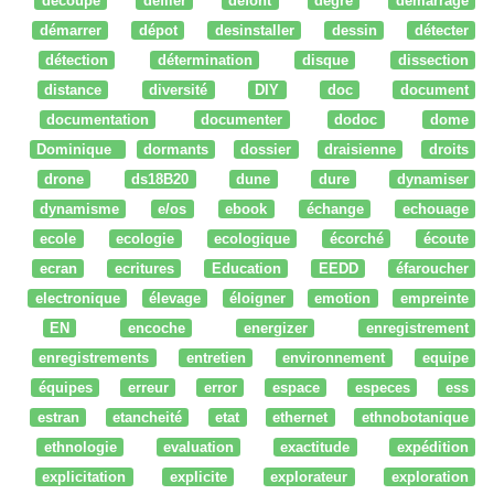
découpe
défiler
defont
degré
démarrage
démarrer
dépot
desinstaller
dessin
détecter
détection
détermination
disque
dissection
distance
diversité
DIY
doc
document
documentation
documenter
dodoc
dome
Dominique
dormants
dossier
draisienne
droits
drone
ds18B20
dune
dure
dynamiser
dynamisme
e/os
ebook
échange
echouage
ecole
ecologie
ecologique
écorché
écoute
ecran
ecritures
Education
EEDD
éfaroucher
electronique
élevage
éloigner
emotion
empreinte
EN
encoche
energizer
enregistrement
enregistrements
entretien
environnement
equipe
équipes
erreur
error
espace
especes
ess
estran
etancheité
etat
ethernet
ethnobotanique
ethnologie
evaluation
exactitude
expédition
explicitation
explicite
explorateur
exploration