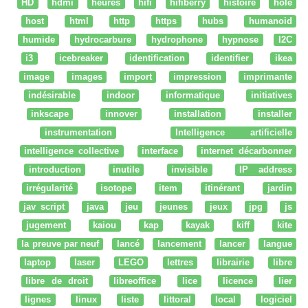
HD
hdmi
heures
hifi
hifiberry
histoire
hole
host
html
http
https
hubs
humanoid
humide
hydrocarbure
hydrophone
hypnose
I2C
i3
icebreaker
identification
identifier
ikea
image
images
import
impression
imprimante
indésirable
indoor
informatique
initiatives
inkscape
innover
installation
installer
instrumentation
Intelligence artificielle
intelligence collective
interface
internet décarbonner
introduction
inutile
invisible
IP address
irrégularité
isotope
item
itinérant
jardin
jav script
java
jeu
jeunes
jeux
jpg
js
jugement
kaiou
kap
kayak
kiff
kite
la preuve par neuf
lancé
lancement
lancer
langue
laptop
laser
LEGO
lettres
librairie
libre
libre de droit
libreoffice
lice
licence
lier
lignes
linux
liste
littoral
local
logiciel