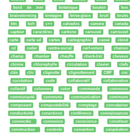
bord de mer
botanique
bouton
box
brainstorming
bretagne
brise-glace
bruit
bruits
btn
bzh
c++
calvados
camera
canada
capteur
caractères
carbone
carousel
carrousel
carte
carte sd
cartes
cartographie
cassé
cbind
cd
ceder
centre-social
cerf-volant
chaines
champ
chantier
chauffe
check-list
cheveux
chimie
chlorophylle
circulation
clavier
clefs
clés
clic
clignotte
clignottement
CMF
cnc
cocréation
code
collaboratif
collaboration
collectif
colonnes
color
commande
commons
communauté
commune
communication
communs
composant
compostabilité
comptage
concatainer
conductivité
conections
conférence
connaissances
connectés
connexion
conscience
constituer
construction
controle
convertion
coopération