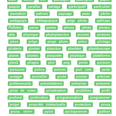
paquet
parallax
partage
participatif
particulier
passation
patrons
paysage
peau
pêche
pedagogie
pédagogique
pège photo
pelicase
Pelletier
perso
pertes
phone
photo
photos
php
physique
phytoplancton
picavet
pictures
piece
piège
piege photo
piézo
pilotage
piraterie
pivoter
plancton
planètes
planktoscope
plante
plantes
plaquette
plastique
plateforme
plen2
pliages
plot
png
poids
poisson
poissons
police
polices
port com
porte
potager
poulailler
poule
poules
préciser
prélèvements
présentations
préserver
pression
prise de notes
privatisation
problème
profil
profond
profondeur
programmation
programmer
projet
propriété intelectuelle
protection
prusa
prusa mini+
pycto
pyctogramme
python