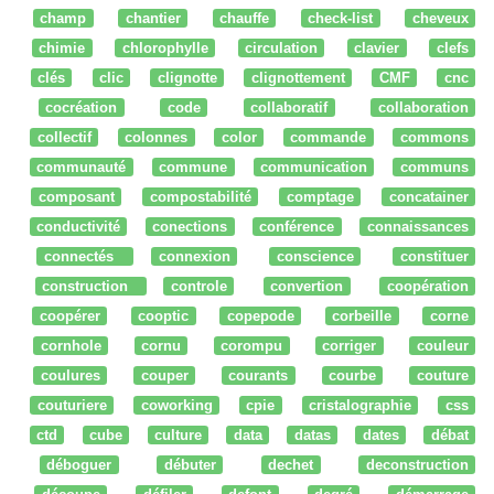
champ
chantier
chauffe
check-list
cheveux
chimie
chlorophylle
circulation
clavier
clefs
clés
clic
clignotte
clignottement
CMF
cnc
cocréation
code
collaboratif
collaboration
collectif
colonnes
color
commande
commons
communauté
commune
communication
communs
composant
compostabilité
comptage
concatainer
conductivité
conections
conférence
connaissances
connectés
connexion
conscience
constituer
construction
controle
convertion
coopération
coopérer
cooptic
copepode
corbeille
corne
cornhole
cornu
corompu
corriger
couleur
coulures
couper
courants
courbe
couture
couturiere
coworking
cpie
cristalographie
css
ctd
cube
culture
data
datas
dates
débat
déboguer
débuter
dechet
deconstruction