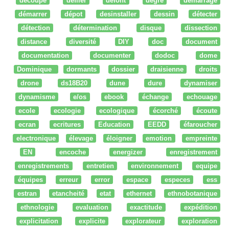
découpe
défiler
defont
degré
démarrage
démarrer
dépot
desinstaller
dessin
détecter
détection
détermination
disque
dissection
distance
diversité
DIY
doc
document
documentation
documenter
dodoc
dome
Dominique
dormants
dossier
draisienne
droits
drone
ds18B20
dune
dure
dynamiser
dynamisme
e/os
ebook
échange
echouage
ecole
ecologie
ecologique
écorché
écoute
ecran
ecritures
Education
EEDD
éfaroucher
electronique
élevage
éloigner
emotion
empreinte
EN
encoche
energizer
enregistrement
enregistrements
entretien
environnement
equipe
équipes
erreur
error
espace
especes
ess
estran
etancheité
etat
ethernet
ethnobotanique
ethnologie
evaluation
exactitude
expédition
explicitation
explicite
explorateur
exploration