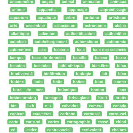
anemomètre
anges
animal
animation
animaux
animer
appareils
appimage
apprentissage
aquarium
aquatique
arbre
arduino
artistique
arts
assembler
association
astronomie
atelier
atlantique
attention
authentification
authentifier
autodesk
autohébergement
automatique
autonomie
autoremove
axe
bacterie
baie
baie des sciences
banque
base de données
bataille
bateau
bazar
besoins
bestioles
bibliothèque
bien-être
bilan
biodiversité
biofiltration
biologie
bit
bleu
bobine
bois
boite
boites
boot
booter
bord de mer
botanique
bouton
box
brainstorming
bretagne
brise-glace
bruit
bruits
btn
bzh
c++
calvados
camera
canada
capteur
caractères
carbone
carousel
carrousel
carte
carte sd
cartes
cartographie
cassé
cbind
cd
ceder
centre-social
cerf-volant
chaines