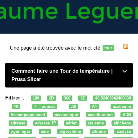
Une page a été trouvée avec le mot clé
.
tour
Comment faire une Tour de température |
Prusa Slicer
Filtrer :
180
2D
360
3D
48.52403042400638
4K
7 pouces
A0
A4
academie
Accompagnement
accoustique
acculturation
ADN
adresse
adresse IP
aérien
aérienne
affichage
agar agar
aide
algorythme
altitude
analyse