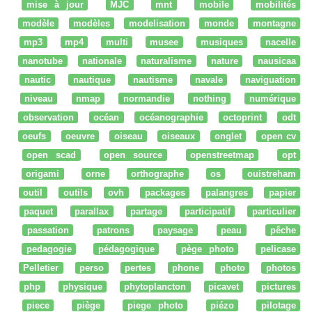
mise à jour
MJC
mnt
mobile
mobilités
modèle
modèles
modelisation
monde
montagne
mp3
mp4
multi
musee
musiques
nacelle
nanotube
nationale
naturalisme
nature
nausicaa
nautic
nautique
nautisme
navale
naviguation
niveau
nmap
normandie
nothing
numérique
observation
océan
océanographie
octoprint
odt
oeufs
oeuvre
oiseau
oiseaux
onglet
open cv
open scad
open source
openstreetmap
opt
origami
orne
orthographe
os
ouistreham
outil
outils
ovh
packages
palangres
papier
paquet
parallax
partage
participatif
particulier
passation
patrons
paysage
peau
pêche
pedagogie
pédagogique
pège photo
pelicase
Pelletier
perso
pertes
phone
photo
photos
php
physique
phytoplancton
picavet
pictures
piece
piège
piege photo
piézo
pilotage