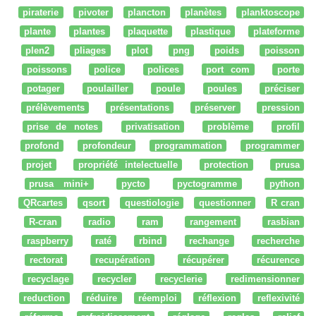
piraterie
pivoter
plancton
planètes
planktoscope
plante
plantes
plaquette
plastique
plateforme
plen2
pliages
plot
png
poids
poisson
poissons
police
polices
port com
porte
potager
poulailler
poule
poules
préciser
prélèvements
présentations
préserver
pression
prise de notes
privatisation
problème
profil
profond
profondeur
programmation
programmer
projet
propriété intelectuelle
protection
prusa
prusa mini+
pycto
pyctogramme
python
QRcartes
qsort
questiologie
questionner
R cran
R-cran
radio
ram
rangement
rasbian
raspberry
raté
rbind
rechange
recherche
rectorat
recupération
récupérer
récurence
recyclage
recycler
recyclerie
redimensionner
reduction
réduire
réemploi
réflexion
reflexivité