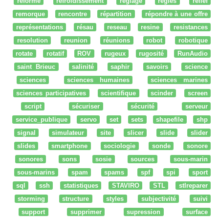
réforme
refroidissement
réglage
regles
relief
remorque
rencontre
répartition
répondre à une offre
représentations
résau
reseau
resine
resistances
resolution
reunion
réunions
robot
robotique
rotate
rotatif
ROV
rugeux
rugosité
RunAudio
saint Brieuc
salinité
saphir
savoirs
science
sciences
sciences humaines
sciences marines
sciences participatives
scientifique
scinder
screen
script
sécuriser
sécurité
serveur
service_publique
servo
set
sets
shapefile
shp
signal
simulateur
site
slicer
slide
slider
slides
smartphone
sociologie
sonde
sonore
sonores
sons
sosie
sources
sous-marin
sous-marins
spam
spams
spf
spi
sport
sql
ssh
statistiques
STAVIRO
STL
stlreparer
storming
structure
styles
subjectivité
suivi
support
supprimer
supression
surface