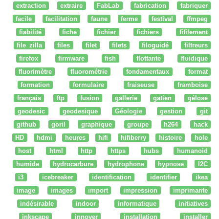
extraction
extraire
FabLab
fabrication
fabriquer
facile
facilitation
faune
ferme
festival
ffmpeg
fiabilité
fiche
fichier
fichiers
fifilement
file zilla
files
filet
filets
filoguidé
filtreurs
firefox
firmware
fish
flottante
fluidique
fluorimètre
fluorométrie
fondamentaux
format
formation
formulaire
fraiseuse
framboise
français
ftp
fusion
gallerie
gatien
gélose
geodesic
geodesique
Géologie
gestion
git
github
goril
graphique
groupe
h264
hack
HD
hdmi
heures
hifi
hifiberry
histoire
hole
host
html
http
https
hubs
humanoid
humide
hydrocarbure
hydrophone
hypnose
I2C
i3
icebreaker
identification
identifier
ikea
image
images
import
impression
imprimante
indésirable
indoor
informatique
initiatives
inkscape
innover
installation
installer