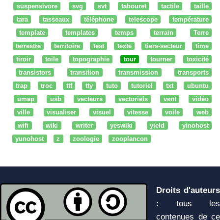
suspensivore
svg
svt
tabouret
tactile
taille
tara
tasseaux
téléphone
telescope
température
template
templates
temps
terrain
Terre
terrestre
territoire
test
texte
tiers-secteur
time
tiroir
toile
topographie
tour
tourner
toxicité
transistors
transition
transmission
transports
trap
troc
ttf
tty
tuto
tutoriel
txt
ubuntu
umap
usb
vecteurs
vectoriels
vent
vidéo
ville
visualiser
visuel
vitesse
voile
web
wifi
wiki
writer
yeswiki
yield
yinohost
yunohost
z
zoologie
zooplancon
Droits d'auteurs
:
tous les
contenues de ce