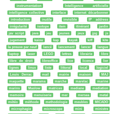
instrumentation
Intelligence artificielle
intelligence collective
interface
internet décarbonner
introduction
inutile
invisible
IP address
irrégularité
isotope
item
itinérant
jardin
jav script
java
jeu
jeunes
jeux
jpg
js
jugement
kaiou
kap
kayak
kiff
kite
la preuve par neuf
lancé
lancement
lancer
langue
laptop
laser
LEGO
lettres
librairie
libre
libre de droit
libreoffice
lice
licence
lier
lignes
linux
liste
littoral
local
logiciel
Louis Derrac
mail
mairie
maison
MAJ
maquette
marama
marche
marelac
marine
marins
Maslow
matrices
mediane
mediation
memoire
menuiserie
mer
mersea
metal
météo
méthode
methodologie
meubles
MICADO
microphagie
microscope
mini
ministre