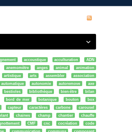
gnement
accoustique
acculturation
ADN
anemomètre
anges
animal
animation
artistique
arts
assembler
association
automatique
autonomie
autoremove
axe
bestioles
bibliothèque
bien-être
bilan
bord de mer
botanique
bouton
box
capteur
caractères
carbone
carousel
olant
chaines
champ
chantier
chauffe
ignottement
CMF
cnc
cocréation
code
ne
communication
communs
composant