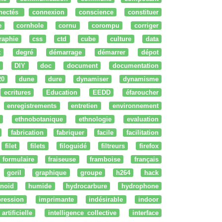
nectés
connexion
conscience
constituer
e
cornhole
cornu
corompu
corriger
raphie
css
ctd
cube
culture
data
t
degré
démarrage
démarrer
dépot
DIY
doc
document
documentation
20
dune
dure
dynamiser
dynamisme
ecritures
Education
EEDD
éfaroucher
enregistrements
entretien
environnement
ethnobotanique
ethnologie
evaluation
fabrication
fabriquer
facile
facilitation
filet
filets
filoguidé
filtreurs
firefox
formulaire
fraiseuse
framboise
français
goril
graphique
groupe
h264
hack
noid
humide
hydrocarbure
hydrophone
ression
imprimante
indésirable
indoor
artificielle
intelligence collective
interface