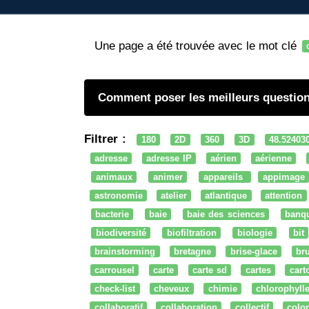
Une page a été trouvée avec le mot clé
Comment poser les meilleurs questio
Filtrer :
180
2D
360
3D
48.52403
adresse
adresse IP
aérien
aérienne
animaux
animer
appareils
appimage
astronomie
atelier
atlantique
attention
bacterie
baie
baie des sciences
banq
biodiversité
biofiltration
biologie
bit
brainstorming
bretagne
brise-glace
bru
carrousel
carte
carte sd
cartes
cart
check-list
cheveux
chimie
chlorophyll
collaboratif
collaboration
collectif
colo