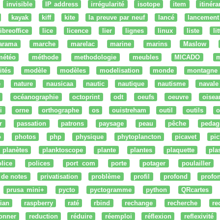
invisible
IP address
irrégularité
isotope
item
itinéra
kayak
kiff
kite
la preuve par neuf
lancé
lancement
libreoffice
lice
licence
lier
lignes
linux
liste
li
arama
marche
marelac
marine
marins
Maslow
météo
méthode
methodologie
meubles
MICADO
m
ités
modèle
modèles
modelisation
monde
montagne
e
nature
nausicaa
nautic
nautique
nautisme
navale
océanographie
octoprint
odt
oeufs
oeuvre
oisea
i
orne
orthographe
os
ouistreham
outil
outils
o
r
passation
patrons
paysage
peau
pêche
pedag
o
photos
php
physique
phytoplancton
picavet
pic
planètes
planktoscope
plante
plantes
plaquette
pla
lice
polices
port com
porte
potager
poulailler
 de notes
privatisation
problème
profil
profond
profo
prusa mini+
pycto
pyctogramme
python
QRcartes
ian
raspberry
raté
rbind
rechange
recherche
re
onner
reduction
réduire
réemploi
réflexion
reflexivité