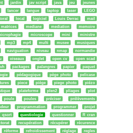
nt
jardin
jav script
java
jeu
jeunes
lancer
langue
laptop
laser
LEGO
ttoral
local
logiciel
Louis Derrac
mail
matrices
mediane
mediation
memoire
icrophagie
microscope
mini
ministre
mp3
mp4
multi
musee
musiques
naviguation
niveau
nmap
normandie
u
oiseaux
onglet
open cv
open scad
vh
packages
palangres
papier
paquet
ogie
pédagogique
pège photo
pelicase
tures
piece
piège
piege photo
piézo
stique
plateforme
plen2
pliages
plot
poule
poules
préciser
prélèvements
ndeur
programmation
programmer
projet
qsort
questiologie
questionner
R cran
ctorat
recupération
récupérer
récurence
réforme
refroidissement
réglage
regles