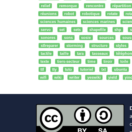
relief
remorque
rencontre
répartition
réunions
robot
robotique
rotate
rota
sciences humaines
sciences marines
scien
servo
set
sets
shapefile
shp
s
sonores
sons
sosie
sources
sous
stlreparer
storming
structure
styles
tactile
taille
tara
tasseaux
téléphon
texte
tiers-secteur
time
tiroir
toile
ttf
tty
tuto
tutoriel
txt
ubuntu
wifi
wiki
writer
yeswiki
yield
yin
a
c