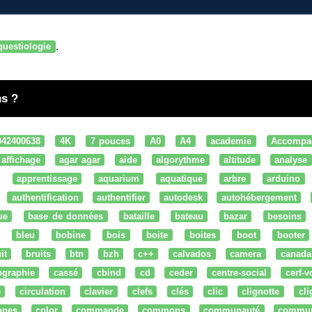
.
questiologie
ns ?
042400638
4K
7 pouces
A0
A4
academie
Accompa
affichage
agar agar
aide
algorythme
altitude
analyse
apprentissage
aquarium
aquatique
arbre
arduino
authentification
authentifier
autodesk
autohébergement
ue
base de données
bataille
bateau
bazar
besoins
bleu
bobine
bois
boite
boites
boot
booter
it
bruits
btn
bzh
c++
calvados
camera
canada
ographie
cassé
cbind
cd
ceder
centre-social
cerf-v
e
circulation
clavier
clefs
clés
clic
clignotte
cl
nnes
color
commande
commons
communauté
commu