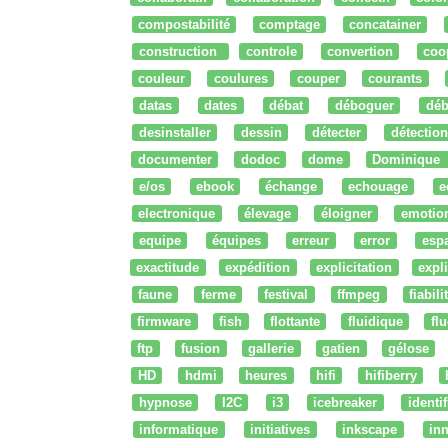
compostabilité
comptage
concatainer
construction
controle
convertion
coo
couleur
coulures
couper
courants
datas
dates
débat
déboguer
déb
desinstaller
dessin
détecter
détection
documenter
dodoc
dome
Dominique
e/os
ebook
échange
echouage
e
electronique
élevage
éloigner
emotio
equipe
équipes
erreur
error
esp
exactitude
expédition
explicitation
expli
faune
ferme
festival
ffmpeg
fiabili
firmware
fish
flottante
fluidique
fl
ftp
fusion
gallerie
gatien
gélose
HD
hdmi
heures
hifi
hifiberry
hypnose
I2C
i3
icebreaker
identi
informatique
initiatives
inkscape
in