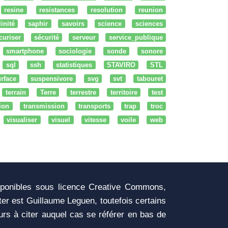
resine
resistances
resolution
reunion
linité
saphir
savoirs
science
sciences
curiser
sécurité
serveur
service_publique
smartphone
sociologie
sonde
sonore
sql
ssh
statistiques
STAVIRO
STL
rface
suspensivore
svg
svt
tabouret
terrain
Terre
terrestre
territoire
test
tion
transmission
transports
trap
troc
visualiser
visuel
vitesse
voile
web
sponibles sous licence Creative Commons,
iter est Guillaume Leguen, toutefois certains
urs à citer auquel cas se référer en bas de