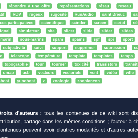
répondre à une offre
représentations
résau
reseau
tif
ROV
rugeux
rugosité
RunAudio
saint Brieuc
sa
ces participatives
scientifique
scinder
screen
script
sé
ignal
simulateur
site
slicer
slide
slider
slides
-marin
sous-marins
spam
spams
spf
spi
sport
subjectivité
suivi
support
supprimer
supression
su
e
telescope
température
template
templates
temps
topographie
tour
tourner
toxicité
transistors
transi
umap
usb
vecteurs
vectoriels
vent
vidéo
ville
ohost
yunohost
z
zoologie
zooplancon
Droits d'auteurs :
tous les contenues de ce wiki sont di
ttribution, partage dans les mêmes conditions ; l'auteur à c
ontenues peuvent avoir d'autres modalités et d'autres aute