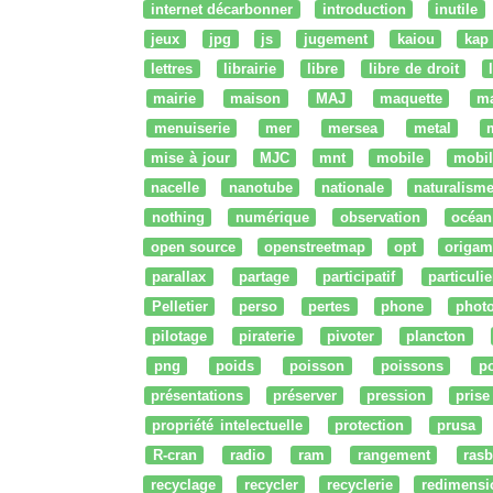
internet décarbonner
introduction
inutile
jeux
jpg
js
jugement
kaiou
kap
lettres
librairie
libre
libre de droit
mairie
maison
MAJ
maquette
m
menuiserie
mer
mersea
metal
mise à jour
MJC
mnt
mobile
mobil
nacelle
nanotube
nationale
naturalism
nothing
numérique
observation
océan
open source
openstreetmap
opt
origam
parallax
partage
participatif
particulie
Pelletier
perso
pertes
phone
phot
pilotage
piraterie
pivoter
plancton
png
poids
poisson
poissons
po
présentations
préserver
pression
prise
propriété intelectuelle
protection
prusa
R-cran
radio
ram
rangement
rasb
recyclage
recycler
recyclerie
redimensi