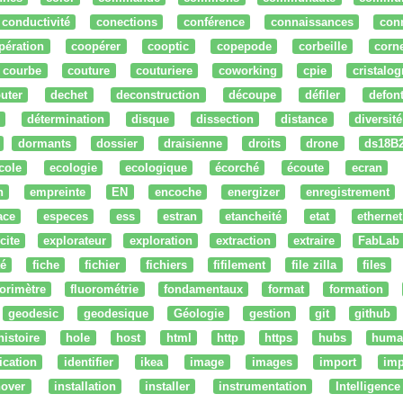
conductivité
conections
conférence
connaissances
con
pération
coopérer
cooptic
copepode
corbeille
corn
courbe
couture
couturiere
coworking
cpie
cristalog
uter
dechet
deconstruction
découpe
défiler
defon
détermination
disque
dissection
distance
diversité
dormants
dossier
draisienne
droits
drone
ds18B
cole
ecologie
ecologique
écorché
écoute
ecran
n
empreinte
EN
encoche
energizer
enregistrement
ace
especes
ess
estran
etancheité
etat
ethernet
cite
explorateur
exploration
extraction
extraire
FabLab
té
fiche
fichier
fichiers
fifilement
file zilla
files
uorimètre
fluorométrie
fondamentaux
format
formation
geodesic
geodesique
Géologie
gestion
git
github
histoire
hole
host
html
http
https
hubs
huma
fication
identifier
ikea
image
images
import
imp
nover
installation
installer
instrumentation
Intelligence 