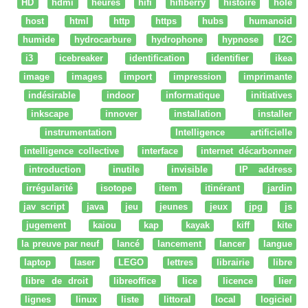
HD
hdmi
heures
hifi
hifiberry
histoire
hole
host
html
http
https
hubs
humanoid
humide
hydrocarbure
hydrophone
hypnose
I2C
i3
icebreaker
identification
identifier
ikea
image
images
import
impression
imprimante
indésirable
indoor
informatique
initiatives
inkscape
innover
installation
installer
instrumentation
Intelligence artificielle
intelligence collective
interface
internet décarbonner
introduction
inutile
invisible
IP address
irrégularité
isotope
item
itinérant
jardin
jav script
java
jeu
jeunes
jeux
jpg
js
jugement
kaiou
kap
kayak
kiff
kite
la preuve par neuf
lancé
lancement
lancer
langue
laptop
laser
LEGO
lettres
librairie
libre
libre de droit
libreoffice
lice
licence
lier
lignes
linux
liste
littoral
local
logiciel