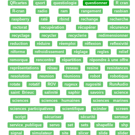
QRcartes
qsort
questiologie
questionner
R cran
R-cran
radio
ram
rangement
rasbian
raspberry
raté
rbind
rechange
recherche
rectorat
recupération
récupérer
récurence
recyclage
recycler
recyclerie
redimensionner
reduction
réduire
réemploi
réflexion
reflexivité
réforme
refroidissement
réglage
regles
relief
remorque
rencontre
répartition
répondre à une offre
représentations
résau
reseau
resine
resistances
resolution
reunion
réunions
robot
robotique
rotate
rotatif
ROV
rugeux
rugosité
RunAudio
saint Brieuc
salinité
saphir
savoirs
science
sciences
sciences humaines
sciences marines
sciences participatives
scientifique
scinder
screen
script
sécuriser
sécurité
serveur
service_publique
servo
set
sets
shapefile
shp
signal
simulateur
site
slicer
slide
slider