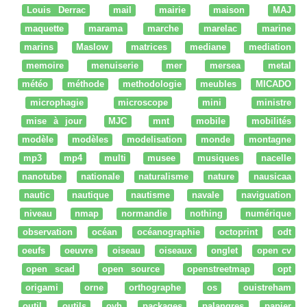
Louis Derrac
mail
mairie
maison
MAJ
maquette
marama
marche
marelac
marine
marins
Maslow
matrices
mediane
mediation
memoire
menuiserie
mer
mersea
metal
météo
méthode
methodologie
meubles
MICADO
microphagie
microscope
mini
ministre
mise à jour
MJC
mnt
mobile
mobilités
modèle
modèles
modelisation
monde
montagne
mp3
mp4
multi
musee
musiques
nacelle
nanotube
nationale
naturalisme
nature
nausicaa
nautic
nautique
nautisme
navale
naviguation
niveau
nmap
normandie
nothing
numérique
observation
océan
océanographie
octoprint
odt
oeufs
oeuvre
oiseau
oiseaux
onglet
open cv
open scad
open source
openstreetmap
opt
origami
orne
orthographe
os
ouistreham
outil
outils
ovh
packages
palangres
papier