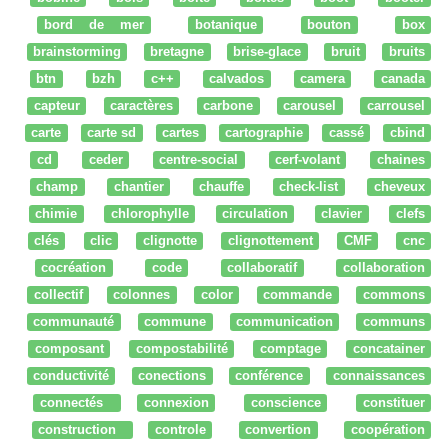
bord de mer
botanique
bouton
box
brainstorming
bretagne
brise-glace
bruit
bruits
btn
bzh
c++
calvados
camera
canada
capteur
caractères
carbone
carousel
carrousel
carte
carte sd
cartes
cartographie
cassé
cbind
cd
ceder
centre-social
cerf-volant
chaines
champ
chantier
chauffe
check-list
cheveux
chimie
chlorophylle
circulation
clavier
clefs
clés
clic
clignotte
clignottement
CMF
cnc
cocréation
code
collaboratif
collaboration
collectif
colonnes
color
commande
commons
communauté
commune
communication
communs
composant
compostabilité
comptage
concatainer
conductivité
conections
conférence
connaissances
connectés
connexion
conscience
constituer
construction
controle
convertion
coopération