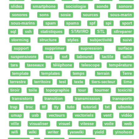
slides
smartphone
sociologie
sonde
sonore
sonores
sons
sosie
sources
sous-marin
sous-marins
spam
spams
spf
spi
sport
sql
ssh
statistiques
STAVIRO
STL
stlreparer
storming
structure
styles
subjectivité
suivi
support
supprimer
supression
surface
suspensivore
svg
svt
tabouret
tactile
taille
tara
tasseaux
téléphone
telescope
température
template
templates
temps
terrain
Terre
terrestre
territoire
test
texte
tiers-secteur
time
tiroir
toile
topographie
tour
tourner
toxicité
transistors
transition
transmission
transports
trap
troc
ttf
tty
tuto
tutoriel
txt
ubuntu
umap
usb
vecteurs
vectoriels
vent
vidéo
ville
visualiser
visuel
vitesse
voile
web
wifi
wiki
writer
yeswiki
yield
yinohost