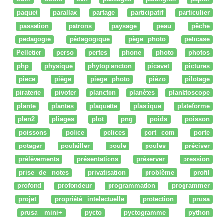
paquet
parallax
partage
participatif
particulier
passation
patrons
paysage
peau
pêche
pedagogie
pédagogique
pège photo
pelicase
Pelletier
perso
pertes
phone
photo
photos
php
physique
phytoplancton
picavet
pictures
piece
piège
piege photo
piézo
pilotage
piraterie
pivoter
plancton
planètes
planktoscope
plante
plantes
plaquette
plastique
plateforme
plen2
pliages
plot
png
poids
poisson
poissons
police
polices
port com
porte
potager
poulailler
poule
poules
préciser
prélèvements
présentations
préserver
pression
prise de notes
privatisation
problème
profil
profond
profondeur
programmation
programmer
projet
propriété intelectuelle
protection
prusa
prusa mini+
pycto
pyctogramme
python