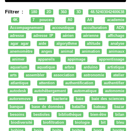
Filtrer :
180
2D
360
3D
48.52403042400638
4K
7 pouces
A0
A4
academie
Accompagnement
accoustique
acculturation
ADN
adresse
adresse IP
aérien
aérienne
affichage
agar agar
aide
algorythme
altitude
analyse
anemomètre
anges
animal
animation
animaux
animer
appareils
appimage
apprentissage
aquarium
aquatique
arbre
arduino
artistique
arts
assembler
association
astronomie
atelier
atlantique
attention
authentification
authentifier
autodesk
autohébergement
automatique
autonomie
autoremove
axe
bacterie
baie
baie des sciences
banque
base de données
bataille
bateau
bazar
besoins
bestioles
bibliothèque
bien-être
bilan
biodiversité
biofiltration
biologie
bit
bleu
bobine
bois
boite
boites
boot
booter