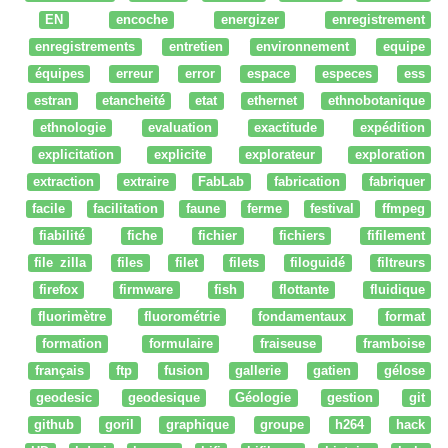
EN
encoche
energizer
enregistrement
enregistrements
entretien
environnement
equipe
équipes
erreur
error
espace
especes
ess
estran
etancheité
etat
ethernet
ethnobotanique
ethnologie
evaluation
exactitude
expédition
explicitation
explicite
explorateur
exploration
extraction
extraire
FabLab
fabrication
fabriquer
facile
facilitation
faune
ferme
festival
ffmpeg
fiabilité
fiche
fichier
fichiers
fifilement
file zilla
files
filet
filets
filoguidé
filtreurs
firefox
firmware
fish
flottante
fluidique
fluorimètre
fluorométrie
fondamentaux
format
formation
formulaire
fraiseuse
framboise
français
ftp
fusion
gallerie
gatien
gélose
geodesic
geodesique
Géologie
gestion
git
github
goril
graphique
groupe
h264
hack