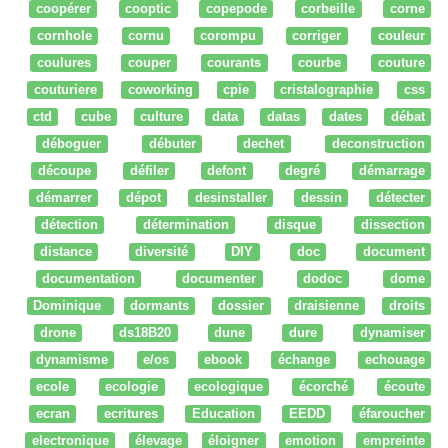
coopérer
cooptic
copepode
corbeille
corne
cornhole
cornu
corompu
corriger
couleur
coulures
couper
courants
courbe
couture
couturiere
coworking
cpie
cristalographie
css
ctd
cube
culture
data
datas
dates
débat
déboguer
débuter
dechet
deconstruction
découpe
défiler
defont
degré
démarrage
démarrer
dépot
desinstaller
dessin
détecter
détection
détermination
disque
dissection
distance
diversité
DIY
doc
document
documentation
documenter
dodoc
dome
Dominique
dormants
dossier
draisienne
droits
drone
ds18B20
dune
dure
dynamiser
dynamisme
e/os
ebook
échange
echouage
ecole
ecologie
ecologique
écorché
écoute
ecran
ecritures
Education
EEDD
éfaroucher
electronique
élevage
éloigner
emotion
empreinte