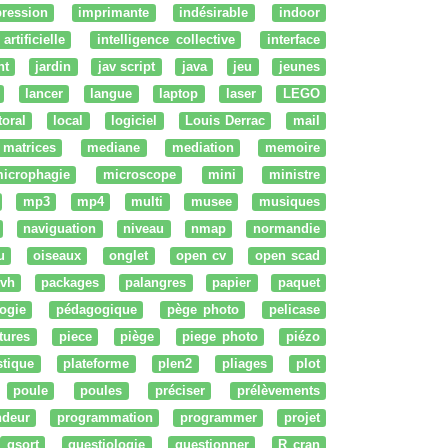
ression
imprimante
indésirable
indoor
artificielle
intelligence collective
interface
nt
jardin
jav script
java
jeu
jeunes
lancer
langue
laptop
laser
LEGO
ttoral
local
logiciel
Louis Derrac
mail
matrices
mediane
mediation
memoire
icrophagie
microscope
mini
ministre
mp3
mp4
multi
musee
musiques
naviguation
niveau
nmap
normandie
u
oiseaux
onglet
open cv
open scad
vh
packages
palangres
papier
paquet
ogie
pédagogique
pège photo
pelicase
tures
piece
piège
piege photo
piézo
stique
plateforme
plen2
pliages
plot
poule
poules
préciser
prélèvements
ndeur
programmation
programmer
projet
qsort
questiologie
questionner
R cran