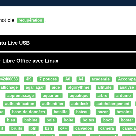
mot clé
.
recupération
ntu Live USB
 Libre Office avec Linux
042400638
4K
7 pouces
A0
A4
academie
Accompa
affichage
agar agar
aide
algorythme
altitude
analyse
apprentissage
aquarium
aquatique
arbre
arduino
authentification
authentifier
autodesk
autohébergement
ue
base de données
bataille
bateau
bazar
besoins
bleu
bobine
bois
boite
boites
boot
booter
it
bruits
btn
bzh
c++
calvados
camera
canada