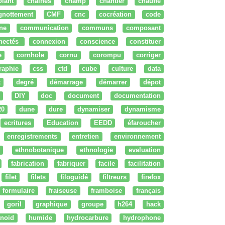
olant
chaines
champ
chantier
chauffe
ignottement
CMF
cnc
cocréation
code
ne
communication
communs
composant
nectés
connexion
conscience
constituer
e
cornhole
cornu
corompu
corriger
raphie
css
ctd
cube
culture
data
t
degré
démarrage
démarrer
dépot
DIY
doc
document
documentation
20
dune
dure
dynamiser
dynamisme
ecritures
Education
EEDD
éfaroucher
enregistrements
entretien
environnement
ethnobotanique
ethnologie
evaluation
fabrication
fabriquer
facile
facilitation
filet
filets
filoguidé
filtreurs
firefox
formulaire
fraiseuse
framboise
français
goril
graphique
groupe
h264
hack
noid
humide
hydrocarbure
hydrophone