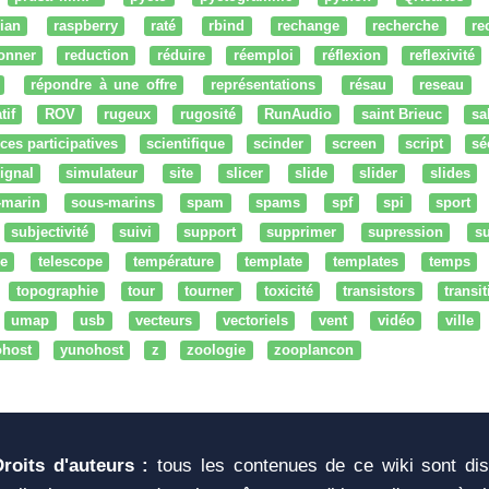
ian
raspberry
raté
rbind
rechange
recherche
re
onner
reduction
réduire
réemploi
réflexion
reflexivité
répondre à une offre
représentations
résau
reseau
tif
ROV
rugeux
rugosité
RunAudio
saint Brieuc
sa
ces participatives
scientifique
scinder
screen
script
sé
ignal
simulateur
site
slicer
slide
slider
slides
-marin
sous-marins
spam
spams
spf
spi
sport
subjectivité
suivi
support
supprimer
supression
su
e
telescope
température
template
templates
temps
topographie
tour
tourner
toxicité
transistors
transi
umap
usb
vecteurs
vectoriels
vent
vidéo
ville
ohost
yunohost
z
zoologie
zooplancon
Droits d'auteurs :
tous les contenues de ce wiki sont di