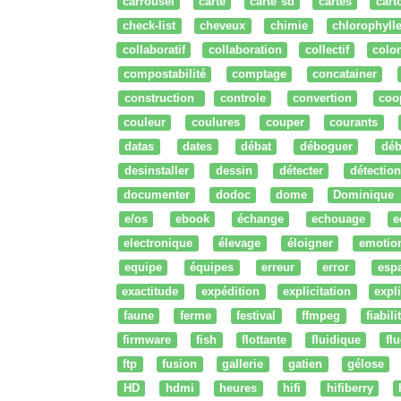
carrousel
carte
carte sd
cartes
cart
check-list
cheveux
chimie
chlorophyll
collaboratif
collaboration
collectif
colo
compostabilité
comptage
concatainer
construction
controle
convertion
coo
couleur
coulures
couper
courants
datas
dates
débat
déboguer
déb
desinstaller
dessin
détecter
détection
documenter
dodoc
dome
Dominique
e/os
ebook
échange
echouage
e
electronique
élevage
éloigner
emotio
equipe
équipes
erreur
error
esp
exactitude
expédition
explicitation
expli
faune
ferme
festival
ffmpeg
fiabili
firmware
fish
flottante
fluidique
fl
ftp
fusion
gallerie
gatien
gélose
HD
hdmi
heures
hifi
hifiberry