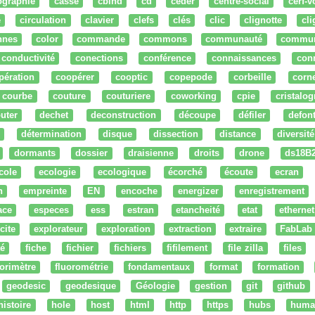
ographie
cassé
cbind
cd
ceder
centre-social
cerf-v
e
circulation
clavier
clefs
clés
clic
clignotte
cl
nnes
color
commande
commons
communauté
commu
conductivité
conections
conférence
connaissances
con
pération
coopérer
cooptic
copepode
corbeille
corn
courbe
couture
couturiere
coworking
cpie
cristalog
uter
dechet
deconstruction
découpe
défiler
defon
détermination
disque
dissection
distance
diversité
dormants
dossier
draisienne
droits
drone
ds18B
cole
ecologie
ecologique
écorché
écoute
ecran
n
empreinte
EN
encoche
energizer
enregistrement
ace
especes
ess
estran
etancheité
etat
ethernet
cite
explorateur
exploration
extraction
extraire
FabLab
té
fiche
fichier
fichiers
fifilement
file zilla
files
uorimètre
fluorométrie
fondamentaux
format
formation
geodesic
geodesique
Géologie
gestion
git
github
histoire
hole
host
html
http
https
hubs
huma