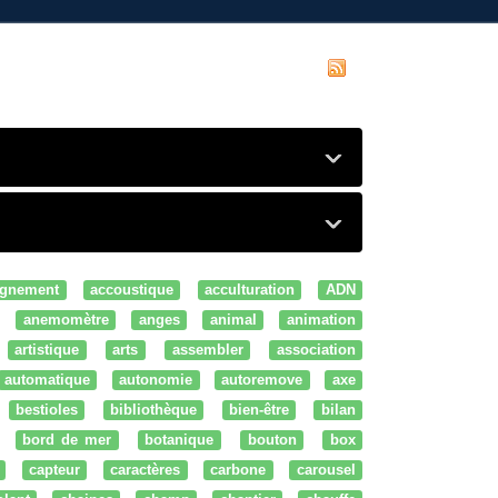
gnement
accoustique
acculturation
ADN
anemomètre
anges
animal
animation
artistique
arts
assembler
association
automatique
autonomie
autoremove
axe
bestioles
bibliothèque
bien-être
bilan
bord de mer
botanique
bouton
box
capteur
caractères
carbone
carousel