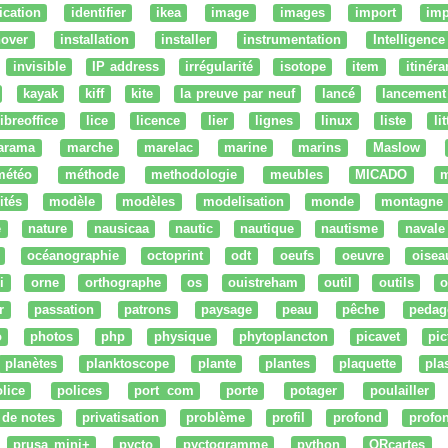
fication
identifier
ikea
image
images
import
imp
nover
installation
installer
instrumentation
Intelligence 
invisible
IP address
irrégularité
isotope
item
itinéra
kayak
kiff
kite
la preuve par neuf
lancé
lancement
libreoffice
lice
licence
lier
lignes
linux
liste
li
arama
marche
marelac
marine
marins
Maslow
météo
méthode
methodologie
meubles
MICADO
m
ités
modèle
modèles
modelisation
monde
montagne
e
nature
nausicaa
nautic
nautique
nautisme
navale
océanographie
octoprint
odt
oeufs
oeuvre
oisea
i
orne
orthographe
os
ouistreham
outil
outils
o
r
passation
patrons
paysage
peau
pêche
pedag
o
photos
php
physique
phytoplancton
picavet
pic
planètes
planktoscope
plante
plantes
plaquette
pla
lice
polices
port com
porte
potager
poulailler
 de notes
privatisation
problème
profil
profond
profo
prusa mini+
pycto
pyctogramme
python
QRcartes