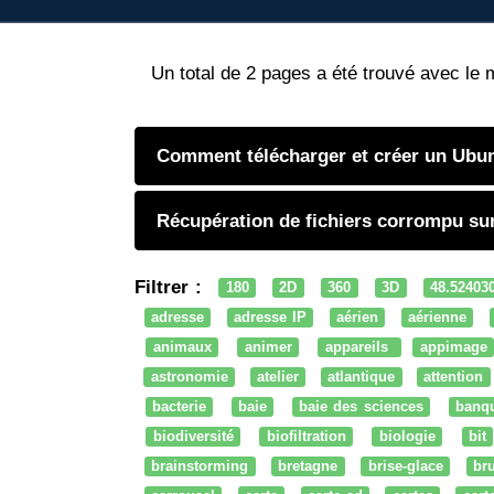
Un total de 2 pages a été trouvé avec le 
Comment télécharger et créer un Ubu
Récupération de fichiers corrompu sur
Filtrer :
180
2D
360
3D
48.52403
adresse
adresse IP
aérien
aérienne
animaux
animer
appareils
appimage
astronomie
atelier
atlantique
attention
bacterie
baie
baie des sciences
banq
biodiversité
biofiltration
biologie
bit
brainstorming
bretagne
brise-glace
bru