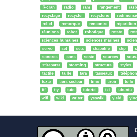
R-cran
radio
ram
rangement
rasb
recyclage
recycler
recyclerie
redimensi
relief
remorque
rencontre
répartition
réunions
robot
robotique
rotate
rota
sciences humaines
sciences marines
scien
servo
set
sets
shapefile
shp
s
sonores
sons
sosie
sources
sous
stlreparer
storming
structure
styles
tactile
taille
tara
tasseaux
téléphon
texte
tiers-secteur
time
tiroir
toile
ttf
tty
tuto
tutoriel
txt
ubuntu
wifi
wiki
writer
yeswiki
yield
yin