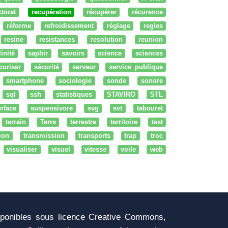
ctorat
recupération
récupérer
récurence
réforme
refroidissement
réglage
regles
resine
resistances
resolution
reunion
linité
saphir
savoirs
science
sciences
curiser
sécurité
serveur
service_publique
smartphone
sociologie
sonde
sonore
sql
ssh
statistiques
STAVIRO
STL
rface
suspensivore
svg
svt
tabouret
terrain
Terre
terrestre
territoire
test
tion
transmission
transports
trap
troc
visualiser
visuel
vitesse
voile
web
sponibles sous licence Creative Commons,