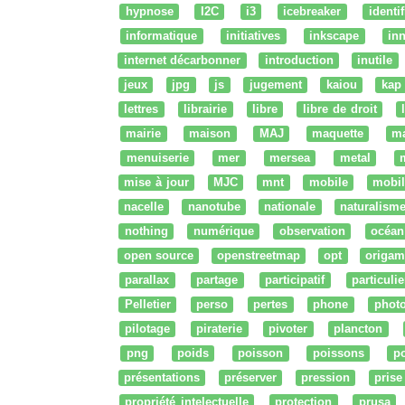
hypnose
I2C
i3
icebreaker
identi
informatique
initiatives
inkscape
in
internet décarbonner
introduction
inutile
jeux
jpg
js
jugement
kaiou
kap
lettres
librairie
libre
libre de droit
mairie
maison
MAJ
maquette
m
menuiserie
mer
mersea
metal
mise à jour
MJC
mnt
mobile
mobil
nacelle
nanotube
nationale
naturalism
nothing
numérique
observation
océan
open source
openstreetmap
opt
origam
parallax
partage
participatif
particulie
Pelletier
perso
pertes
phone
phot
pilotage
piraterie
pivoter
plancton
png
poids
poisson
poissons
po
présentations
préserver
pression
prise
propriété intelectuelle
protection
prusa