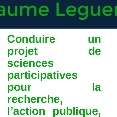
Conduire un
projet de
sciences
participatives
pour la
recherche,
l’action publique,