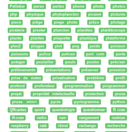
Pelletier
perso
pertes
phone
photo
photos
php
physique
phytoplancton
picavet
pictures
piece
piège
piege photo
piézo
pilotage
piraterie
pivoter
plancton
planètes
planktoscope
plante
plantes
plaquette
plastique
plateforme
plen2
pliages
plot
png
poids
poisson
poissons
police
polices
port com
porte
potager
poulailler
poule
poules
préciser
prélèvements
présentations
préserver
pression
prise de notes
privatisation
problème
profil
profond
profondeur
programmation
programmer
projet
propriété intelectuelle
protection
prusa
prusa mini+
pycto
pyctogramme
python
QRcartes
qsort
questiologie
questionner
R cran
R-cran
radio
ram
rangement
rasbian
raspberry
raté
rbind
rechange
recherche