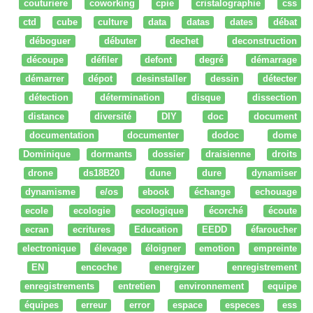
couturiere
coworking
cpie
cristalographie
css
ctd
cube
culture
data
datas
dates
débat
déboguer
débuter
dechet
deconstruction
découpe
défiler
defont
degré
démarrage
démarrer
dépot
desinstaller
dessin
détecter
détection
détermination
disque
dissection
distance
diversité
DIY
doc
document
documentation
documenter
dodoc
dome
Dominique
dormants
dossier
draisienne
droits
drone
ds18B20
dune
dure
dynamiser
dynamisme
e/os
ebook
échange
echouage
ecole
ecologie
ecologique
écorché
écoute
ecran
ecritures
Education
EEDD
éfaroucher
electronique
élevage
éloigner
emotion
empreinte
EN
encoche
energizer
enregistrement
enregistrements
entretien
environnement
equipe
équipes
erreur
error
espace
especes
ess