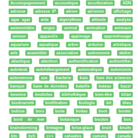
Accompagnement
accoustique
acculturation
ADN
adresse
adresse IP
aérien
aérienne
affichage
agar agar
aide
algorythme
altitude
analyse
anemomètre
anges
animal
animation
animaux
animer
appareils
appimage
apprentissage
aquarium
aquatique
arbre
arduino
artistique
arts
assembler
association
astronomie
atelier
atlantique
attention
authentification
authentifier
autodesk
autohébergement
automatique
autonomie
autoremove
axe
bacterie
baie
baie des sciences
banque
base de données
bataille
bateau
bazar
besoins
bestioles
bibliothèque
bien-être
bilan
biodiversité
biofiltration
biologie
bit
bleu
bobine
bois
boite
boites
boot
booter
bord de mer
botanique
bouton
box
brainstorming
bretagne
brise-glace
bruit
bruits
btn
bzh
c++
calvados
camera
canada