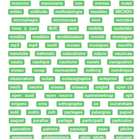
memoire
menuiserie
mer
mersea
metal
météo
méthode
methodologie
meubles
MICADO
microphagie
microscope
mini
ministre
mise à jour
MJC
mnt
mobile
mobilités
modèle
modèles
modelisation
monde
montagne
mp3
mp4
multi
musee
musiques
nacelle
nanotube
nationale
naturalisme
nature
nausicaa
nautic
nautique
nautisme
navale
naviguation
niveau
nmap
normandie
nothing
numérique
observation
océan
océanographie
octoprint
odt
oeufs
oeuvre
oiseau
oiseaux
onglet
open cv
open scad
open source
openstreetmap
opt
origami
orne
orthographe
os
ouistreham
outil
outils
ovh
packages
palangres
papier
paquet
parallax
partage
participatif
particulier
passation
patrons
paysage
peau
pêche
pedagogie
pédagogique
pège photo
pelicase