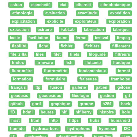
estran
etancheité
etat
ethernet
ethnobotanique
ethnologie
evaluation
exactitude
expédition
explicitation
explicite
explorateur
exploration
extraction
extraire
FabLab
fabrication
fabriquer
facile
facilitation
faune
ferme
festival
ffmpeg
fiabilité
fiche
fichier
fichiers
fifilement
file zilla
files
filet
filets
filoguidé
filtreurs
firefox
firmware
fish
flottante
fluidique
fluorimètre
fluorométrie
fondamentaux
format
formation
formulaire
fraiseuse
framboise
français
ftp
fusion
gallerie
gatien
gélose
geodesic
geodesique
Géologie
gestion
git
github
goril
graphique
groupe
h264
hack
HD
hdmi
heures
hifi
hifiberry
histoire
hole
host
html
http
https
hubs
humanoid
humide
hydrocarbure
hydrophone
hypnose
I2C
i3
icebreaker
identification
identifier
ikea