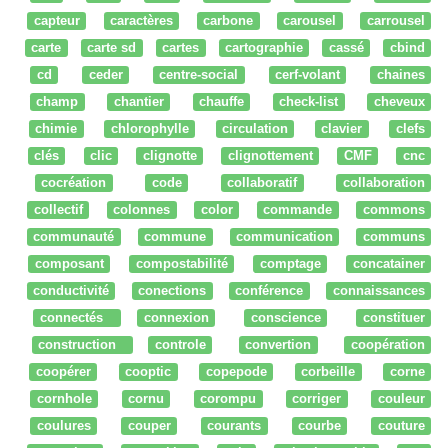
capteur
caractères
carbone
carousel
carrousel
carte
carte sd
cartes
cartographie
cassé
cbind
cd
ceder
centre-social
cerf-volant
chaines
champ
chantier
chauffe
check-list
cheveux
chimie
chlorophylle
circulation
clavier
clefs
clés
clic
clignotte
clignottement
CMF
cnc
cocréation
code
collaboratif
collaboration
collectif
colonnes
color
commande
commons
communauté
commune
communication
communs
composant
compostabilité
comptage
concatainer
conductivité
conections
conférence
connaissances
connectés
connexion
conscience
constituer
construction
controle
convertion
coopération
coopérer
cooptic
copepode
corbeille
corne
cornhole
cornu
corompu
corriger
couleur
coulures
couper
courants
courbe
couture