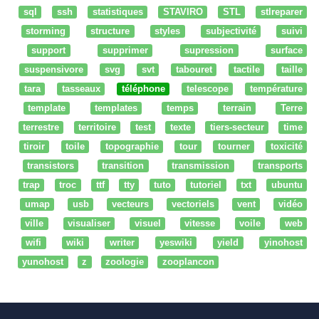
sql
ssh
statistiques
STAVIRO
STL
stlreparer
storming
structure
styles
subjectivité
suivi
support
supprimer
supression
surface
suspensivore
svg
svt
tabouret
tactile
taille
tara
tasseaux
téléphone
telescope
température
template
templates
temps
terrain
Terre
terrestre
territoire
test
texte
tiers-secteur
time
tiroir
toile
topographie
tour
tourner
toxicité
transistors
transition
transmission
transports
trap
troc
ttf
tty
tuto
tutoriel
txt
ubuntu
umap
usb
vecteurs
vectoriels
vent
vidéo
ville
visualiser
visuel
vitesse
voile
web
wifi
wiki
writer
yeswiki
yield
yinohost
yunohost
z
zoologie
zooplancon