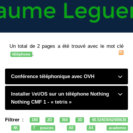
Un total de 2 pages a été trouvé avec le mot clé
.
téléphone
Conférence téléphonique avec OVH
Installer \/e\/OS sur un téléphone Nothing
Nothing CMF 1 - « tetris »
Filtrer :
180
2D
360
3D
48.52403042400638
4K
7 pouces
A0
A4
academie