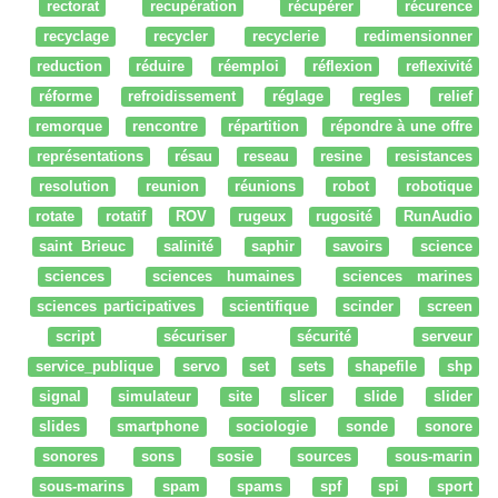
rectorat
recupération
récupérer
récurence
recyclage
recycler
recyclerie
redimensionner
reduction
réduire
réemploi
réflexion
reflexivité
réforme
refroidissement
réglage
regles
relief
remorque
rencontre
répartition
répondre à une offre
représentations
résau
reseau
resine
resistances
resolution
reunion
réunions
robot
robotique
rotate
rotatif
ROV
rugeux
rugosité
RunAudio
saint Brieuc
salinité
saphir
savoirs
science
sciences
sciences humaines
sciences marines
sciences participatives
scientifique
scinder
screen
script
sécuriser
sécurité
serveur
service_publique
servo
set
sets
shapefile
shp
signal
simulateur
site
slicer
slide
slider
slides
smartphone
sociologie
sonde
sonore
sonores
sons
sosie
sources
sous-marin
sous-marins
spam
spams
spf
spi
sport