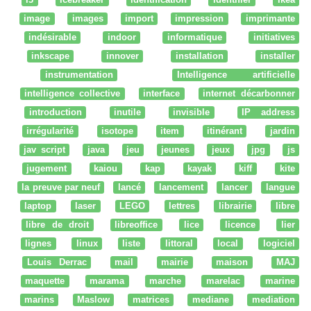
image
images
import
impression
imprimante
indésirable
indoor
informatique
initiatives
inkscape
innover
installation
installer
instrumentation
Intelligence artificielle
intelligence collective
interface
internet décarbonner
introduction
inutile
invisible
IP address
irrégularité
isotope
item
itinérant
jardin
jav script
java
jeu
jeunes
jeux
jpg
js
jugement
kaiou
kap
kayak
kiff
kite
la preuve par neuf
lancé
lancement
lancer
langue
laptop
laser
LEGO
lettres
librairie
libre
libre de droit
libreoffice
lice
licence
lier
lignes
linux
liste
littoral
local
logiciel
Louis Derrac
mail
mairie
maison
MAJ
maquette
marama
marche
marelac
marine
marins
Maslow
matrices
mediane
mediation