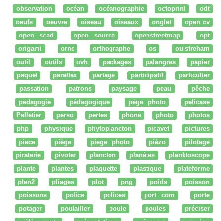
observation
océan
océanographie
octoprint
odt
oeufs
oeuvre
oiseau
oiseaux
onglet
open cv
open scad
open source
openstreetmap
opt
origami
orne
orthographe
os
ouistreham
outil
outils
ovh
packages
palangres
papier
paquet
parallax
partage
participatif
particulier
passation
patrons
paysage
peau
pêche
pedagogie
pédagogique
pège photo
pelicase
Pelletier
perso
pertes
phone
photo
photos
php
physique
phytoplancton
picavet
pictures
piece
piège
piege photo
piézo
pilotage
piraterie
pivoter
plancton
planètes
planktoscope
plante
plantes
plaquette
plastique
plateforme
plen2
pliages
plot
png
poids
poisson
poissons
police
polices
port com
porte
potager
poulailler
poule
poules
préciser