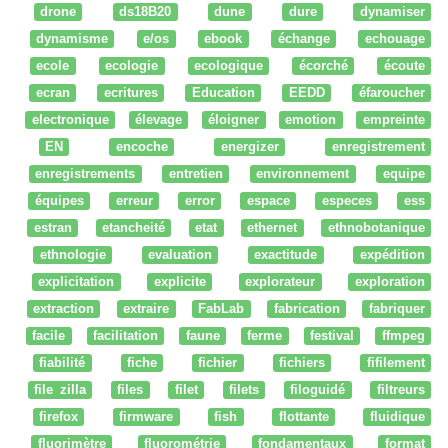
drone
ds18B20
dune
dure
dynamiser
dynamisme
e/os
ebook
échange
echouage
ecole
ecologie
ecologique
écorché
écoute
ecran
ecritures
Education
EEDD
éfaroucher
electronique
élevage
éloigner
emotion
empreinte
EN
encoche
energizer
enregistrement
enregistrements
entretien
environnement
equipe
équipes
erreur
error
espace
especes
ess
estran
etancheité
etat
ethernet
ethnobotanique
ethnologie
evaluation
exactitude
expédition
explicitation
explicite
explorateur
exploration
extraction
extraire
FabLab
fabrication
fabriquer
facile
facilitation
faune
ferme
festival
ffmpeg
fiabilité
fiche
fichier
fichiers
fifilement
file zilla
files
filet
filets
filoguidé
filtreurs
firefox
firmware
fish
flottante
fluidique
fluorimètre
fluorométrie
fondamentaux
format