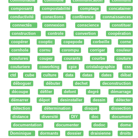
communauté
commune
communication
communs
composant
compostabilité
comptage
concatainer
conductivité
conections
conférence
connaissances
connectés
connexion
conscience
constituer
construction
controle
convertion
coopération
coopérer
cooptic
copepode
corbeille
corne
cornhole
cornu
corompu
corriger
couleur
coulures
couper
courants
courbe
couture
couturiere
coworking
cpie
cristalographie
css
ctd
cube
culture
data
datas
dates
débat
déboguer
débuter
dechet
deconstruction
découpe
défiler
defont
degré
démarrage
démarrer
dépot
desinstaller
dessin
détecter
détection
détermination
disque
dissection
distance
diversité
DIY
doc
document
documentation
documenter
dodoc
dome
Dominique
dormants
dossier
draisienne
droits