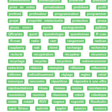
prélèvements
présentations
préserver
pression
prise de notes
privatisation
problème
profil
profond
profondeur
programmation
programmer
projet
propriété intelectuelle
protection
prusa
prusa mini+
pycto
pyctogramme
python
QRcartes
qsort
questiologie
questionner
R cran
R-cran
radio
ram
rangement
rasbian
raspberry
raté
rbind
rechange
recherche
rectorat
recupération
récupérer
récurence
recyclage
recycler
recyclerie
redimensionner
reduction
réduire
réemploi
réflexion
reflexivité
réforme
refroidissement
réglage
regles
relief
remorque
rencontre
répartition
répondre à une offre
représentations
résau
reseau
resine
resistances
resolution
reunion
réunions
robot
robotique
rotate
rotatif
ROV
rugeux
rugosité
RunAudio
saint Brieuc
salinité
saphir
savoirs
science