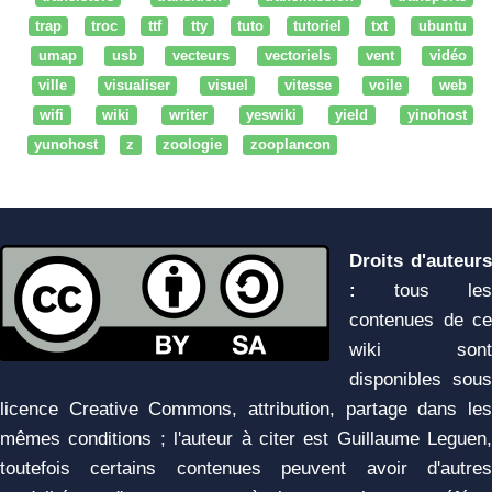
trap
troc
ttf
tty
tuto
tutoriel
txt
ubuntu
umap
usb
vecteurs
vectoriels
vent
vidéo
ville
visualiser
visuel
vitesse
voile
web
wifi
wiki
writer
yeswiki
yield
yinohost
yunohost
z
zoologie
zooplancon
Droits d'auteurs
:
tous les
contenues de ce
wiki sont
disponibles sous
licence Creative Commons, attribution, partage dans les
mêmes conditions ; l'auteur à citer est Guillaume Leguen,
toutefois certains contenues peuvent avoir d'autres