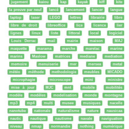
jugement
kaiou
kap
kayak
kiff
kite
la preuve par neuf
lancé
lancement
lancer
langue
laptop
laser
LEGO
lettres
librairie
libre
libre de droit
libreoffice
lice
licence
lier
lignes
linux
liste
littoral
local
logiciel
Louis Derrac
mail
mairie
maison
MAJ
maquette
marama
marche
marelac
marine
marins
Maslow
matrices
mediane
mediation
memoire
menuiserie
mer
mersea
metal
météo
méthode
methodologie
meubles
MICADO
microphagie
microscope
mini
ministre
mise à jour
MJC
mnt
mobile
mobilités
modèle
modèles
modelisation
monde
montagne
mp3
mp4
multi
musee
musiques
nacelle
nanotube
nationale
naturalisme
nature
nausicaa
nautic
nautique
nautisme
navale
naviguation
niveau
nmap
normandie
nothing
numérique