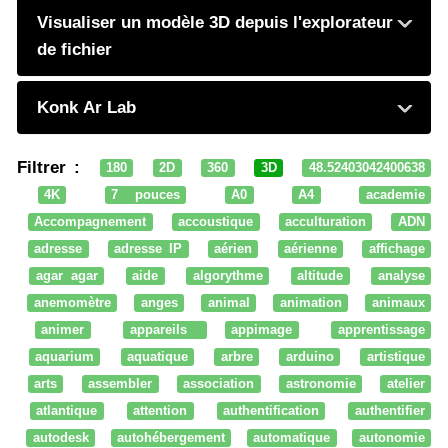
Visualiser un modèle 3D depuis l'explorateur
de fichier
Konk Ar Lab
Filtrer :
180
2D
360
3D
48.52403042400638
4K
7 pouces
A0
A4
academie
Accompagnement
accoustique
acculturation
ADN
adresse
adresse IP
aérien
aérienne
affichage
agar agar
aide
algorythme
altitude
analyse
anemomètre
anges
animal
animation
animaux
animer
appareils
appimage
apprentissage
aquarium
aquatique
arbre
arduino
artistique
arts
assembler
association
astronomie
atelier
atlantique
attention
authentification
authentifier
autodesk
autohébergement
automatique
autonomie