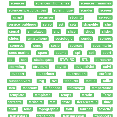
sciences
sciences humaines
sciences marines
sciences participatives
scientifique
scinder
screen
script
sécuriser
sécurité
serveur
service_publique
servo
set
sets
shapefile
shp
signal
simulateur
site
slicer
slide
slider
slides
smartphone
sociologie
sonde
sonore
sonores
sons
sosie
sources
sous-marin
sous-marins
spam
spams
spf
spi
sport
sql
ssh
statistiques
STAVIRO
STL
stlreparer
storming
structure
styles
subjectivité
suivi
support
supprimer
supression
surface
suspensivore
svg
svt
tabouret
tactile
taille
tara
tasseaux
téléphone
telescope
température
template
templates
temps
terrain
Terre
terrestre
territoire
test
texte
tiers-secteur
time
tiroir
toile
topographie
tour
tourner
toxicité
transistors
transition
transmission
transports