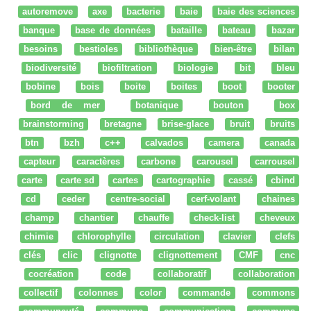
autoremove
axe
bacterie
baie
baie des sciences
banque
base de données
bataille
bateau
bazar
besoins
bestioles
bibliothèque
bien-être
bilan
biodiversité
biofiltration
biologie
bit
bleu
bobine
bois
boite
boites
boot
booter
bord de mer
botanique
bouton
box
brainstorming
bretagne
brise-glace
bruit
bruits
btn
bzh
c++
calvados
camera
canada
capteur
caractères
carbone
carousel
carrousel
carte
carte sd
cartes
cartographie
cassé
cbind
cd
ceder
centre-social
cerf-volant
chaines
champ
chantier
chauffe
check-list
cheveux
chimie
chlorophylle
circulation
clavier
clefs
clés
clic
clignotte
clignottement
CMF
cnc
cocréation
code
collaboratif
collaboration
collectif
colonnes
color
commande
commons