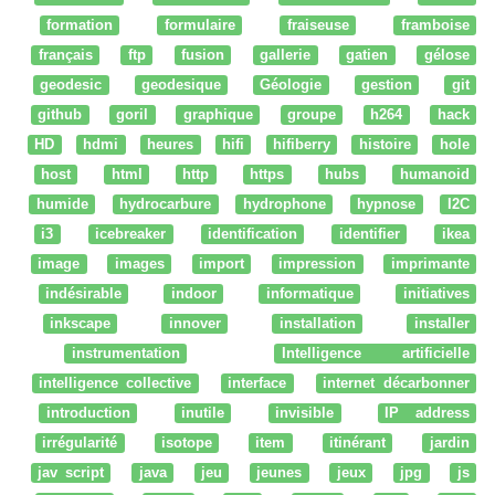
formation
formulaire
fraiseuse
framboise
français
ftp
fusion
gallerie
gatien
gélose
geodesic
geodesique
Géologie
gestion
git
github
goril
graphique
groupe
h264
hack
HD
hdmi
heures
hifi
hifiberry
histoire
hole
host
html
http
https
hubs
humanoid
humide
hydrocarbure
hydrophone
hypnose
I2C
i3
icebreaker
identification
identifier
ikea
image
images
import
impression
imprimante
indésirable
indoor
informatique
initiatives
inkscape
innover
installation
installer
instrumentation
Intelligence artificielle
intelligence collective
interface
internet décarbonner
introduction
inutile
invisible
IP address
irrégularité
isotope
item
itinérant
jardin
jav script
java
jeu
jeunes
jeux
jpg
js