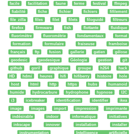
facile
facilitation
faune
ferme
festival
ffmpeg
fiabilité
fiche
fichier
fichiers
fifilement
file zilla
files
filet
filets
filoguidé
filtreurs
firefox
firmware
fish
flottante
fluidique
fluorimètre
fluorométrie
fondamentaux
format
formation
formulaire
fraiseuse
framboise
français
ftp
fusion
gallerie
gatien
gélose
geodesic
geodesique
Géologie
gestion
git
github
goril
graphique
groupe
h264
hack
HD
hdmi
heures
hifi
hifiberry
histoire
hole
host
html
http
https
hubs
humanoid
humide
hydrocarbure
hydrophone
hypnose
I2C
i3
icebreaker
identification
identifier
ikea
image
images
import
impression
imprimante
indésirable
indoor
informatique
initiatives
inkscape
innover
installation
installer
instrumentation
Intelligence artificielle