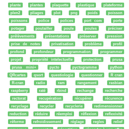
plante
plantes
plaquette
plastique
plateforme
plen2
pliages
plot
png
poids
poisson
poissons
police
polices
port com
porte
potager
poulailler
poule
poules
préciser
prélèvements
présentations
préserver
pression
prise de notes
privatisation
problème
profil
profond
profondeur
programmation
programmer
projet
propriété intelectuelle
protection
prusa
prusa mini+
pycto
pyctogramme
python
QRcartes
qsort
questiologie
questionner
R cran
R-cran
radio
ram
rangement
rasbian
raspberry
raté
rbind
rechange
recherche
rectorat
recupération
récupérer
récurence
recyclage
recycler
recyclerie
redimensionner
reduction
réduire
réemploi
réflexion
reflexivité
réforme
refroidissement
réglage
regles
relief