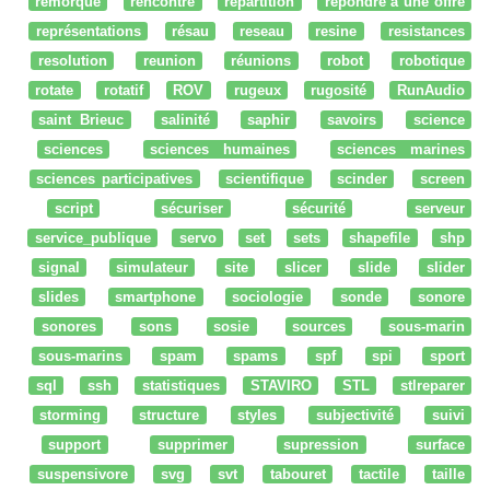
remorque
rencontre
répartition
répondre à une offre
représentations
résau
reseau
resine
resistances
resolution
reunion
réunions
robot
robotique
rotate
rotatif
ROV
rugeux
rugosité
RunAudio
saint Brieuc
salinité
saphir
savoirs
science
sciences
sciences humaines
sciences marines
sciences participatives
scientifique
scinder
screen
script
sécuriser
sécurité
serveur
service_publique
servo
set
sets
shapefile
shp
signal
simulateur
site
slicer
slide
slider
slides
smartphone
sociologie
sonde
sonore
sonores
sons
sosie
sources
sous-marin
sous-marins
spam
spams
spf
spi
sport
sql
ssh
statistiques
STAVIRO
STL
stlreparer
storming
structure
styles
subjectivité
suivi
support
supprimer
supression
surface
suspensivore
svg
svt
tabouret
tactile
taille