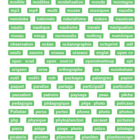
modèle
modèles
modelisation
monde
montagne
mp3
mp4
multi
musee
musiques
nacelle
nanotube
nationale
naturalisme
nature
nausicaa
nautic
nautique
nautisme
navale
naviguation
niveau
nmap
normandie
nothing
numérique
observation
océan
océanographie
octoprint
odt
oeufs
oeuvre
oiseau
oiseaux
onglet
open cv
open scad
open source
openstreetmap
opt
origami
orne
orthographe
os
ouistreham
outil
outils
ovh
packages
palangres
papier
paquet
parallax
partage
participatif
particulier
passation
patrons
paysage
peau
pêche
pedagogie
pédagogique
pège photo
pelicase
Pelletier
perso
pertes
phone
photo
photos
php
physique
phytoplancton
picavet
pictures
piece
piège
piege photo
piézo
pilotage
piraterie
pivoter
plancton
planètes
planktoscope