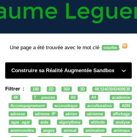
Une page a été trouvée avec le mot clé
.
courbe
Construire sa Réalité Augmentée Sandbox
Filtrer :
180
2D
360
3D
48.52403042400638
4K
7 pouces
A0
A4
academie
Accompagnement
accoustique
acculturation
ADN
adresse
adresse IP
aérien
aérienne
affichage
agar agar
aide
algorythme
altitude
analyse
anemomètre
anges
animal
animation
animaux