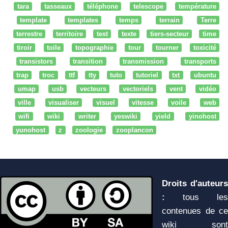
tara
tasseaux
téléphone
telescope
température
template
templates
temps
terrain
Terre
terrestre
territoire
test
texte
tiers-secteur
time
tiroir
toile
topographie
tour
tourner
toxicité
transistors
transition
transmission
transports
trap
troc
ttf
tty
tuto
tutoriel
txt
ubuntu
umap
usb
vecteurs
vectoriels
vent
vidéo
ville
visualiser
visuel
vitesse
voile
web
wifi
wiki
writer
yeswiki
yield
yinohost
yunohost
z
zoologie
zooplancon
Droits d'auteurs
:
tous les
contenues de ce
wiki sont