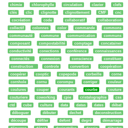
chimie
chlorophylle
circulation
clavier
clefs
clés
clic
clignotte
clignottement
CMF
cnc
cocréation
code
collaboratif
collaboration
collectif
colonnes
color
commande
commons
communauté
commune
communication
communs
composant
compostabilité
comptage
concatainer
conductivité
conections
conférence
connaissances
connectés
connexion
conscience
constituer
construction
controle
convertion
coopération
coopérer
cooptic
copepode
corbeille
corne
cornhole
cornu
corompu
corriger
couleur
coulures
couper
courants
courbe
couture
couturiere
coworking
cpie
cristalographie
css
ctd
cube
culture
data
datas
dates
débat
déboguer
débuter
dechet
deconstruction
découpe
défiler
defont
degré
démarrage