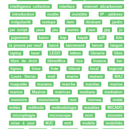
intelligence collective
interface
internet décarbonner
introduction
inutile
invisible
IP address
irrégularité
isotope
item
itinérant
jardin
jav script
java
jeu
jeunes
jeux
jpg
js
jugement
kaiou
kap
kayak
kiff
kite
la preuve par neuf
lancé
lancement
lancer
langue
laptop
laser
LEGO
lettres
librairie
libre
libre de droit
libreoffice
lice
licence
lier
lignes
linux
liste
littoral
local
logiciel
Louis Derrac
mail
mairie
maison
MAJ
maquette
marama
marche
marelac
marine
marins
Maslow
matrices
mediane
mediation
memoire
menuiserie
mer
mersea
metal
météo
méthode
methodologie
meubles
MICADO
microphagie
microscope
mini
ministre
mise à jour
MJC
mnt
mobile
mobilités