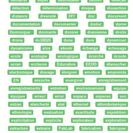
démarrer
dépot
desinstaller
dessin
détecter
détection
détermination
disque
dissection
distance
diversité
DIY
doc
document
documentation
documenter
dodoc
dome
Dominique
dormants
dossier
draisienne
droits
drone
ds18B20
dune
dure
dynamiser
dynamisme
e/os
ebook
échange
echouage
ecole
ecologie
ecologique
écorché
écoute
ecran
ecritures
Education
EEDD
éfaroucher
electronique
élevage
éloigner
emotion
empreinte
EN
encoche
energizer
enregistrement
enregistrements
entretien
environnement
equipe
équipes
erreur
error
espace
especes
ess
estran
etancheité
etat
ethernet
ethnobotanique
ethnologie
evaluation
exactitude
expédition
explicitation
explicite
explorateur
exploration
extraction
extraire
FabLab
fabrication
fabriquer