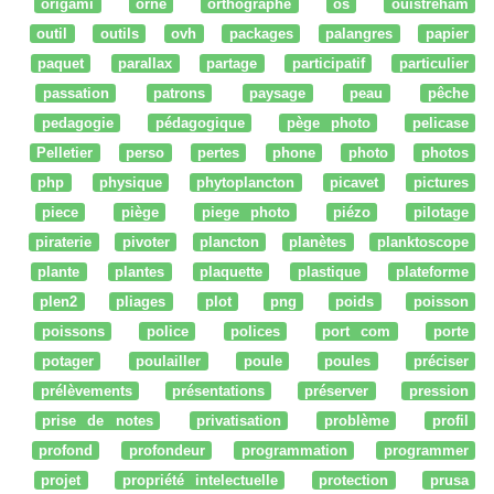
origami
orne
orthographe
os
ouistreham
outil
outils
ovh
packages
palangres
papier
paquet
parallax
partage
participatif
particulier
passation
patrons
paysage
peau
pêche
pedagogie
pédagogique
pège photo
pelicase
Pelletier
perso
pertes
phone
photo
photos
php
physique
phytoplancton
picavet
pictures
piece
piège
piege photo
piézo
pilotage
piraterie
pivoter
plancton
planètes
planktoscope
plante
plantes
plaquette
plastique
plateforme
plen2
pliages
plot
png
poids
poisson
poissons
police
polices
port com
porte
potager
poulailler
poule
poules
préciser
prélèvements
présentations
préserver
pression
prise de notes
privatisation
problème
profil
profond
profondeur
programmation
programmer
projet
propriété intelectuelle
protection
prusa