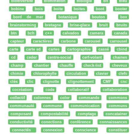
biodiversité
biofiltration
biologie
bit
bleu
bobine
bois
boite
boites
boot
booter
bord de mer
botanique
bouton
box
brainstorming
bretagne
brise-glace
bruit
bruits
btn
bzh
c++
calvados
camera
canada
capteur
caractères
carbone
carousel
carrousel
carte
carte sd
cartes
cartographie
cassé
cbind
cd
ceder
centre-social
cerf-volant
chaines
champ
chantier
chauffe
check-list
cheveux
chimie
chlorophylle
circulation
clavier
clefs
clés
clic
clignotte
clignottement
CMF
cnc
cocréation
code
collaboratif
collaboration
collectif
colonnes
color
commande
commons
communauté
commune
communication
communs
composant
compostabilité
comptage
concatainer
conductivité
conections
conférence
connaissances
connectés
connexion
conscience
constituer