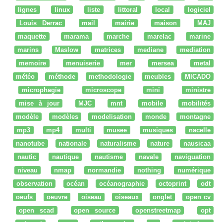
lignes
linux
liste
littoral
local
logiciel
Louis Derrac
mail
mairie
maison
MAJ
maquette
marama
marche
marelac
marine
marins
Maslow
matrices
mediane
mediation
memoire
menuiserie
mer
mersea
metal
météo
méthode
methodologie
meubles
MICADO
microphagie
microscope
mini
ministre
mise à jour
MJC
mnt
mobile
mobilités
modèle
modèles
modelisation
monde
montagne
mp3
mp4
multi
musee
musiques
nacelle
nanotube
nationale
naturalisme
nature
nausicaa
nautic
nautique
nautisme
navale
naviguation
niveau
nmap
normandie
nothing
numérique
observation
océan
océanographie
octoprint
odt
oeufs
oeuvre
oiseau
oiseaux
onglet
open cv
open scad
open source
openstreetmap
opt