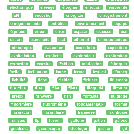
electronique
élevage
éloigner
emotion
empreinte
EN
encoche
energizer
enregistrement
enregistrements
entretien
environnement
equipe
équipes
erreur
error
espace
especes
ess
estran
etancheité
etat
ethernet
ethnobotanique
ethnologie
evaluation
exactitude
expédition
explicitation
explicite
explorateur
exploration
extraction
extraire
FabLab
fabrication
fabriquer
facile
facilitation
faune
ferme
festival
ffmpeg
fiabilité
fiche
fichier
fichiers
fifilement
file zilla
files
filet
filets
filoguidé
filtreurs
firefox
firmware
fish
flottante
fluidique
fluorimètre
fluorométrie
fondamentaux
format
formation
formulaire
fraiseuse
framboise
français
ftp
fusion
gallerie
gatien
gélose
geodesic
geodesique
Géologie
gestion
git