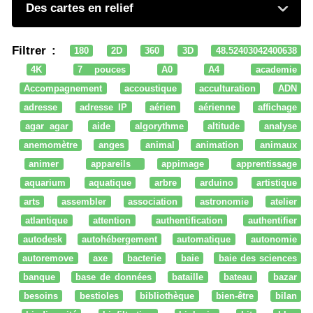
Des cartes en relief
Filtrer :
180
2D
360
3D
48.52403042400638
4K
7 pouces
A0
A4
academie
Accompagnement
accoustique
acculturation
ADN
adresse
adresse IP
aérien
aérienne
affichage
agar agar
aide
algorythme
altitude
analyse
anemomètre
anges
animal
animation
animaux
animer
appareils
appimage
apprentissage
aquarium
aquatique
arbre
arduino
artistique
arts
assembler
association
astronomie
atelier
atlantique
attention
authentification
authentifier
autodesk
autohébergement
automatique
autonomie
autoremove
axe
bacterie
baie
baie des sciences
banque
base de données
bataille
bateau
bazar
besoins
bestioles
bibliothèque
bien-être
bilan