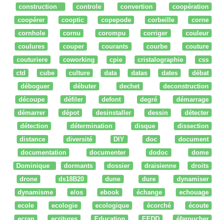
construction
controle
convertion
coopération
coopérer
cooptic
copepode
corbeille
corne
cornhole
cornu
corompu
corriger
couleur
coulures
couper
courants
courbe
couture
couturiere
coworking
cpie
cristalographie
css
ctd
cube
culture
data
datas
dates
débat
déboguer
débuter
dechet
deconstruction
découpe
défiler
defont
degré
démarrage
démarrer
dépot
desinstaller
dessin
détecter
détection
détermination
disque
dissection
distance
diversité
DIY
doc
document
documentation
documenter
dodoc
dome
Dominique
dormants
dossier
draisienne
droits
drone
ds18B20
dune
dure
dynamiser
dynamisme
e/os
ebook
échange
echouage
ecole
ecologie
ecologique
écorché
écoute
ecran
ecritures
Education
EEDD
éfaroucher