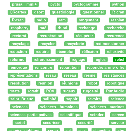
prusa mini+
pycto
pyctogramme
python
QRcartes
qsort
questiologie
questionner
R cran
R-cran
radio
ram
rangement
rasbian
raspberry
raté
rbind
rechange
recherche
rectorat
recupération
récupérer
récurence
recyclage
recycler
recyclerie
redimensionner
reduction
réduire
réemploi
réflexion
reflexivité
réforme
refroidissement
réglage
regles
relief
remorque
rencontre
répartition
répondre à une offre
représentations
résau
reseau
resine
resistances
resolution
reunion
réunions
robot
robotique
rotate
rotatif
ROV
rugeux
rugosité
RunAudio
saint Brieuc
salinité
saphir
savoirs
science
sciences
sciences humaines
sciences marines
sciences participatives
scientifique
scinder
screen
script
sécuriser
sécurité
serveur
service_publique
servo
set
sets
shapefile
shp