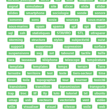
signal
simulateur
site
slicer
slide
slider
slides
smartphone
sociologie
sonde
sonore
sonores
sons
sosie
sources
sous-marin
sous-marins
spam
spams
spf
spi
sport
sql
ssh
statistiques
STAVIRO
STL
stlreparer
storming
structure
styles
subjectivité
suivi
support
supprimer
supression
surface
suspensivore
svg
svt
tabouret
tactile
taille
tara
tasseaux
téléphone
telescope
température
template
templates
temps
terrain
Terre
terrestre
territoire
test
texte
tiers-secteur
time
tiroir
toile
topographie
tour
tourner
toxicité
transistors
transition
transmission
transports
trap
troc
ttf
tty
tuto
tutoriel
txt
ubuntu
umap
usb
vecteurs
vectoriels
vent
vidéo
ville
visualiser
visuel
vitesse
voile
web