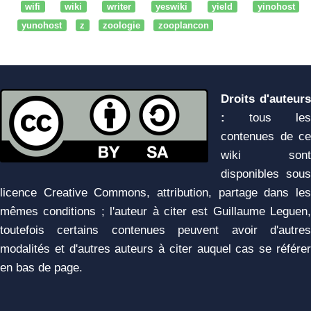
wifi
wiki
writer
yeswiki
yield
yinohost
yunohost
z
zoologie
zooplancon
Droits d'auteurs
:
tous les
contenues de ce
wiki sont
disponibles sous
licence Creative Commons, attribution, partage dans les
mêmes conditions ; l'auteur à citer est Guillaume Leguen,
toutefois certains contenues peuvent avoir d'autres
modalités et d'autres auteurs à citer auquel cas se référer
en bas de page.