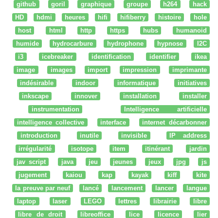
github
goril
graphique
groupe
h264
hack
HD
hdmi
heures
hifi
hifiberry
histoire
hole
host
html
http
https
hubs
humanoid
humide
hydrocarbure
hydrophone
hypnose
I2C
i3
icebreaker
identification
identifier
ikea
image
images
import
impression
imprimante
indésirable
indoor
informatique
initiatives
inkscape
innover
installation
installer
instrumentation
Intelligence artificielle
intelligence collective
interface
internet décarbonner
introduction
inutile
invisible
IP address
irrégularité
isotope
item
itinérant
jardin
jav script
java
jeu
jeunes
jeux
jpg
js
jugement
kaiou
kap
kayak
kiff
kite
la preuve par neuf
lancé
lancement
lancer
langue
laptop
laser
LEGO
lettres
librairie
libre
libre de droit
libreoffice
lice
licence
lier