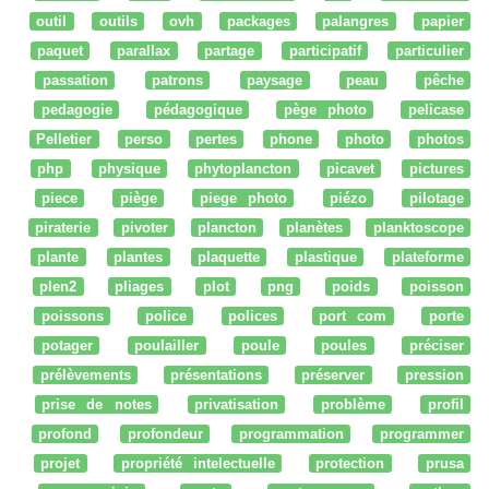
outil
outils
ovh
packages
palangres
papier
paquet
parallax
partage
participatif
particulier
passation
patrons
paysage
peau
pêche
pedagogie
pédagogique
pège photo
pelicase
Pelletier
perso
pertes
phone
photo
photos
php
physique
phytoplancton
picavet
pictures
piece
piège
piege photo
piézo
pilotage
piraterie
pivoter
plancton
planètes
planktoscope
plante
plantes
plaquette
plastique
plateforme
plen2
pliages
plot
png
poids
poisson
poissons
police
polices
port com
porte
potager
poulailler
poule
poules
préciser
prélèvements
présentations
préserver
pression
prise de notes
privatisation
problème
profil
profond
profondeur
programmation
programmer
projet
propriété intelectuelle
protection
prusa