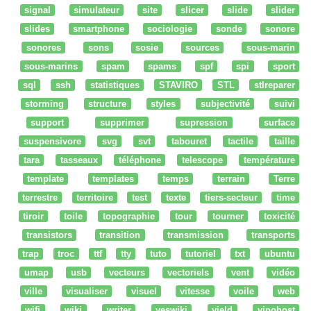
signal
simulateur
site
slicer
slide
slider
slides
smartphone
sociologie
sonde
sonore
sonores
sons
sosie
sources
sous-marin
sous-marins
spam
spams
spf
spi
sport
sql
ssh
statistiques
STAVIRO
STL
stlreparer
storming
structure
styles
subjectivité
suivi
support
supprimer
supression
surface
suspensivore
svg
svt
tabouret
tactile
taille
tara
tasseaux
téléphone
telescope
température
template
templates
temps
terrain
Terre
terrestre
territoire
test
texte
tiers-secteur
time
tiroir
toile
topographie
tour
tourner
toxicité
transistors
transition
transmission
transports
trap
troc
ttf
tty
tuto
tutoriel
txt
ubuntu
umap
usb
vecteurs
vectoriels
vent
vidéo
ville
visualiser
visuel
vitesse
voile
web
wifi
wiki
writer
yeswiki
yield
yinohost