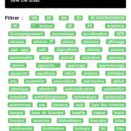
une clé USB.
Filtrer :
180
2D
360
3D
48.52403042400638
4K
7 pouces
A0
A4
academie
Accompagnement
accoustique
acculturation
ADN
adresse
adresse IP
aérien
aérienne
affichage
agar agar
aide
algorythme
altitude
analyse
anemomètre
anges
animal
animation
animaux
animer
appareils
appimage
apprentissage
aquarium
aquatique
arbre
arduino
artistique
arts
assembler
association
astronomie
atelier
atlantique
attention
authentification
authentifier
autodesk
autohébergement
automatique
autonomie
autoremove
axe
bacterie
baie
baie des sciences
banque
base de données
bataille
bateau
bazar
besoins
bestioles
bibliothèque
bien-être
bilan
biodiversité
biofiltration
biologie
bit
bleu