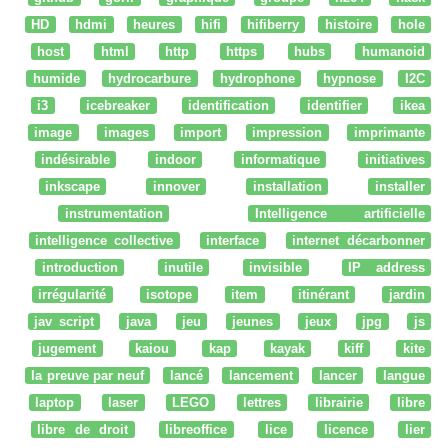
HD
hdmi
heures
hifi
hifiberry
histoire
hole
host
html
http
https
hubs
humanoid
humide
hydrocarbure
hydrophone
hypnose
I2C
i3
icebreaker
identification
identifier
ikea
image
images
import
impression
imprimante
indésirable
indoor
informatique
initiatives
inkscape
innover
installation
installer
instrumentation
Intelligence artificielle
intelligence collective
interface
internet décarbonner
introduction
inutile
invisible
IP address
irrégularité
isotope
item
itinérant
jardin
jav script
java
jeu
jeunes
jeux
jpg
js
jugement
kaiou
kap
kayak
kiff
kite
la preuve par neuf
lancé
lancement
lancer
langue
laptop
laser
LEGO
lettres
librairie
libre
libre de droit
libreoffice
lice
licence
lier