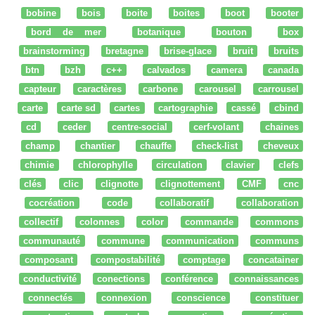
bobine
bois
boite
boites
boot
booter
bord de mer
botanique
bouton
box
brainstorming
bretagne
brise-glace
bruit
bruits
btn
bzh
c++
calvados
camera
canada
capteur
caractères
carbone
carousel
carrousel
carte
carte sd
cartes
cartographie
cassé
cbind
cd
ceder
centre-social
cerf-volant
chaines
champ
chantier
chauffe
check-list
cheveux
chimie
chlorophylle
circulation
clavier
clefs
clés
clic
clignotte
clignottement
CMF
cnc
cocréation
code
collaboratif
collaboration
collectif
colonnes
color
commande
commons
communauté
commune
communication
communs
composant
compostabilité
comptage
concatainer
conductivité
conections
conférence
connaissances
connectés
connexion
conscience
constituer