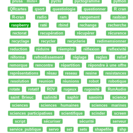
prusa mini+
pycto
pyctogramme
python
QRcartes
qsort
questiologie
questionner
R cran
R-cran
radio
ram
rangement
rasbian
raspberry
raté
rbind
rechange
recherche
rectorat
recupération
récupérer
récurence
recyclage
recycler
recyclerie
redimensionner
reduction
réduire
réemploi
réflexion
reflexivité
réforme
refroidissement
réglage
regles
relief
remorque
rencontre
répartition
répondre à une offre
représentations
résau
reseau
resine
resistances
resolution
reunion
réunions
robot
robotique
rotate
rotatif
ROV
rugeux
rugosité
RunAudio
saint Brieuc
salinité
saphir
savoirs
science
sciences
sciences humaines
sciences marines
sciences participatives
scientifique
scinder
screen
script
sécuriser
sécurité
serveur
service_publique
servo
set
sets
shapefile
shp