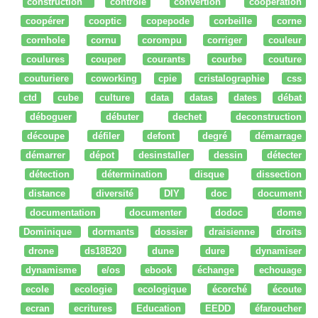
construction
controle
convertion
coopération
coopérer
cooptic
copepode
corbeille
corne
cornhole
cornu
corompu
corriger
couleur
coulures
couper
courants
courbe
couture
couturiere
coworking
cpie
cristalographie
css
ctd
cube
culture
data
datas
dates
débat
déboguer
débuter
dechet
deconstruction
découpe
défiler
defont
degré
démarrage
démarrer
dépot
desinstaller
dessin
détecter
détection
détermination
disque
dissection
distance
diversité
DIY
doc
document
documentation
documenter
dodoc
dome
Dominique
dormants
dossier
draisienne
droits
drone
ds18B20
dune
dure
dynamiser
dynamisme
e/os
ebook
échange
echouage
ecole
ecologie
ecologique
écorché
écoute
ecran
ecritures
Education
EEDD
éfaroucher