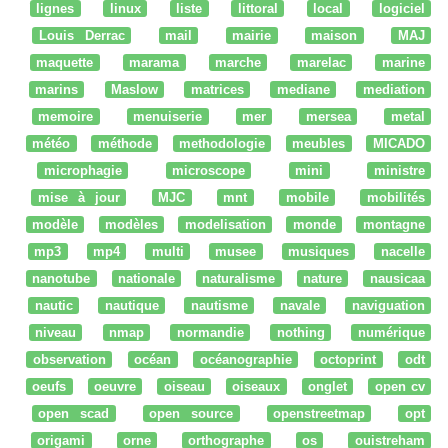
lignes
linux
liste
littoral
local
logiciel
Louis Derrac
mail
mairie
maison
MAJ
maquette
marama
marche
marelac
marine
marins
Maslow
matrices
mediane
mediation
memoire
menuiserie
mer
mersea
metal
météo
méthode
methodologie
meubles
MICADO
microphagie
microscope
mini
ministre
mise à jour
MJC
mnt
mobile
mobilités
modèle
modèles
modelisation
monde
montagne
mp3
mp4
multi
musee
musiques
nacelle
nanotube
nationale
naturalisme
nature
nausicaa
nautic
nautique
nautisme
navale
naviguation
niveau
nmap
normandie
nothing
numérique
observation
océan
océanographie
octoprint
odt
oeufs
oeuvre
oiseau
oiseaux
onglet
open cv
open scad
open source
openstreetmap
opt
origami
orne
orthographe
os
ouistreham