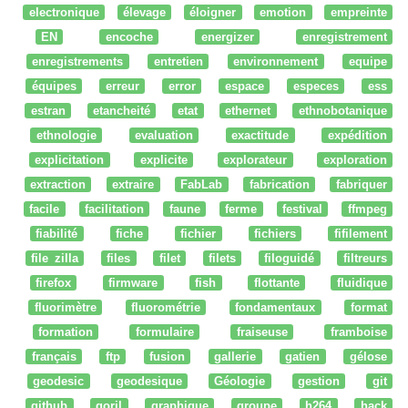
electronique
élevage
éloigner
emotion
empreinte
EN
encoche
energizer
enregistrement
enregistrements
entretien
environnement
equipe
équipes
erreur
error
espace
especes
ess
estran
etancheité
etat
ethernet
ethnobotanique
ethnologie
evaluation
exactitude
expédition
explicitation
explicite
explorateur
exploration
extraction
extraire
FabLab
fabrication
fabriquer
facile
facilitation
faune
ferme
festival
ffmpeg
fiabilité
fiche
fichier
fichiers
fifilement
file zilla
files
filet
filets
filoguidé
filtreurs
firefox
firmware
fish
flottante
fluidique
fluorimètre
fluorométrie
fondamentaux
format
formation
formulaire
fraiseuse
framboise
français
ftp
fusion
gallerie
gatien
gélose
geodesic
geodesique
Géologie
gestion
git
github
goril
graphique
groupe
h264
hack