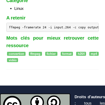
Catégorie
Linux
A retenir
ffmpeg -framerate 24 -i input.264 -c copy output.mp
Mots clés pour mieux retrouver cette
ressource
convertion
ffmpeg
fichier
format
h264
mp4
vidéo
Droits d'auteurs
:
tous les