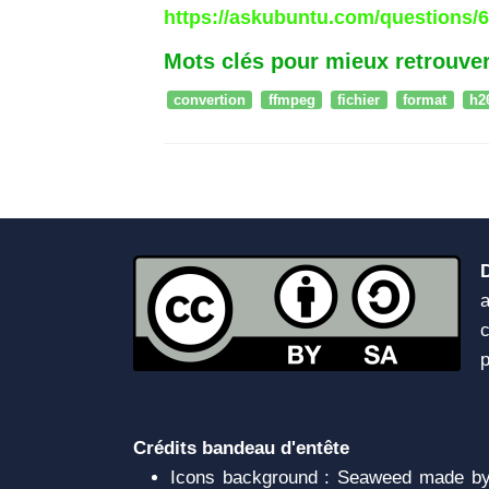
https://askubuntu.com/questions/6
Mots clés pour mieux retrouver
convertion
ffmpeg
fichier
format
h2
a
c
Crédits bandeau d'entête
Icons background : Seaweed made by 