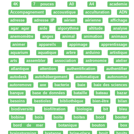
4K
7 pouces
A0
A4
academie
Accompagnement
accoustique
acculturation
ADN
adresse
adresse IP
aérien
aérienne
affichage
agar agar
aide
algorythme
altitude
analyse
anemomètre
anges
animal
animation
animaux
animer
appareils
appimage
apprentissage
aquarium
aquatique
arbre
arduino
artistique
arts
assembler
association
astronomie
atelier
atlantique
attention
authentification
authentifier
autodesk
autohébergement
automatique
autonomie
autoremove
axe
bacterie
baie
baie des sciences
banque
base de données
bataille
bateau
bazar
besoins
bestioles
bibliothèque
bien-être
bilan
biodiversité
biofiltration
biologie
bit
bleu
bobine
bois
boite
boites
boot
booter
bord de mer
botanique
bouton
box
brainstorming
bretagne
brise-glace
bruit
bruits