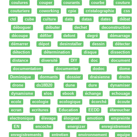
coulures
couper
courants
courbe
couture
couturiere
coworking
cpie
cristalographie
css
ctd
cube
culture
data
datas
dates
débat
déboguer
débuter
dechet
deconstruction
découpe
défiler
defont
degré
démarrage
démarrer
dépot
desinstaller
dessin
détecter
détection
détermination
disque
dissection
distance
diversité
DIY
doc
document
documentation
documenter
dodoc
dome
Dominique
dormants
dossier
draisienne
droits
drone
ds18B20
dune
dure
dynamiser
dynamisme
e/os
ebook
échange
echouage
ecole
ecologie
ecologique
écorché
écoute
ecran
ecritures
Education
EEDD
éfaroucher
electronique
élevage
éloigner
emotion
empreinte
EN
encoche
energizer
enregistrement
enregistrements
entretien
environnement
equipe