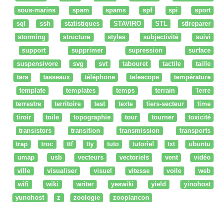
sous-marins
spam
spams
spf
spi
sport
sql
ssh
statistiques
STAVIRO
STL
stlreparer
storming
structure
styles
subjectivité
suivi
support
supprimer
supression
surface
suspensivore
svg
svt
tabouret
tactile
taille
tara
tasseaux
téléphone
telescope
température
template
templates
temps
terrain
Terre
terrestre
territoire
test
texte
tiers-secteur
time
tiroir
toile
topographie
tour
tourner
toxicité
transistors
transition
transmission
transports
trap
troc
ttf
tty
tuto
tutoriel
txt
ubuntu
umap
usb
vecteurs
vectoriels
vent
vidéo
ville
visualiser
visuel
vitesse
voile
web
wifi
wiki
writer
yeswiki
yield
yinohost
yunohost
z
zoologie
zooplancon