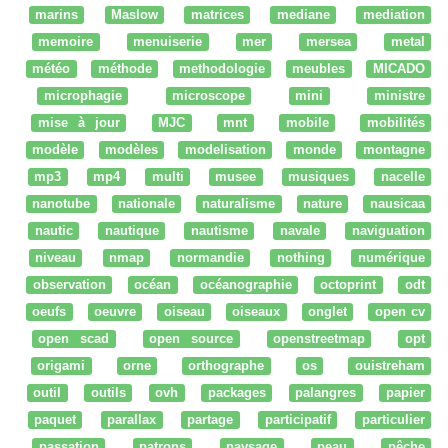
marins
Maslow
matrices
mediane
mediation
memoire
menuiserie
mer
mersea
metal
météo
méthode
methodologie
meubles
MICADO
microphagie
microscope
mini
ministre
mise à jour
MJC
mnt
mobile
mobilités
modèle
modèles
modelisation
monde
montagne
mp3
mp4
multi
musee
musiques
nacelle
nanotube
nationale
naturalisme
nature
nausicaa
nautic
nautique
nautisme
navale
naviguation
niveau
nmap
normandie
nothing
numérique
observation
océan
océanographie
octoprint
odt
oeufs
oeuvre
oiseau
oiseaux
onglet
open cv
open scad
open source
openstreetmap
opt
origami
orne
orthographe
os
ouistreham
outil
outils
ovh
packages
palangres
papier
paquet
parallax
partage
participatif
particulier
passation
patrons
paysage
peau
pêche