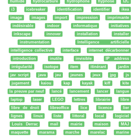
humide
hydrocarbure
hydrophone
hypnose
I2C
i3
icebreaker
identification
identifier
ikea
image
images
import
impression
imprimante
indésirable
indoor
informatique
initiatives
inkscape
innover
installation
installer
instrumentation
Intelligence artificielle
intelligence collective
interface
internet décarbonner
introduction
inutile
invisible
IP address
irrégularité
isotope
item
itinérant
jardin
jav script
java
jeu
jeunes
jeux
jpg
js
jugement
kaiou
kap
kayak
kiff
kite
la preuve par neuf
lancé
lancement
lancer
langue
laptop
laser
LEGO
lettres
librairie
libre
libre de droit
libreoffice
lice
licence
lier
lignes
linux
liste
littoral
local
logiciel
Louis Derrac
mail
mairie
maison
MAJ
maquette
marama
marche
marelac
marine