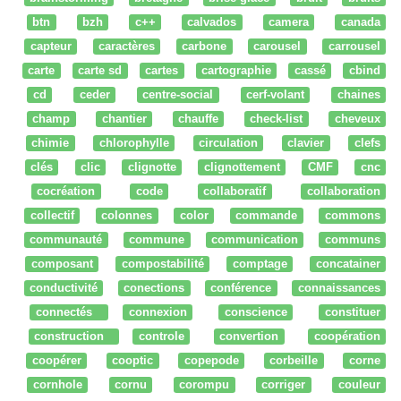
btn
bzh
c++
calvados
camera
canada
capteur
caractères
carbone
carousel
carrousel
carte
carte sd
cartes
cartographie
cassé
cbind
cd
ceder
centre-social
cerf-volant
chaines
champ
chantier
chauffe
check-list
cheveux
chimie
chlorophylle
circulation
clavier
clefs
clés
clic
clignotte
clignottement
CMF
cnc
cocréation
code
collaboratif
collaboration
collectif
colonnes
color
commande
commons
communauté
commune
communication
communs
composant
compostabilité
comptage
concatainer
conductivité
conections
conférence
connaissances
connectés
connexion
conscience
constituer
construction
controle
convertion
coopération
coopérer
cooptic
copepode
corbeille
corne
cornhole
cornu
corompu
corriger
couleur