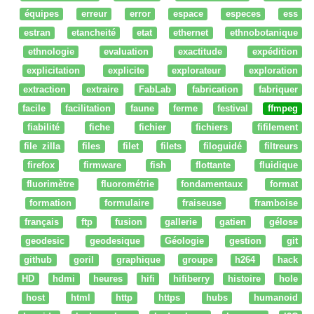
équipes
erreur
error
espace
especes
ess
estran
etancheité
etat
ethernet
ethnobotanique
ethnologie
evaluation
exactitude
expédition
explicitation
explicite
explorateur
exploration
extraction
extraire
FabLab
fabrication
fabriquer
facile
facilitation
faune
ferme
festival
ffmpeg
fiabilité
fiche
fichier
fichiers
fifilement
file zilla
files
filet
filets
filoguidé
filtreurs
firefox
firmware
fish
flottante
fluidique
fluorimètre
fluorométrie
fondamentaux
format
formation
formulaire
fraiseuse
framboise
français
ftp
fusion
gallerie
gatien
gélose
geodesic
geodesique
Géologie
gestion
git
github
goril
graphique
groupe
h264
hack
HD
hdmi
heures
hifi
hifiberry
histoire
hole
host
html
http
https
hubs
humanoid