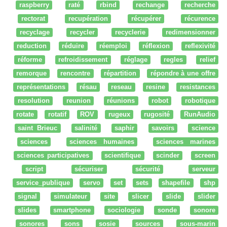
raspberry
raté
rbind
rechange
recherche
rectorat
recupération
récupérer
récurence
recyclage
recycler
recyclerie
redimensionner
reduction
réduire
réemploi
réflexion
reflexivité
réforme
refroidissement
réglage
regles
relief
remorque
rencontre
répartition
répondre à une offre
représentations
résau
reseau
resine
resistances
resolution
reunion
réunions
robot
robotique
rotate
rotatif
ROV
rugeux
rugosité
RunAudio
saint Brieuc
salinité
saphir
savoirs
science
sciences
sciences humaines
sciences marines
sciences participatives
scientifique
scinder
screen
script
sécuriser
sécurité
serveur
service_publique
servo
set
sets
shapefile
shp
signal
simulateur
site
slicer
slide
slider
slides
smartphone
sociologie
sonde
sonore
sonores
sons
sosie
sources
sous-marin