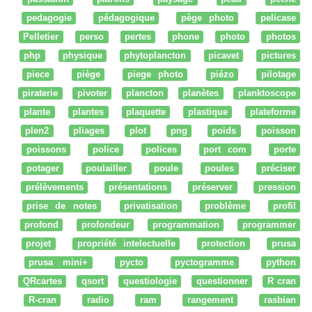
pedagogie
pédagogique
pège photo
pelicase
Pelletier
perso
pertes
phone
photo
photos
php
physique
phytoplancton
picavet
pictures
piece
piège
piege photo
piézo
pilotage
piraterie
pivoter
plancton
planètes
planktoscope
plante
plantes
plaquette
plastique
plateforme
plen2
pliages
plot
png
poids
poisson
poissons
police
polices
port com
porte
potager
poulailler
poule
poules
préciser
prélèvements
présentations
préserver
pression
prise de notes
privatisation
problème
profil
profond
profondeur
programmation
programmer
projet
propriété intelectuelle
protection
prusa
prusa mini+
pycto
pyctogramme
python
QRcartes
qsort
questiologie
questionner
R cran
R-cran
radio
ram
rangement
rasbian