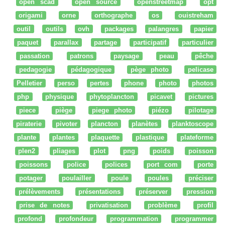
open scad
open source
openstreetmap
opt
origami
orne
orthographe
os
ouistreham
outil
outils
ovh
packages
palangres
papier
paquet
parallax
partage
participatif
particulier
passation
patrons
paysage
peau
pêche
pedagogie
pédagogique
pège photo
pelicase
Pelletier
perso
pertes
phone
photo
photos
php
physique
phytoplancton
picavet
pictures
piece
piège
piege photo
piézo
pilotage
piraterie
pivoter
plancton
planètes
planktoscope
plante
plantes
plaquette
plastique
plateforme
plen2
pliages
plot
png
poids
poisson
poissons
police
polices
port com
porte
potager
poulailler
poule
poules
préciser
prélèvements
présentations
préserver
pression
prise de notes
privatisation
problème
profil
profond
profondeur
programmation
programmer