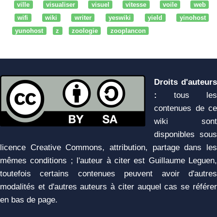
ville
visualiser
visuel
vitesse
voile
web
wifi
wiki
writer
yeswiki
yield
yinohost
yunohost
z
zoologie
zooplancon
Droits d'auteurs
:
tous les
contenues de ce
wiki sont
disponibles sous
licence Creative Commons, attribution, partage dans les
mêmes conditions ; l'auteur à citer est Guillaume Leguen,
toutefois certains contenues peuvent avoir d'autres
modalités et d'autres auteurs à citer auquel cas se référer
en bas de page.