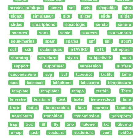
service_publique
servo
set
sets
shapefile
shp
signal
simulateur
site
slicer
slide
slider
slides
smartphone
sociologie
sonde
sonore
sonores
sons
sosie
sources
sous-marin
sous-marins
spam
spams
spf
spi
sport
sql
ssh
statistiques
STAVIRO
STL
stlreparer
storming
structure
styles
subjectivité
suivi
support
supprimer
supression
surface
suspensivore
svg
svt
tabouret
tactile
taille
tara
tasseaux
téléphone
telescope
température
template
templates
temps
terrain
Terre
terrestre
territoire
test
texte
tiers-secteur
time
tiroir
toile
topographie
tour
tourner
toxicité
transistors
transition
transmission
transports
trap
troc
ttf
tty
tuto
tutoriel
txt
ubuntu
umap
usb
vecteurs
vectoriels
vent
vidéo