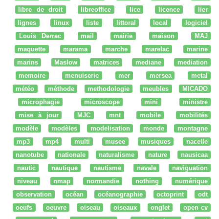
libre de droit
libreoffice
lice
licence
lier
lignes
linux
liste
littoral
local
logiciel
Louis Derrac
mail
mairie
maison
MAJ
maquette
marama
marche
marelac
marine
marins
Maslow
matrices
mediane
mediation
memoire
menuiserie
mer
mersea
metal
météo
méthode
methodologie
meubles
MICADO
microphagie
microscope
mini
ministre
mise à jour
MJC
mnt
mobile
mobilités
modèle
modèles
modelisation
monde
montagne
mp3
mp4
multi
musee
musiques
nacelle
nanotube
nationale
naturalisme
nature
nausicaa
nautic
nautique
nautisme
navale
naviguation
niveau
nmap
normandie
nothing
numérique
observation
océan
océanographie
octoprint
odt
oeufs
oeuvre
oiseau
oiseaux
onglet
open cv