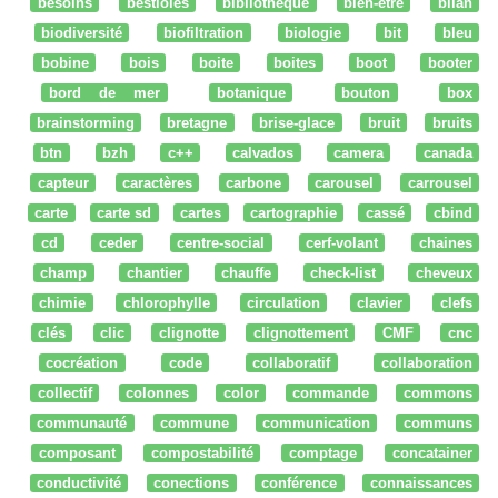
besoins
bestioles
bibliothèque
bien-être
bilan
biodiversité
biofiltration
biologie
bit
bleu
bobine
bois
boite
boites
boot
booter
bord de mer
botanique
bouton
box
brainstorming
bretagne
brise-glace
bruit
bruits
btn
bzh
c++
calvados
camera
canada
capteur
caractères
carbone
carousel
carrousel
carte
carte sd
cartes
cartographie
cassé
cbind
cd
ceder
centre-social
cerf-volant
chaines
champ
chantier
chauffe
check-list
cheveux
chimie
chlorophylle
circulation
clavier
clefs
clés
clic
clignotte
clignottement
CMF
cnc
cocréation
code
collaboratif
collaboration
collectif
colonnes
color
commande
commons
communauté
commune
communication
communs
composant
compostabilité
comptage
concatainer
conductivité
conections
conférence
connaissances