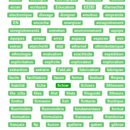
ecran
ecritures
Education
EEDD
éfaroucher
electronique
élevage
éloigner
emotion
empreinte
EN
encoche
energizer
enregistrement
enregistrements
entretien
environnement
equipe
équipes
erreur
error
espace
especes
ess
estran
etancheité
etat
ethernet
ethnobotanique
ethnologie
evaluation
exactitude
expédition
explicitation
explicite
explorateur
exploration
extraction
extraire
FabLab
fabrication
fabriquer
facile
facilitation
faune
ferme
festival
ffmpeg
fiabilité
fiche
fichier
fichiers
fifilement
file zilla
files
filet
filets
filoguidé
filtreurs
firefox
firmware
fish
flottante
fluidique
fluorimètre
fluorométrie
fondamentaux
format
formation
formulaire
fraiseuse
framboise
français
ftp
fusion
gallerie
gatien
gélose