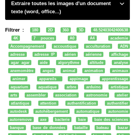
Extraire toutes les images d'un document
texte (word, office...)
Filtrer :
180
2D
360
3D
48.52403042400638
4K
7 pouces
A0
A4
academie
Accompagnement
accoustique
acculturation
ADN
adresse
adresse IP
aérien
aérienne
affichage
agar agar
aide
algorythme
altitude
analyse
anemomètre
anges
animal
animation
animaux
animer
appareils
appimage
apprentissage
aquarium
aquatique
arbre
arduino
artistique
arts
assembler
association
astronomie
atelier
atlantique
attention
authentification
authentifier
autodesk
autohébergement
automatique
autonomie
autoremove
axe
bacterie
baie
baie des sciences
banque
base de données
bataille
bateau
bazar