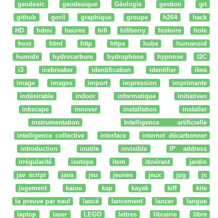
geodesic
geodesique
Géologie
gestion
git
github
goril
graphique
groupe
h264
hack
HD
hdmi
heures
hifi
hifiberry
histoire
hole
host
html
http
https
hubs
humanoid
humide
hydrocarbure
hydrophone
hypnose
I2C
i3
icebreaker
identification
identifier
ikea
image
images
import
impression
imprimante
indésirable
indoor
informatique
initiatives
inkscape
innover
installation
installer
instrumentation
Intelligence artificielle
intelligence collective
interface
internet décarbonner
introduction
inutile
invisible
IP address
irrégularité
isotope
item
itinérant
jardin
jav script
java
jeu
jeunes
jeux
jpg
js
jugement
kaiou
kap
kayak
kiff
kite
la preuve par neuf
lancé
lancement
lancer
langue
laptop
laser
LEGO
lettres
librairie
libre