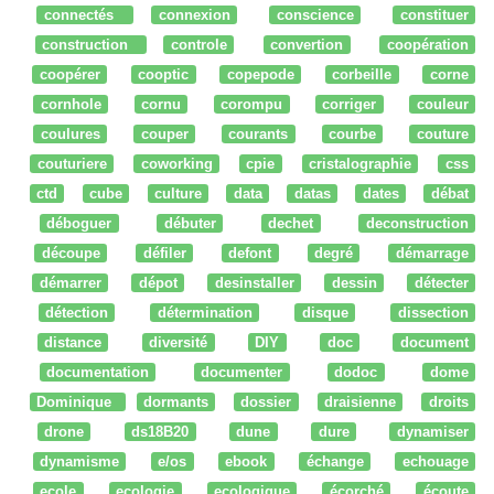
connectés
connexion
conscience
constituer
construction
controle
convertion
coopération
coopérer
cooptic
copepode
corbeille
corne
cornhole
cornu
corompu
corriger
couleur
coulures
couper
courants
courbe
couture
couturiere
coworking
cpie
cristalographie
css
ctd
cube
culture
data
datas
dates
débat
déboguer
débuter
dechet
deconstruction
découpe
défiler
defont
degré
démarrage
démarrer
dépot
desinstaller
dessin
détecter
détection
détermination
disque
dissection
distance
diversité
DIY
doc
document
documentation
documenter
dodoc
dome
Dominique
dormants
dossier
draisienne
droits
drone
ds18B20
dune
dure
dynamiser
dynamisme
e/os
ebook
échange
echouage
ecole
ecologie
ecologique
écorché
écoute