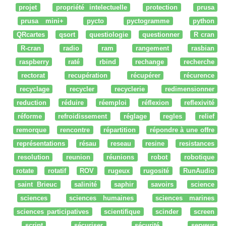
projet
propriété intelectuelle
protection
prusa
prusa mini+
pycto
pyctogramme
python
QRcartes
qsort
questiologie
questionner
R cran
R-cran
radio
ram
rangement
rasbian
raspberry
raté
rbind
rechange
recherche
rectorat
recupération
récupérer
récurence
recyclage
recycler
recyclerie
redimensionner
reduction
réduire
réemploi
réflexion
reflexivité
réforme
refroidissement
réglage
regles
relief
remorque
rencontre
répartition
répondre à une offre
représentations
résau
reseau
resine
resistances
resolution
reunion
réunions
robot
robotique
rotate
rotatif
ROV
rugeux
rugosité
RunAudio
saint Brieuc
salinité
saphir
savoirs
science
sciences
sciences humaines
sciences marines
sciences participatives
scientifique
scinder
screen
script
sécuriser
sécurité
serveur