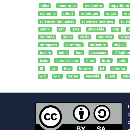
relief
remorque
rencontre
répartition
réunions
robot
robotique
rotate
rota
sciences humaines
sciences marines
scien
servo
set
sets
shapefile
shp
s
sonores
sons
sosie
sources
sous
stlreparer
storming
structure
styles
tactile
taille
tara
tasseaux
téléphon
texte
tiers-secteur
time
tiroir
toile
ttf
tty
tuto
tutoriel
txt
ubuntu
wifi
wiki
writer
yeswiki
yield
yin
a
c