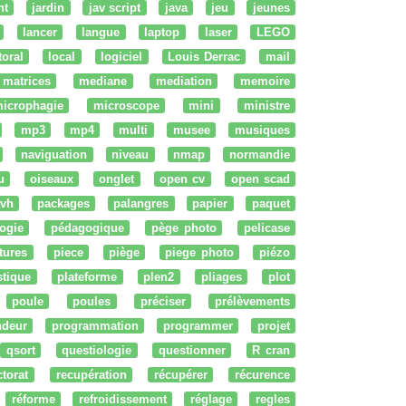
nt
jardin
jav script
java
jeu
jeunes
lancer
langue
laptop
laser
LEGO
ttoral
local
logiciel
Louis Derrac
mail
matrices
mediane
mediation
memoire
icrophagie
microscope
mini
ministre
mp3
mp4
multi
musee
musiques
naviguation
niveau
nmap
normandie
u
oiseaux
onglet
open cv
open scad
vh
packages
palangres
papier
paquet
ogie
pédagogique
pège photo
pelicase
tures
piece
piège
piege photo
piézo
stique
plateforme
plen2
pliages
plot
poule
poules
préciser
prélèvements
ndeur
programmation
programmer
projet
qsort
questiologie
questionner
R cran
ctorat
recupération
récupérer
récurence
réforme
refroidissement
réglage
regles