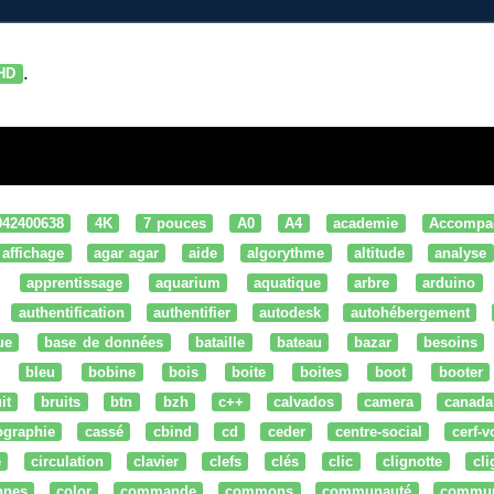
.
HD
042400638
4K
7 pouces
A0
A4
academie
Accompa
affichage
agar agar
aide
algorythme
altitude
analyse
apprentissage
aquarium
aquatique
arbre
arduino
authentification
authentifier
autodesk
autohébergement
ue
base de données
bataille
bateau
bazar
besoins
bleu
bobine
bois
boite
boites
boot
booter
it
bruits
btn
bzh
c++
calvados
camera
canada
ographie
cassé
cbind
cd
ceder
centre-social
cerf-v
e
circulation
clavier
clefs
clés
clic
clignotte
cl
nnes
color
commande
commons
communauté
commu