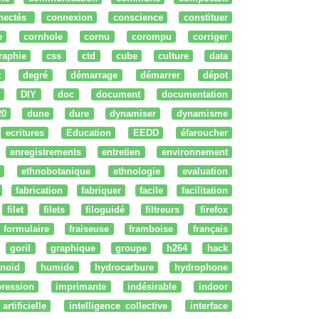
nectés
connexion
conscience
constituer
e
cornhole
cornu
corompu
corriger
raphie
css
ctd
cube
culture
data
t
degré
démarrage
démarrer
dépot
DIY
doc
document
documentation
20
dune
dure
dynamiser
dynamisme
ecritures
Education
EEDD
éfaroucher
enregistrements
entretien
environnement
ethnobotanique
ethnologie
evaluation
fabrication
fabriquer
facile
facilitation
filet
filets
filoguidé
filtreurs
firefox
formulaire
fraiseuse
framboise
français
goril
graphique
groupe
h264
hack
noid
humide
hydrocarbure
hydrophone
ression
imprimante
indésirable
indoor
artificielle
intelligence collective
interface