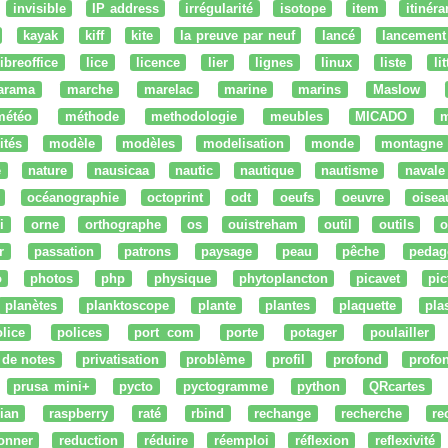
invisible
IP address
irrégularité
isotope
item
itinéra
kayak
kiff
kite
la preuve par neuf
lancé
lancement
libreoffice
lice
licence
lier
lignes
linux
liste
li
arama
marche
marelac
marine
marins
Maslow
météo
méthode
methodologie
meubles
MICADO
m
ités
modèle
modèles
modelisation
monde
montagne
e
nature
nausicaa
nautic
nautique
nautisme
navale
océanographie
octoprint
odt
oeufs
oeuvre
oisea
i
orne
orthographe
os
ouistreham
outil
outils
o
r
passation
patrons
paysage
peau
pêche
pedag
o
photos
php
physique
phytoplancton
picavet
pic
planètes
planktoscope
plante
plantes
plaquette
pla
lice
polices
port com
porte
potager
poulailler
 de notes
privatisation
problème
profil
profond
profo
prusa mini+
pycto
pyctogramme
python
QRcartes
ian
raspberry
raté
rbind
rechange
recherche
re
onner
reduction
réduire
réemploi
réflexion
reflexivité