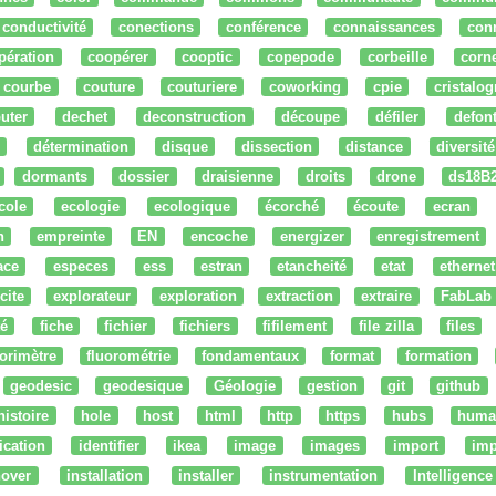
conductivité
conections
conférence
connaissances
con
pération
coopérer
cooptic
copepode
corbeille
corn
courbe
couture
couturiere
coworking
cpie
cristalog
uter
dechet
deconstruction
découpe
défiler
defon
détermination
disque
dissection
distance
diversité
dormants
dossier
draisienne
droits
drone
ds18B
cole
ecologie
ecologique
écorché
écoute
ecran
n
empreinte
EN
encoche
energizer
enregistrement
ace
especes
ess
estran
etancheité
etat
ethernet
cite
explorateur
exploration
extraction
extraire
FabLab
té
fiche
fichier
fichiers
fifilement
file zilla
files
uorimètre
fluorométrie
fondamentaux
format
formation
geodesic
geodesique
Géologie
gestion
git
github
histoire
hole
host
html
http
https
hubs
huma
fication
identifier
ikea
image
images
import
imp
nover
installation
installer
instrumentation
Intelligence 