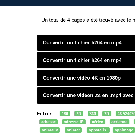
Un total de 4 pages a été trouvé avec le 
Convertir un fichier h264 en mp4
Convertir un fichier h264 en mp4
Convertir une vidéo 4K en 1080p
Convertir une vidéon .ts en .mp4 avec
Filtrer :
180
2D
360
3D
48.52403
adresse
adresse IP
aérien
aérienne
animaux
animer
appareils
appimage