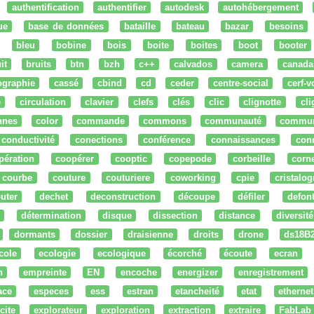
authentification
authentifier
autodesk
autohébergement
ue
base de données
bataille
bateau
bazar
besoins
bleu
bobine
bois
boite
boites
boot
booter
it
bruits
btn
bzh
c++
calvados
camera
canada
ographie
cassé
cbind
cd
ceder
centre-social
cerf-v
e
circulation
clavier
clefs
clés
clic
clignotte
cl
nnes
color
commande
commons
communauté
commu
conductivité
conections
conférence
connaissances
con
pération
coopérer
cooptic
copepode
corbeille
corn
courbe
couture
couturiere
coworking
cpie
cristalog
uter
dechet
deconstruction
découpe
défiler
defon
détermination
disque
dissection
distance
diversité
dormants
dossier
draisienne
droits
drone
ds18B
cole
ecologie
ecologique
écorché
écoute
ecran
n
empreinte
EN
encoche
energizer
enregistrement
ace
especes
ess
estran
etancheité
etat
ethernet
cite
explorateur
exploration
extraction
extraire
FabLab