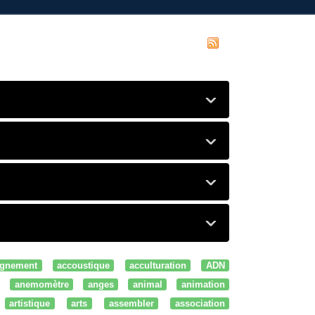
gnement
accoustique
acculturation
ADN
anemomètre
anges
animal
animation
artistique
arts
assembler
association