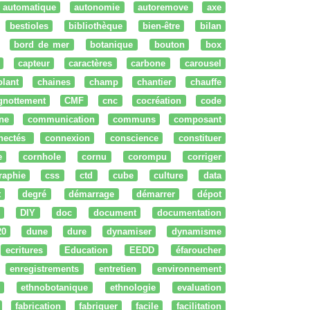
automatique
autonomie
autoremove
axe
bestioles
bibliothèque
bien-être
bilan
bord de mer
botanique
bouton
box
capteur
caractères
carbone
carousel
olant
chaines
champ
chantier
chauffe
ignottement
CMF
cnc
cocréation
code
ne
communication
communs
composant
nectés
connexion
conscience
constituer
e
cornhole
cornu
corompu
corriger
raphie
css
ctd
cube
culture
data
t
degré
démarrage
démarrer
dépot
DIY
doc
document
documentation
20
dune
dure
dynamiser
dynamisme
ecritures
Education
EEDD
éfaroucher
enregistrements
entretien
environnement
ethnobotanique
ethnologie
evaluation
fabrication
fabriquer
facile
facilitation