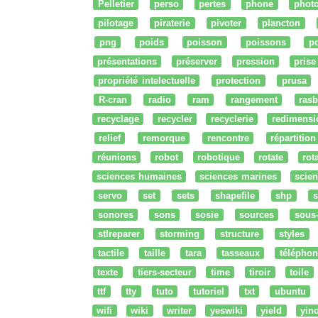
Pelletier
perso
pertes
phone
phot
pilotage
piraterie
pivoter
plancton
png
poids
poisson
poissons
po
présentations
préserver
pression
prise
propriété intelectuelle
protection
prusa
R-cran
radio
ram
rangement
rasb
recyclage
recycler
recyclerie
redimensi
relief
remorque
rencontre
répartition
réunions
robot
robotique
rotate
rota
sciences humaines
sciences marines
scien
servo
set
sets
shapefile
shp
s
sonores
sons
sosie
sources
sous
stlreparer
storming
structure
styles
tactile
taille
tara
tasseaux
téléphon
texte
tiers-secteur
time
tiroir
toile
ttf
tty
tuto
tutoriel
txt
ubuntu
wifi
wiki
writer
yeswiki
yield
yin