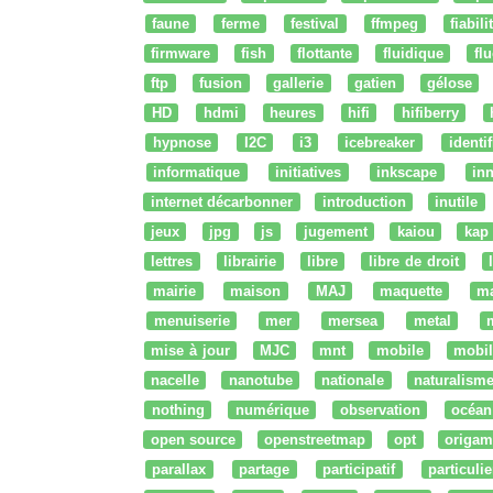
faune
ferme
festival
ffmpeg
fiabili
firmware
fish
flottante
fluidique
fl
ftp
fusion
gallerie
gatien
gélose
HD
hdmi
heures
hifi
hifiberry
hypnose
I2C
i3
icebreaker
identi
informatique
initiatives
inkscape
in
internet décarbonner
introduction
inutile
jeux
jpg
js
jugement
kaiou
kap
lettres
librairie
libre
libre de droit
mairie
maison
MAJ
maquette
m
menuiserie
mer
mersea
metal
mise à jour
MJC
mnt
mobile
mobil
nacelle
nanotube
nationale
naturalism
nothing
numérique
observation
océan
open source
openstreetmap
opt
origam
parallax
partage
participatif
particulie