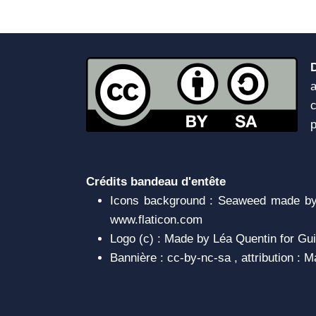
a
c
Crédits bandeau d'entête
Icons background : Seaweed made by 
www.flaticon.com
Logo (c) : Made by Léa Quentin for Gui
Bannière : cc-by-nc-sa , attribution :