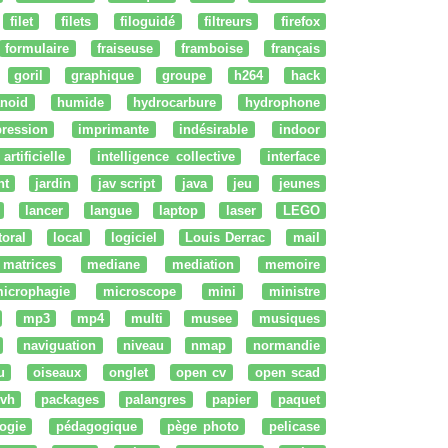
filet
filets
filoguidé
filtreurs
firefox
formulaire
fraiseuse
framboise
français
goril
graphique
groupe
h264
hack
noid
humide
hydrocarbure
hydrophone
ression
imprimante
indésirable
indoor
artificielle
intelligence collective
interface
nt
jardin
jav script
java
jeu
jeunes
lancer
langue
laptop
laser
LEGO
ttoral
local
logiciel
Louis Derrac
mail
matrices
mediane
mediation
memoire
icrophagie
microscope
mini
ministre
mp3
mp4
multi
musee
musiques
naviguation
niveau
nmap
normandie
u
oiseaux
onglet
open cv
open scad
vh
packages
palangres
papier
paquet
ogie
pédagogique
pège photo
pelicase