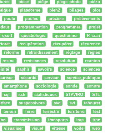
tures
piece
piège
piege photo
piézo
stique
plateforme
plen2
pliages
plot
poule
poules
préciser
prélèvements
ndeur
programmation
programmer
projet
qsort
questiologie
questionner
R cran
ctorat
recupération
récupérer
récurence
réforme
refroidissement
réglage
regles
resine
resistances
resolution
reunion
linité
saphir
savoirs
science
sciences
curiser
sécurité
serveur
service_publique
smartphone
sociologie
sonde
sonore
sql
ssh
statistiques
STAVIRO
STL
rface
suspensivore
svg
svt
tabouret
terrain
Terre
terrestre
territoire
test
tion
transmission
transports
trap
troc
visualiser
visuel
vitesse
voile
web