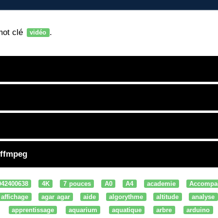
mot clé
.
vidéo
 ffmpeg
042400638
4K
7 pouces
A0
A4
academie
Accompa
affichage
agar agar
aide
algorythme
altitude
analyse
apprentissage
aquarium
aquatique
arbre
arduino