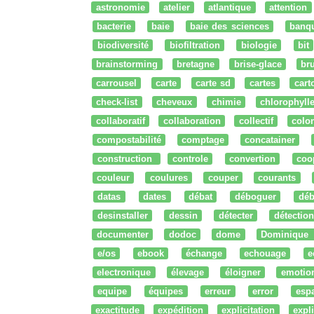
astronomie
atelier
atlantique
attention
bacterie
baie
baie des sciences
banq
biodiversité
biofiltration
biologie
bit
brainstorming
bretagne
brise-glace
bru
carrousel
carte
carte sd
cartes
cart
check-list
cheveux
chimie
chlorophyll
collaboratif
collaboration
collectif
colo
compostabilité
comptage
concatainer
construction
controle
convertion
coo
couleur
coulures
couper
courants
datas
dates
débat
déboguer
déb
desinstaller
dessin
détecter
détection
documenter
dodoc
dome
Dominique
e/os
ebook
échange
echouage
e
electronique
élevage
éloigner
emotio
equipe
équipes
erreur
error
esp
exactitude
expédition
explicitation
expli