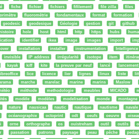
té
fiche
fichier
fichiers
fifilement
file zilla
files
uorimètre
fluorométrie
fondamentaux
format
formation
geodesic
geodesique
Géologie
gestion
git
github
histoire
hole
host
html
http
https
hubs
huma
fication
identifier
ikea
image
images
import
imp
nover
installation
installer
instrumentation
Intelligence 
invisible
IP address
irrégularité
isotope
item
itinéra
kayak
kiff
kite
la preuve par neuf
lancé
lancement
libreoffice
lice
licence
lier
lignes
linux
liste
li
arama
marche
marelac
marine
marins
Maslow
météo
méthode
methodologie
meubles
MICADO
m
ités
modèle
modèles
modelisation
monde
montagne
e
nature
nausicaa
nautic
nautique
nautisme
navale
océanographie
octoprint
odt
oeufs
oeuvre
oisea
i
orne
orthographe
os
ouistreham
outil
outils
o
r
passation
patrons
paysage
peau
pêche
pedag