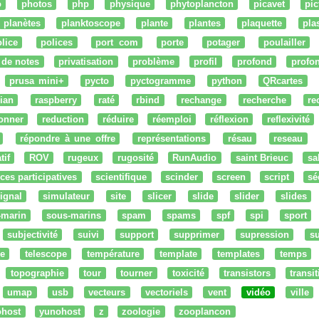
o
photos
php
physique
phytoplancton
picavet
pic
planètes
planktoscope
plante
plantes
plaquette
pla
lice
polices
port com
porte
potager
poulailler
 de notes
privatisation
problème
profil
profond
profo
prusa mini+
pycto
pyctogramme
python
QRcartes
ian
raspberry
raté
rbind
rechange
recherche
re
onner
reduction
réduire
réemploi
réflexion
reflexivité
répondre à une offre
représentations
résau
reseau
tif
ROV
rugeux
rugosité
RunAudio
saint Brieuc
sa
ces participatives
scientifique
scinder
screen
script
sé
ignal
simulateur
site
slicer
slide
slider
slides
-marin
sous-marins
spam
spams
spf
spi
sport
subjectivité
suivi
support
supprimer
supression
su
e
telescope
température
template
templates
temps
topographie
tour
tourner
toxicité
transistors
transi
umap
usb
vecteurs
vectoriels
vent
vidéo
ville
ohost
yunohost
z
zoologie
zooplancon