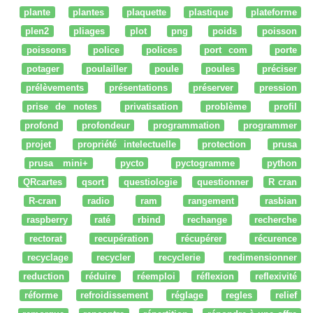
plante
plantes
plaquette
plastique
plateforme
plen2
pliages
plot
png
poids
poisson
poissons
police
polices
port com
porte
potager
poulailler
poule
poules
préciser
prélèvements
présentations
préserver
pression
prise de notes
privatisation
problème
profil
profond
profondeur
programmation
programmer
projet
propriété intelectuelle
protection
prusa
prusa mini+
pycto
pyctogramme
python
QRcartes
qsort
questiologie
questionner
R cran
R-cran
radio
ram
rangement
rasbian
raspberry
raté
rbind
rechange
recherche
rectorat
recupération
récupérer
récurence
recyclage
recycler
recyclerie
redimensionner
reduction
réduire
réemploi
réflexion
reflexivité
réforme
refroidissement
réglage
regles
relief