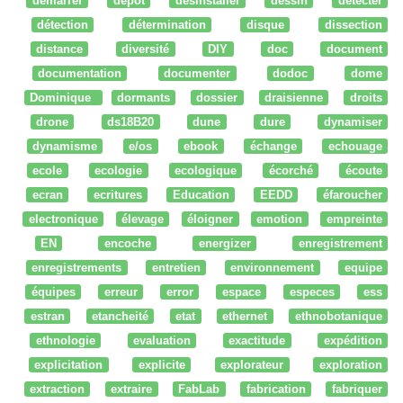
démarrer
dépot
desinstaller
dessin
détecter
détection
détermination
disque
dissection
distance
diversité
DIY
doc
document
documentation
documenter
dodoc
dome
Dominique
dormants
dossier
draisienne
droits
drone
ds18B20
dune
dure
dynamiser
dynamisme
e/os
ebook
échange
echouage
ecole
ecologie
ecologique
écorché
écoute
ecran
ecritures
Education
EEDD
éfaroucher
electronique
élevage
éloigner
emotion
empreinte
EN
encoche
energizer
enregistrement
enregistrements
entretien
environnement
equipe
équipes
erreur
error
espace
especes
ess
estran
etancheité
etat
ethernet
ethnobotanique
ethnologie
evaluation
exactitude
expédition
explicitation
explicite
explorateur
exploration
extraction
extraire
FabLab
fabrication
fabriquer