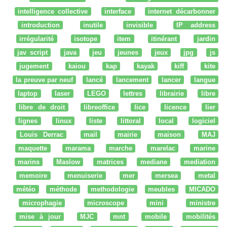
intelligence collective
interface
internet décarbonner
introduction
inutile
invisible
IP address
irrégularité
isotope
item
itinérant
jardin
jav script
java
jeu
jeunes
jeux
jpg
js
jugement
kaiou
kap
kayak
kiff
kite
la preuve par neuf
lancé
lancement
lancer
langue
laptop
laser
LEGO
lettres
librairie
libre
libre de droit
libreoffice
lice
licence
lier
lignes
linux
liste
littoral
local
logiciel
Louis Derrac
mail
mairie
maison
MAJ
maquette
marama
marche
marelac
marine
marins
Maslow
matrices
mediane
mediation
memoire
menuiserie
mer
mersea
metal
météo
méthode
methodologie
meubles
MICADO
microphagie
microscope
mini
ministre
mise à jour
MJC
mnt
mobile
mobilités