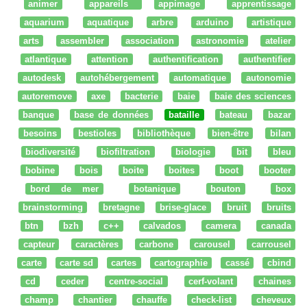
animer
appareils
appimage
apprentissage
aquarium
aquatique
arbre
arduino
artistique
arts
assembler
association
astronomie
atelier
atlantique
attention
authentification
authentifier
autodesk
autohébergement
automatique
autonomie
autoremove
axe
bacterie
baie
baie des sciences
banque
base de données
bataille
bateau
bazar
besoins
bestioles
bibliothèque
bien-être
bilan
biodiversité
biofiltration
biologie
bit
bleu
bobine
bois
boite
boites
boot
booter
bord de mer
botanique
bouton
box
brainstorming
bretagne
brise-glace
bruit
bruits
btn
bzh
c++
calvados
camera
canada
capteur
caractères
carbone
carousel
carrousel
carte
carte sd
cartes
cartographie
cassé
cbind
cd
ceder
centre-social
cerf-volant
chaines
champ
chantier
chauffe
check-list
cheveux