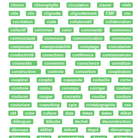
chimie
chlorophylle
circulation
clavier
clefs
clés
clic
clignotte
clignottement
CMF
cnc
cocréation
code
collaboratif
collaboration
collectif
colonnes
color
commande
commons
communauté
commune
communication
communs
composant
compostabilité
comptage
concatainer
conductivité
conections
conférence
connaissances
connectés
connexion
conscience
constituer
construction
controle
convertion
coopération
coopérer
cooptic
copepode
corbeille
corne
cornhole
cornu
corompu
corriger
couleur
coulures
couper
courants
courbe
couture
couturiere
coworking
cpie
cristalographie
css
ctd
cube
culture
data
datas
dates
débat
déboguer
débuter
dechet
deconstruction
découpe
défiler
defont
degré
démarrage