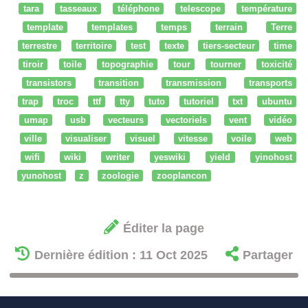
tara
tasseaux
téléphone
telescope
température
template
templates
temps
terrain
Terre
terrestre
territoire
test
texte
tiers-secteur
time
tiroir
toile
topographie
tour
tourner
toxicité
transistors
transition
transmission
transports
trap
troc
ttf
tty
tuto
tutoriel
txt
ubuntu
umap
usb
vecteurs
vectoriels
vent
vidéo
ville
visualiser
visuel
vitesse
voile
web
wifi
wiki
writer
yeswiki
yield
yinohost
yunohost
z
zoologie
zooplancon
Éditer la page
Dernière édition : 11 Oct 2025
Partager