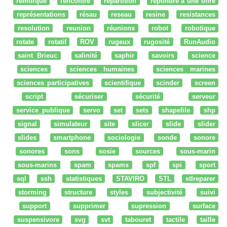
remorque
rencontre
répartition
répondre à une offre
représentations
résau
reseau
resine
resistances
resolution
reunion
réunions
robot
robotique
rotate
rotatif
ROV
rugeux
rugosité
RunAudio
saint Brieuc
salinité
saphir
savoirs
science
sciences
sciences humaines
sciences marines
sciences participatives
scientifique
scinder
screen
script
sécuriser
sécurité
serveur
service_publique
servo
set
sets
shapefile
shp
signal
simulateur
site
slicer
slide
slider
slides
smartphone
sociologie
sonde
sonore
sonores
sons
sosie
sources
sous-marin
sous-marins
spam
spams
spf
spi
sport
sql
ssh
statistiques
STAVIRO
STL
stlreparer
storming
structure
styles
subjectivité
suivi
support
supprimer
supression
surface
suspensivore
svg
svt
tabouret
tactile
taille