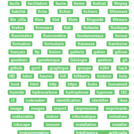
facile
facilitation
faune
ferme
festival
ffmpeg
fiabilité
fiche
fichier
fichiers
fifilement
file zilla
files
filet
filets
filoguidé
filtreurs
firefox
firmware
fish
flottante
fluidique
fluorimètre
fluorométrie
fondamentaux
format
formation
formulaire
fraiseuse
framboise
français
ftp
fusion
gallerie
gatien
gélose
geodesic
geodesique
Géologie
gestion
git
github
goril
graphique
groupe
h264
hack
HD
hdmi
heures
hifi
hifiberry
histoire
hole
host
html
http
https
hubs
humanoid
humide
hydrocarbure
hydrophone
hypnose
I2C
i3
icebreaker
identification
identifier
ikea
image
images
import
impression
imprimante
indésirable
indoor
informatique
initiatives
inkscape
innover
installation
installer
instrumentation
Intelligence artificielle