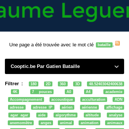
Une page a été trouvée avec le mot clé
.
bataille
Cooptic.be Par Gatien Bataille
Filtrer :
180
2D
360
3D
48.52403042400638
4K
7 pouces
A0
A4
academie
Accompagnement
accoustique
acculturation
ADN
adresse
adresse IP
aérien
aérienne
affichage
agar agar
aide
algorythme
altitude
analyse
anemomètre
anges
animal
animation
animaux